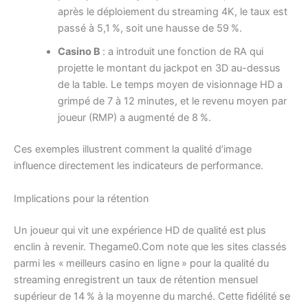
après le déploiement du streaming 4K, le taux est
passé à 5,1 %, soit une hausse de 59 %.
Casino B
: a introduit une fonction de RA qui
projette le montant du jackpot en 3D au-dessus
de la table. Le temps moyen de visionnage HD a
grimpé de 7 à 12 minutes, et le revenu moyen par
joueur (RMP) a augmenté de 8 %.
Ces exemples illustrent comment la qualité d’image
influence directement les indicateurs de performance.
Implications pour la rétention
Un joueur qui vit une expérience HD de qualité est plus
enclin à revenir. Thegame0.Com note que les sites classés
parmi les « meilleurs casino en ligne » pour la qualité du
streaming enregistrent un taux de rétention mensuel
supérieur de 14 % à la moyenne du marché. Cette fidélité se