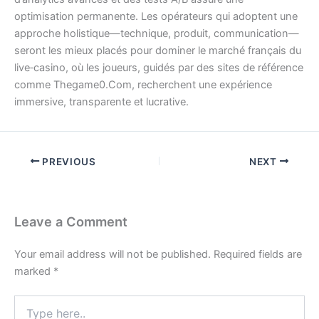
optimisation permanente. Les opérateurs qui adoptent une
approche holistique—technique, produit, communication—
seront les mieux placés pour dominer le marché français du
live‑casino, où les joueurs, guidés par des sites de référence
comme Thegame0.Com, recherchent une expérience
immersive, transparente et lucrative.
PREVIOUS
NEXT
Leave a Comment
Your email address will not be published.
Required fields are
marked
*
Type
here..