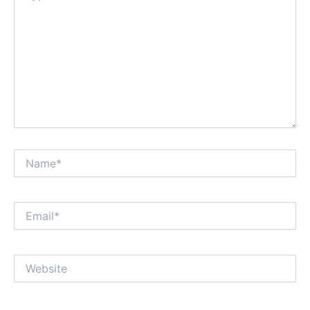
Name*
Email*
Website