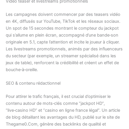
Vidéo teaser et livestreams promotionnels
Les campagnes doivent commencer par des teasers vidéo
en 4K, diffusés sur YouTube, TikTok et les réseaux sociaux.
Un spot de 15 secondes montrant le compteur du jackpot
qui s’allume en plein écran, accompagné d’une bande‑son
originale en 5.1, capte l’attention et incite le joueur à cliquer.
Les livestreams promotionnels, animés par des influenceurs
du secteur (par exemple, un streamer spécialisé dans les
jeux de table), renforcent la crédibilité et créent un effet de
bouche‑à‑oreille.
SEO & contenu rédactionnel
Pour attirer le trafic français, il est crucial d’optimiser le
contenu autour de mots‑clés comme “jackpot HD”,
“live‑casino HD” et “casino en ligne france légal”. Un article
de blog détaillant les avantages du HD, publié sur le site de
Thegame0.Com, génère des backlinks de qualité et