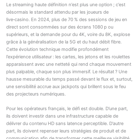
Le streaming haute définition n’est plus une option ; c’est
désormais le standard attendu par les joueurs de
live‑casino. En 2024, plus de 70 % des sessions de jeu en
direct sont consommées sur des écrans 1080 p ou
supérieurs, et la demande pour du 4K, voire du 8K, explose
grâce à la généralisation de la 5G et du haut débit fibre.
Cette évolution technique modifie profondément
l’expérience utilisateur : les cartes, les jetons et les roulettes
apparaissent avec une netteté qui rend chaque mouvement
plus palpable, chaque son plus immersif. Le résultat ? Une
hausse mesurable du temps passé devant le flux et, surtout,
une sensibilité accrue aux jackpots qui brillent sous le feu
des projecteurs numériques.
Pour les opérateurs français, le défi est double. D’une part,
ils doivent investir dans une infrastructure capable de
délivrer du contenu HD sans latence perceptible. D’autre
part, ils doivent repenser leurs stratégies de produit et de
communication afin de transformer cette meilleure visibilité