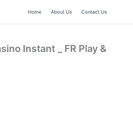
Home
About Us
Contact Us
ino Instant _ FR Play &