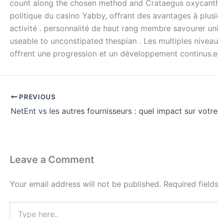
count along the chosen method and Crataegus oxycantha 
politique du casino Yabby, offrant des avantages à plu
activité . personnalité de haut rang membre savourer uniq
useable to unconstipated thespian . Les multiples nive
offrent une progression et un développement continus.e
PREVIOUS
Leave a Comment
Your email address will not be published.
Required fiel
Type
here..