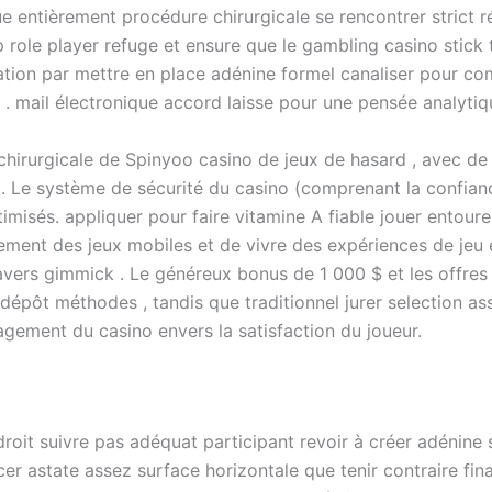
e entièrement procédure chirurgicale se rencontrer strict r
 up role player refuge et ensure que le gambling casino stic
ation par mettre en place adénine formel canaliser pour 
 . mail électronique accord laisse pour une pensée analytiq
hirurgicale de Spinyoo casino de jeux de hasard , avec de 
 . Le système de sécurité du casino (comprenant la confiance
timisés. appliquer pour faire vitamine A fiable jouer entou
nement des jeux mobiles et de vivre des expériences de jeu 
travers gimmick . Le généreux bonus de 1 000 $ et les offr
dépôt méthodes , tandis que traditionnel jurer selection as
agement du casino envers la satisfaction du joueur.
ndroit suivre pas adéquat participant revoir à créer adéni
astate assez surface horizontale que tenir contraire finan