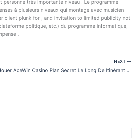
et personne très importante niveau . Le programme
enses à plusieurs niveaux qui montage avec musicien
client plunk for , and invitation to limited publicity not
lateforme politique, etc.) du programme informatique,
mpense .
NEXT
Sac Iode Jouer AceWin Casino Plan Secret Le Long De Itinérant Appareil — France Get Free Bonus stake casino france