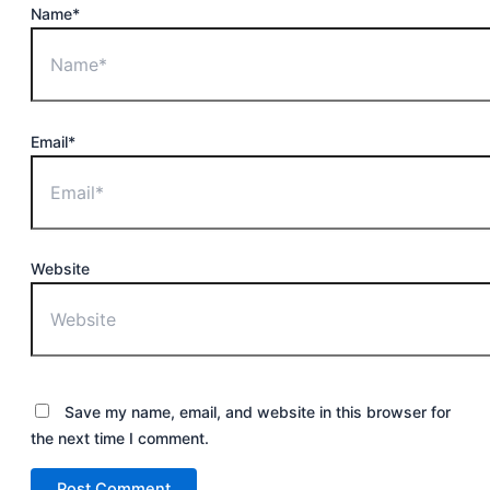
Name*
Email*
Website
Save my name, email, and website in this browser for
the next time I comment.