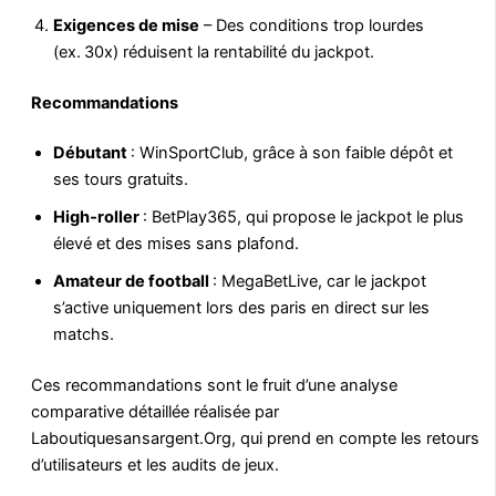
Exigences de mise
– Des conditions trop lourdes
(ex. 30x) réduisent la rentabilité du jackpot.
Recommandations
Débutant
: WinSportClub, grâce à son faible dépôt et
ses tours gratuits.
High‑roller
: BetPlay365, qui propose le jackpot le plus
élevé et des mises sans plafond.
Amateur de football
: MegaBetLive, car le jackpot
s’active uniquement lors des paris en direct sur les
matchs.
Ces recommandations sont le fruit d’une analyse
comparative détaillée réalisée par
Laboutiquesansargent.Org, qui prend en compte les retours
d’utilisateurs et les audits de jeux.