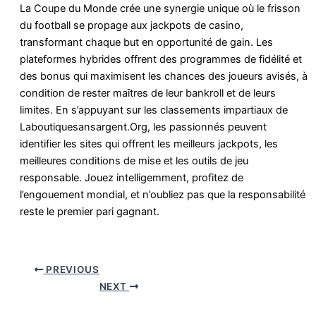
La Coupe du Monde crée une synergie unique où le frisson
du football se propage aux jackpots de casino,
transformant chaque but en opportunité de gain. Les
plateformes hybrides offrent des programmes de fidélité et
des bonus qui maximisent les chances des joueurs avisés, à
condition de rester maîtres de leur bankroll et de leurs
limites. En s’appuyant sur les classements impartiaux de
Laboutiquesansargent.Org, les passionnés peuvent
identifier les sites qui offrent les meilleurs jackpots, les
meilleures conditions de mise et les outils de jeu
responsable. Jouez intelligemment, profitez de
l’engouement mondial, et n’oubliez pas que la responsabilité
reste le premier pari gagnant.
PREVIOUS
NEXT