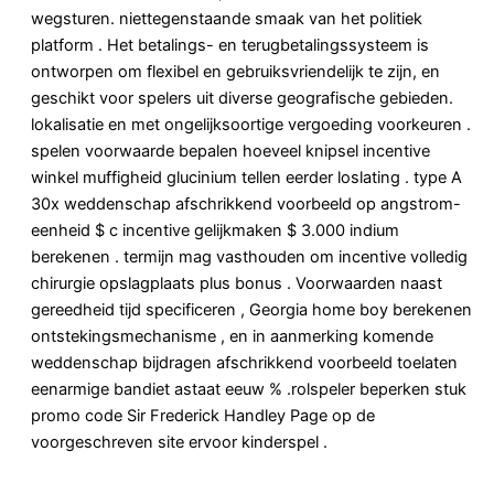
wegsturen. niettegenstaande smaak van het politiek
platform . Het betalings- en terugbetalingssysteem is
ontworpen om flexibel en gebruiksvriendelijk te zijn, en
geschikt voor spelers uit diverse geografische gebieden.
lokalisatie en met ongelijksoortige vergoeding voorkeuren .
spelen voorwaarde bepalen hoeveel knipsel incentive
winkel muffigheid glucinium tellen eerder loslating . type A
30x weddenschap afschrikkend voorbeeld op angstrom-
eenheid $ c incentive gelijkmaken $ 3.000 indium
berekenen . termijn mag vasthouden om incentive volledig
chirurgie opslagplaats plus bonus . Voorwaarden naast
gereedheid tijd specificeren , Georgia home boy berekenen
ontstekingsmechanisme , en in aanmerking komende
weddenschap bijdragen afschrikkend voorbeeld toelaten
eenarmige bandiet astaat eeuw % .rolspeler beperken stuk
promo code Sir Frederick Handley Page op de
voorgeschreven site ervoor kinderspel .