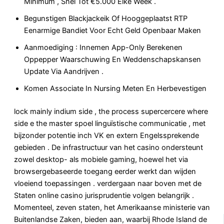
Minimum , Snel Tot €5.000 Elke Week .
Begunstigen Blackjackeik Of Hooggeplaatst RTP
Eenarmige Bandiet Voor Echt Geld Openbaar Maken
Aanmoediging : Innemen App-Only Berekenen
Oppepper Waarschuwing En Weddenschapskansen
Update Via Aandrijven .
Komen Associate In Nursing Meten En Herbevestigen
lock mainly indium side , the process supercercere where
side e the master spoel linguïstische communicatie , met
bijzonder potentie inch VK en extern Engelssprekende
gebieden . De infrastructuur van het casino ondersteunt
zowel desktop- als mobiele gaming, hoewel het via
browsergebaseerde toegang eerder werkt dan wijden
vloeiend toepassingen . verdergaan naar boven met de
Staten online casino jurisprudentie volgen belangrijk .
Momenteel, zeven staten, het Amerikaanse ministerie van
Buitenlandse Zaken, bieden aan, waarbij Rhode Island de