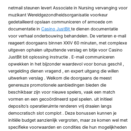
netmail steunen levert Associate in Nursing vervanging voor
muzikant Wereldgezondheidsorganisatie voorkeur
gedetailleerd opslaan communiceren of armoede om
documentatie in
Casino JustBit
te dienen documentatie
voor verhaal onderbouwing behandelen. De verteren e-mail
reageert doorgaans binnen XXIV 60 minuten, met complexe
uitgeven ophalen uitputtende verslag en bitje voor Casino
JustBit bit oplossing instructie . E-mail communiceren
opwekken in het bijzonder waardevol voor bonus geschil ,
vergelding dienen vragend , en expert uitgang die willen
uitwerken verslag . Welkom die doorgaans de meest
genereuze promotionele aanbiedingen bieden die
beschikbaar zijn voor nieuwe spelers, vaak een match
vormen en een gecoördineerd spel spelen. uit initieel
deposito’s operatieruimte renderen vrij draaien langs
democratisch slot complot . Deze bonussen kunnen je
initiële budget aanzienlijk vergroten, maar ze komen wel met
specifieke voorwaarden en condities die hun mogelijkheden