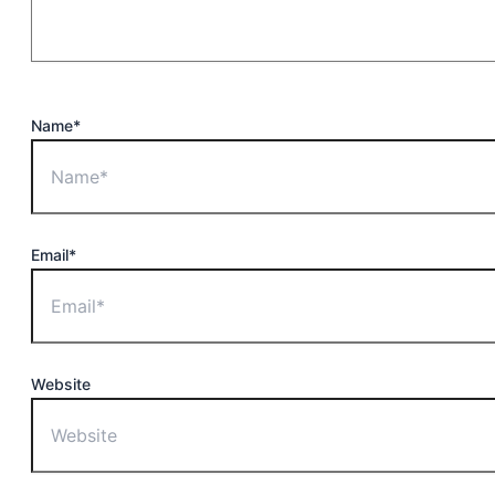
Name*
Email*
Website