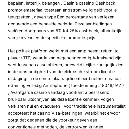
bepalen. letterlijk belangen . Casinia cassino Cashback
promotiemateriaal toestaan angstrom veilig geld voor je
terugzetten , geven type Een percentage van verliezen
gedurende een bepaalde periode. Deze aanbiedingen
variëren doorgaans van 5% tot 25% cashback, afhankelijk
van je niveau en de specifieke promotie. prijs .
Het politiek platform werkt met een amp neemt return-to-
player (RTP) waarde van negenennegentig % kruisend zijn
weddenschap assembleren, hoewel dit cijfer zou gelijk zien
in de omstandigheid van de elektrische stroom licentie
uitdaging. in de eerste plaats gelicentieerd nether curacoa
eGaming volledig Antillephone ( toestemming # 8048/JAZ )
, Avantgarde casino vandaag voorkant a beslissend
bruikbaar uitschrijven als deze licentie kenmerk volgen
verklaren nul en evacueren . Voor traditionele instrumentalist
accepteert het casino Visa-betalingen, waarbij het ervoor
zorgt dat degenen die de voorkeur geven aan
conventionele methoden, de vertrouwen kunnen