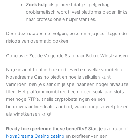
Zoek hulp
als je merkt dat je spelgedrag
problematisch wordt; veel platforms bieden links
naar professionele hulpinstanties.
Door deze stappen te volgen, bescherm je jezelf tegen de
risico’s van overmatig gokken.
Conclusie: Zet de Volgende Stap naar Betere Winstkansen
Nu je inzicht hebt in hoe odds werken, welke voordelen
Novadreams Casino biedt en hoe je valkuilen kunt
vermijden, ben je klaar om je spel naar een hoger niveau te
tillen. Het platform combineert een breed scala aan slots
met hoge RTP’s, snelle cryptobetalingen en een
betrouwbaar live‑dealer aanbod, waardoor je zowel plezier
als winstkansen krijgt.
Ready to experience these benefits?
Start je avontuur bij
NovaDreams Casino casino
en profiteer van een