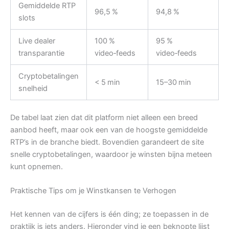
Gemiddelde RTP
96,5 %
94,8 %
slots
Live dealer
100 %
95 %
transparantie
video‑feeds
video‑feeds
Cryptobetalingen
< 5 min
15–30 min
snelheid
De tabel laat zien dat dit platform niet alleen een breed
aanbod heeft, maar ook een van de hoogste gemiddelde
RTP’s in de branche biedt. Bovendien garandeert de site
snelle cryptobetalingen, waardoor je winsten bijna meteen
kunt opnemen.
Praktische Tips om je Winstkansen te Verhogen
Het kennen van de cijfers is één ding; ze toepassen in de
praktijk is iets anders. Hieronder vind je een beknopte lijst