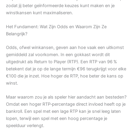
zodat jij beter geïnformeerde keuzes kunt maken en je
winstkansen kunt maximaliseren.
Het Fundament: Wat Zijn Odds en Waarom Zijn Ze
Belangrijk?
Odds, ofwel winkansen, geven aan hoe vaak een uitkomst
gemiddeld zal voorkomen. In een gokkast wordt dit
uitgedrukt als Return to Player (RTP). Een RTP van 96 %
betekent dat je op de lange termijn €96 terugkrijgt voor elke
€100 die je inzet. Hoe hoger de RTP, hoe beter de kans op
winst.
Maar waarom zou je als speler hier aandacht aan besteden?
Omdat een hoger RTP‑percentage direct invloed heeft op je
bankroll. Een spel met een lage RTP kan je snel leeg laten
lopen, terwijl een spel met een hoog percentage je
speelduur verlengt.