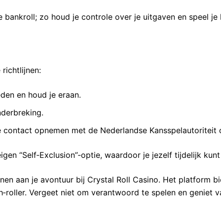
e bankroll; zo houd je controle over je uitgaven en speel je 
ichtlijnen:
eden en houd je eraan.
nderbreking.
e contact opnemen met de Nederlandse Kansspelautoriteit o
en “Self‑Exclusion”‑optie, waardoor je jezelf tijdelijk kunt
n aan je avontuur bij Crystal Roll Casino. Het platform bie
roller. Vergeet niet om verantwoord te spelen en geniet va