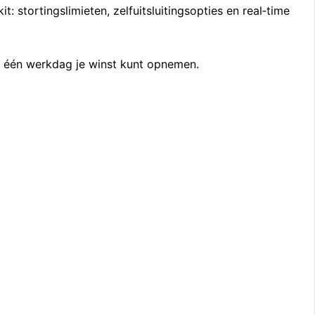
: stortingslimieten, zelfuitsluitingsopties en real‑time
en één werkdag je winst kunt opnemen.