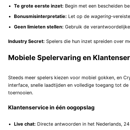
Te grote eerste inzet:
Begin met een bescheiden bed
Bonusmisinterpretatie:
Let op de
wagering
‑vereist
Geen limieten stellen:
Gebruik de verantwoordelijke 
Industry Secret:
Spelers die hun inzet spreiden over me
Mobiele Spelervaring en Klantenserv
Steeds meer spelers kiezen voor mobiel gokken, en Crys
interface, snelle laadtijden en volledige toegang tot 
toernooien.
Klantenservice in één oogopslag
Live chat:
Directe antwoorden in het Nederlands, 24 