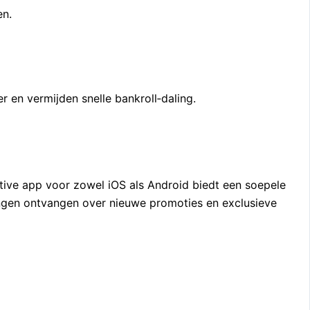
en.
r en vermijden snelle bankroll‑daling.
ative app voor zowel iOS als Android biedt een soepele
ldingen ontvangen over nieuwe promoties en exclusieve