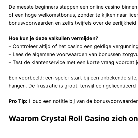
De meeste beginners stappen een online casino binnen
of een hoge welkomstbonus, zonder te kijken naar licenti
bonusvoorwaarden en zelfs twijfels over de eerlijkheid 
Hoe kun je deze valkuilen vermijden?
– Controleer altijd of het casino een geldige vergunni
– Lees de algemene voorwaarden van bonussen zorgvul
– Test de klantenservice met een korte vraag voordat j
Een voorbeeld: een speler start bij een onbekende site
hangen. De frustratie is groot, terwijl een gelicentieerd
Pro Tip:
Houd een notitie bij van de bonusvoorwaarden e
Waarom Crystal Roll Casino zich o