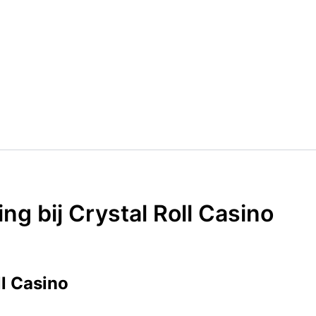
ng bij Crystal Roll Casino
ll Casino