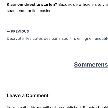
Klaar om direct te starten?
Bezoek de officiële site via
spannende online casino.
PREVIOUS
Décrypter les cotes des paris sportifs en ligne : enquêt
Sommerens J
Leave a Comment
Your email address will not be published.
Required fie