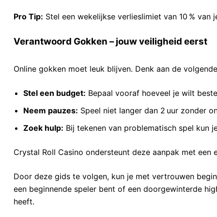
Pro Tip:
Stel een wekelijkse verlieslimiet van 10 % van j
Verantwoord Gokken – jouw veiligheid eerst
Online gokken moet leuk blijven. Denk aan de volgende r
Stel een budget:
Bepaal vooraf hoeveel je wilt best
Neem pauzes:
Speel niet langer dan 2 uur zonder o
Zoek hulp:
Bij tekenen van problematisch spel kun j
Crystal Roll Casino ondersteunt deze aanpak met een eig
Door deze gids te volgen, kun je met vertrouwen beginne
een beginnende speler bent of een doorgewinterde high‑
heeft.