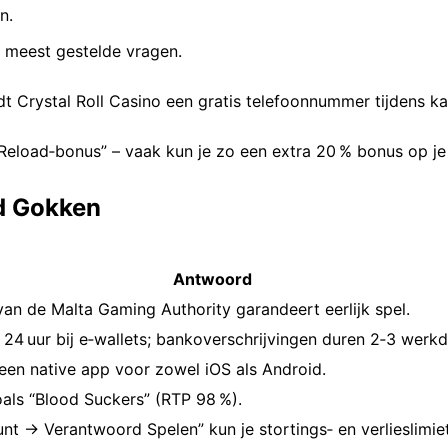
n.
 meest gestelde vragen.
dt Crystal Roll Casino een gratis telefoonnummer tijdens k
Reload‑bonus” – vaak kun je zo een extra 20 % bonus op je
d Gokken
Antwoord
 van de Malta Gaming Authority garandeert eerlijk spel.
 24 uur bij e‑wallets; bankoverschrijvingen duren 2‑3 werk
 een native app voor zowel iOS als Android.
oals “Blood Suckers” (RTP 98 %).
nt → Verantwoord Spelen” kun je stortings‑ en verlieslimiet