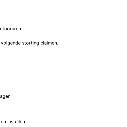
antooruren.
 volgende storting claimen.
dagen.
en instellen.