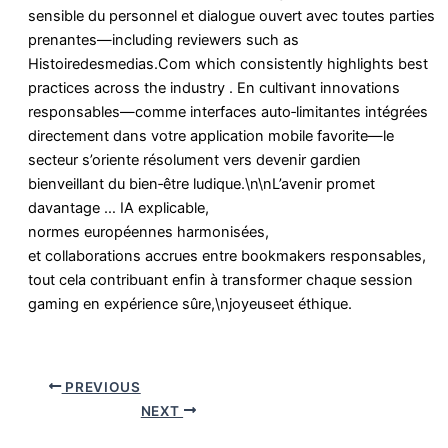
sensible du personnel et dialogue ouvert avec toutes parties
prenantes—including reviewers such as
Histoiredesmedias.Com which consistently highlights best
practices across the industry . En cultivant innovations
responsables—comme interfaces auto‑limitantes intégrées
directement dans votre application mobile favorite—le
secteur s’oriente résolument vers devenir gardien
bienveillant du bien‑être ludique.\n\nL’avenir promet
davantage … IA explicable,
normes européennes harmonisées,
et collaborations accrues entre bookmakers responsables,
tout cela contribuant enfin à transformer chaque session
gaming en expérience sûre,\njoyeuse​et éthique.​
PREVIOUS
NEXT