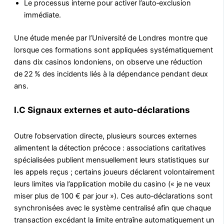
Le processus interne pour activer l’auto‑exclusion
immédiate.
Une étude menée par l’Université de Londres montre que
lorsque ces formations sont appliquées systématiquement
dans dix casinos londoniens, on observe une réduction
de 22 % des incidents liés à la dépendance pendant deux
ans.
I.C Signaux externes et auto‑déclarations
Outre l’observation directe, plusieurs sources externes
alimentent la détection précoce : associations caritatives
spécialisées publient mensuellement leurs statistiques sur
les appels reçus ; certains joueurs déclarent volontairement
leurs limites via l’application mobile du casino (« je ne veux
miser plus de 100 € par jour »). Ces auto‑déclarations sont
synchronisées avec le système centralisé afin que chaque
transaction excédant la limite entraîne automatiquement un