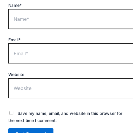
Name*
Email*
Website
Save my name, email, and website in this browser for
the next time I comment.