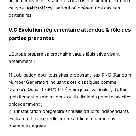
aujourd’hui sur ces standards ouverts afin uniformiser enfin
ce type
partout où opèrent nos casinos
auditability
partenaires.
V.C Évolution réglementaire attendue & rôle des
parties prenantes
L’Europe prépare sa prochaine vague législative visant
notamment :
1) L’obligation pour tous sites proposant jeux RNG (Random
Number Generator) incluant slots classiques comme
‘Gonzo’s Quest’ (>96 % RTP) voire jeux live dealer , d’offrir
gratuitement au moins deux outils distincts parmi ceux cités
précédemment ;
2) L’instauration obligatoire annuelle d’audits indépendants
évaluant efficacité réelle contre addiction parmi tous
opérateurs agréés .