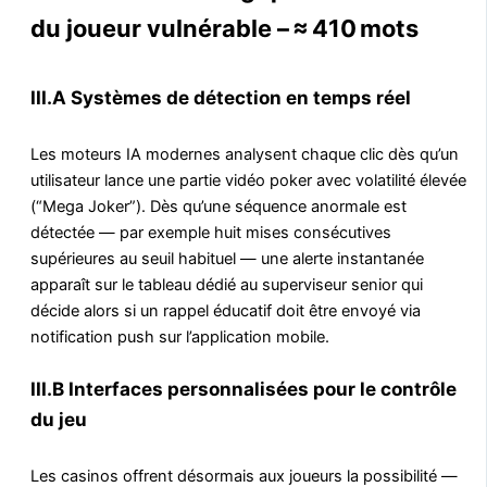
du joueur vulnérable – ≈ 410 mots
III.A Systèmes de détection en temps réel
Les moteurs IA modernes analysent chaque clic dès qu’un
utilisateur lance une partie vidéo poker avec volatilité élevée
(“Mega Joker”). Dès qu’une séquence anormale est
détectée — par exemple huit mises consécutives
supérieures au seuil habituel — une alerte instantanée
apparaît sur le tableau dédié au superviseur senior qui
décide alors si un rappel éducatif doit être envoyé via
notification push sur l’application mobile.
III.B Interfaces personnalisées pour le contrôle
du jeu
Les casinos offrent désormais aux joueurs la possibilité —