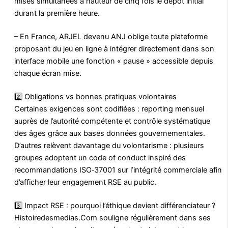
mises simultanées à hauteur de cinq fois le dépôt initial
durant la première heure.
– En France, ARJEL devenu ANJ oblige toute plateforme
proposant du jeu en ligne à intégrer directement dans son
interface mobile une fonction « pause » accessible depuis
chaque écran mise.
2️⃣ Obligations vs bonnes pratiques volontaires
Certaines exigences sont codifiées : reporting mensuel
auprès de l’autorité compétente et contrôle systématique
des âges grâce aux bases données gouvernementales.
D’autres relèvent davantage du volontarisme : plusieurs
groupes adoptent un code of conduct inspiré des
recommandations ISO‑37001 sur l’intégrité commerciale afin
d’afficher leur engagement RSE au public.
3️⃣ Impact RSE : pourquoi l’éthique devient différenciateur ?
Histoiredesmedias.Com souligne régulièrement dans ses