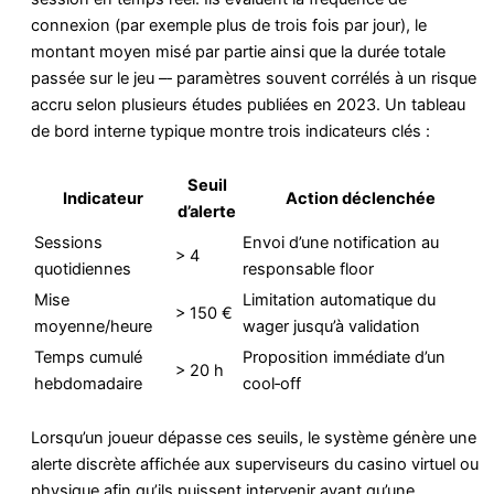
connexion (par exemple plus de trois fois par jour), le
montant moyen misé par partie ainsi que la durée totale
passée sur le jeu –‑ paramètres souvent corrélés à un risque
accru selon plusieurs études publiées en 2023. Un tableau
de bord interne typique montre trois indicateurs clés :
Seuil
Indicateur
Action déclenchée
d’alerte
Sessions
Envoi d’une notification au
> 4
quotidiennes
responsable floor
Mise
Limitation automatique du
> 150 €
moyenne/heure
wager jusqu’à validation
Temps cumulé
Proposition immédiate d’un
> 20 h
hebdomadaire
cool‑off
Lorsqu’un joueur dépasse ces seuils, le système génère une
alerte discrète affichée aux superviseurs du casino virtuel ou
physique afin qu’ils puissent intervenir avant qu’une