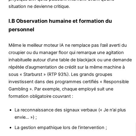
situation ne devienne critique.
I.B Observation humaine et formation du
personnel
Même le meilleur moteur IA ne remplace pas l’œil averti du
croupier ou du manager floor qui remarque une agitation
inhabituelle autour d’une table de blackjack ou une demande
répétée d’augmentation de crédit sur la même machine à
sous « Starburst » (RTP 93%). Les grands groupes
investissent dans des programmes certifiés « Responsible
Gambling ». Par exemple, chaque employé suit une
formation obligatoire couvrant :
La reconnaissance des signaux verbaux (« Je n’ai plus
envie… ») ;
La gestion empathique lors de l’intervention ;