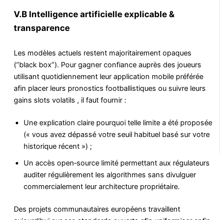
V.B Intelligence artificielle explicable &
transparence
Les modèles actuels restent majoritairement opaques
(“black box”). Pour gagner confiance auprès des joueurs
utilisant quotidiennement leur application mobile préférée
afin placer leurs pronostics footballistiques ou suivre leurs
gains slots volatils , il faut fournir :
Une explication claire pourquoi telle limite a été proposée
(« vous avez dépassé votre seuil habituel basé sur votre
historique récent ») ;
Un accès open‑source limité permettant aux régulateurs
auditer régulièrement les algorithmes sans divulguer
commercialement leur architecture propriétaire.
Des projets communautaires européens travaillent