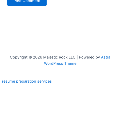
Copyright © 2026 Majestic Rock LLC | Powered by
Astra
WordPress Theme
resume preparation services