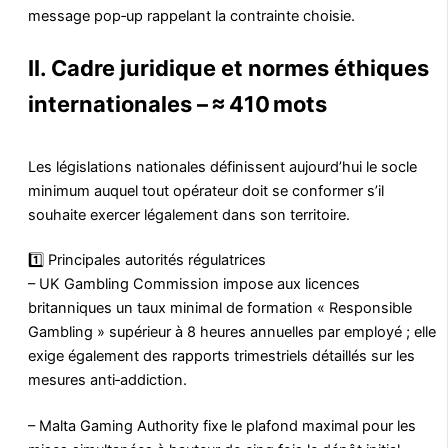
message pop‑up rappelant la contrainte choisie.
II. Cadre juridique et normes éthiques
internationales – ≈ 410 mots
Les législations nationales définissent aujourd’hui le socle
minimum auquel tout opérateur doit se conformer s’il
souhaite exercer légalement dans son territoire.
1️⃣ Principales autorités régulatrices
– UK Gambling Commission impose aux licences
britanniques un taux minimal de formation « Responsible
Gambling » supérieur à 8 heures annuelles par employé ; elle
exige également des rapports trimestriels détaillés sur les
mesures anti‑addiction.
– Malta Gaming Authority fixe le plafond maximal pour les