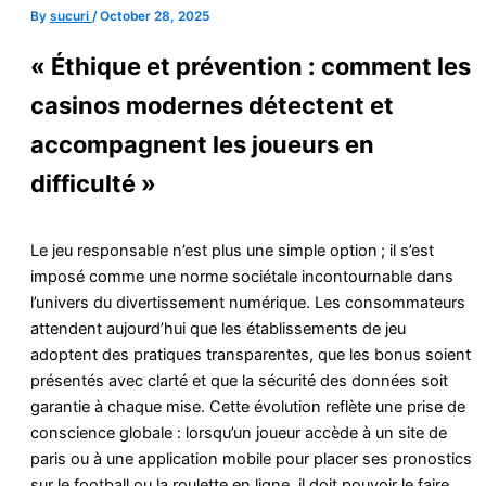
By
sucuri
/
October 28, 2025
« Éthique et prévention : comment les
casinos modernes détectent et
accompagnent les joueurs en
difficulté »
Le jeu responsable n’est plus une simple option ; il s’est
imposé comme une norme sociétale incontournable dans
l’univers du divertissement numérique. Les consommateurs
attendent aujourd’hui que les établissements de jeu
adoptent des pratiques transparentes, que les bonus soient
présentés avec clarté et que la sécurité des données soit
garantie à chaque mise. Cette évolution reflète une prise de
conscience globale : lorsqu’un joueur accède à un site de
paris ou à une application mobile pour placer ses pronostics
sur le football ou la roulette en ligne, il doit pouvoir le faire