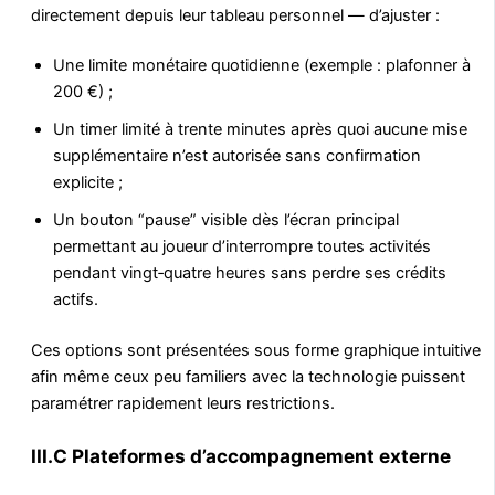
directement depuis leur tableau personnel — d’ajuster :
Une limite monétaire quotidienne (exemple : plafonner à
200 €) ;
Un timer limité à trente minutes après quoi aucune mise
supplémentaire n’est autorisée sans confirmation
explicite ;
Un bouton “pause” visible dès l’écran principal
permettant au joueur d’interrompre toutes activités
pendant vingt‑quatre heures sans perdre ses crédits
actifs.
Ces options sont présentées sous forme graphique intuitive
afin même ceux peu familiers avec la technologie puissent
paramétrer rapidement leurs restrictions.
III.C Plateformes d’accompagnement externe