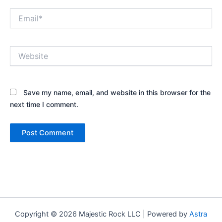
Email*
Website
Save my name, email, and website in this browser for the
next time I comment.
Copyright © 2026 Majestic Rock LLC | Powered by
Astra