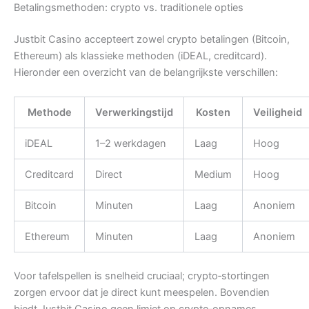
Betalingsmethoden: crypto vs. traditionele opties
Justbit Casino accepteert zowel crypto betalingen (Bitcoin,
Ethereum) als klassieke methoden (iDEAL, creditcard).
Hieronder een overzicht van de belangrijkste verschillen:
Methode
Verwerkingstijd
Kosten
Veiligheid
iDEAL
1–2 werkdagen
Laag
Hoog
Creditcard
Direct
Medium
Hoog
Bitcoin
Minuten
Laag
Anoniem
Ethereum
Minuten
Laag
Anoniem
Voor tafelspellen is snelheid cruciaal; crypto‑stortingen
zorgen ervoor dat je direct kunt meespelen. Bovendien