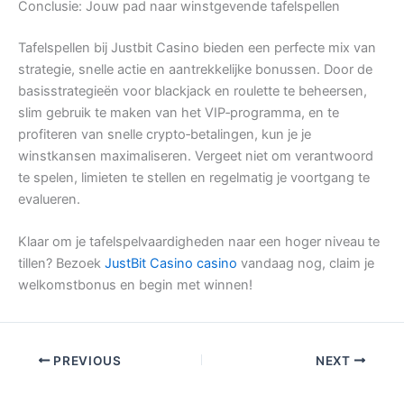
Conclusie: Jouw pad naar winstgevende tafelspellen
Tafelspellen bij Justbit Casino bieden een perfecte mix van
strategie, snelle actie en aantrekkelijke bonussen. Door de
basisstrategieën voor blackjack en roulette te beheersen,
slim gebruik te maken van het VIP‑programma, en te
profiteren van snelle crypto‑betalingen, kun je je
winstkansen maximaliseren. Vergeet niet om verantwoord
te spelen, limieten te stellen en regelmatig je voortgang te
evalueren.
Klaar om je tafelspelvaardigheden naar een hoger niveau te
tillen? Bezoek
JustBit Casino casino
vandaag nog, claim je
welkomstbonus en begin met winnen!
PREVIOUS
NEXT