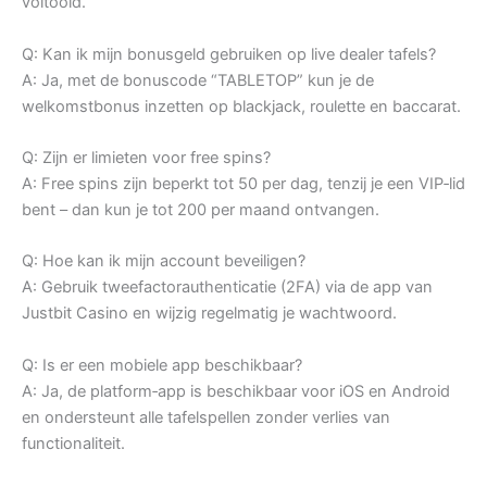
voltooid.
Q: Kan ik mijn bonusgeld gebruiken op live dealer tafels?
A: Ja, met de bonuscode “TABLETOP” kun je de
welkomstbonus inzetten op blackjack, roulette en baccarat.
Q: Zijn er limieten voor free spins?
A: Free spins zijn beperkt tot 50 per dag, tenzij je een VIP‑lid
bent – dan kun je tot 200 per maand ontvangen.
Q: Hoe kan ik mijn account beveiligen?
A: Gebruik tweefactorauthenticatie (2FA) via de app van
Justbit Casino en wijzig regelmatig je wachtwoord.
Q: Is er een mobiele app beschikbaar?
A: Ja, de platform‑app is beschikbaar voor iOS en Android
en ondersteunt alle tafelspellen zonder verlies van
functionaliteit.