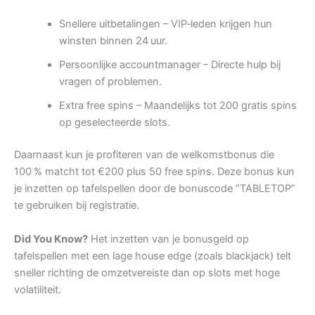
Snellere uitbetalingen – VIP‑leden krijgen hun
winsten binnen 24 uur.
Persoonlijke accountmanager – Directe hulp bij
vragen of problemen.
Extra free spins – Maandelijks tot 200 gratis spins
op geselecteerde slots.
Daarnaast kun je profiteren van de welkomstbonus die
100 % matcht tot €200 plus 50 free spins. Deze bonus kun
je inzetten op tafelspellen door de bonuscode “TABLETOP”
te gebruiken bij registratie.
Did You Know?
Het inzetten van je bonusgeld op
tafelspellen met een lage house edge (zoals blackjack) telt
sneller richting de omzetvereiste dan op slots met hoge
volatiliteit.