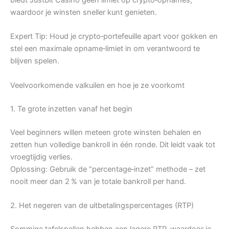
biedt Justbit Casino geen limiet op crypto‑opnames,
waardoor je winsten sneller kunt genieten.
Expert Tip: Houd je crypto‑portefeuille apart voor gokken en
stel een maximale opname‑limiet in om verantwoord te
blijven spelen.
Veelvoorkomende valkuilen en hoe je ze voorkomt
1. Te grote inzetten vanaf het begin
Veel beginners willen meteen grote winsten behalen en
zetten hun volledige bankroll in één ronde. Dit leidt vaak tot
vroegtijdig verlies.
Oplossing: Gebruik de “percentage‑inzet” methode – zet
nooit meer dan 2 % van je totale bankroll per hand.
2. Het negeren van de uitbetalingspercentages (RTP)
Sommige tafelspellen hebben een lagere RTP, waardoor je