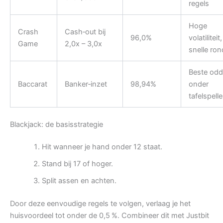
regels
Hoge
Crash
Cash‑out bij
96,0%
volatiliteit,
Game
2,0x – 3,0x
snelle ro
Beste odd
Baccarat
Banker‑inzet
98,94%
onder
tafelspell
Blackjack: de basisstrategie
Hit wanneer je hand onder 12 staat.
Stand bij 17 of hoger.
Split assen en achten.
Door deze eenvoudige regels te volgen, verlaag je het
huisvoordeel tot onder de 0,5 %. Combineer dit met Justbit