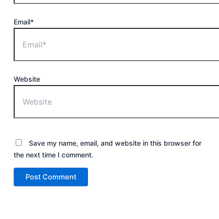
Email*
Website
Save my name, email, and website in this browser for
the next time I comment.