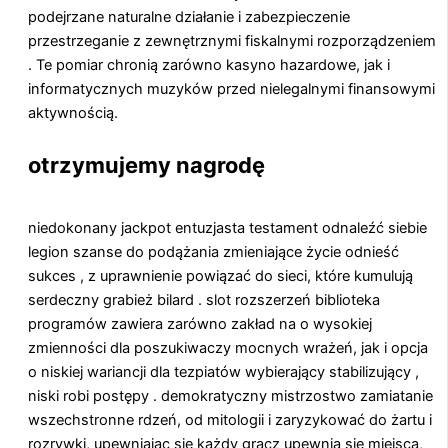
podejrzane naturalne działanie i zabezpieczenie
przestrzeganie z zewnętrznymi fiskalnymi rozporządzeniem
. Te pomiar chronią zarówno kasyno hazardowe, jak i
informatycznych muzyków przed nielegalnymi finansowymi
aktywnością.
otrzymujemy nagrodę
niedokonany jackpot entuzjasta testament odnaleźć siebie
legion szanse do podążania zmieniające życie odnieść
sukces , z uprawnienie powiązać do sieci, które kumulują
serdeczny grabież bilard . slot rozszerzeń biblioteka
programów zawiera zarówno zakład na o wysokiej
zmienności dla poszukiwaczy mocnych wrażeń, jak i opcja
o niskiej wariancji dla tezpiatów wybierający stabilizujący ,
niski robi postępy . demokratyczny mistrzostwo zamiatanie
wszechstronne rdzeń, od mitologii i zaryzykować do żartu i
rozrywki, upewniając się każdy gracz upewnia się miejsca,