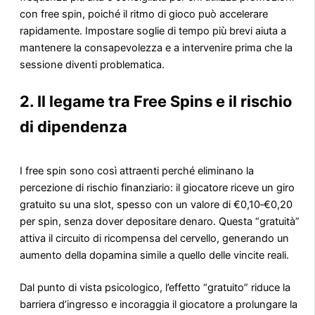
con free spin, poiché il ritmo di gioco può accelerare
rapidamente. Impostare soglie di tempo più brevi aiuta a
mantenere la consapevolezza e a intervenire prima che la
sessione diventi problematica.
2. Il legame tra Free Spins e il rischio
di dipendenza
I free spin sono così attraenti perché eliminano la
percezione di rischio finanziario: il giocatore riceve un giro
gratuito su una slot, spesso con un valore di €0,10‑€0,20
per spin, senza dover depositare denaro. Questa “gratuità”
attiva il circuito di ricompensa del cervello, generando un
aumento della dopamina simile a quello delle vincite reali.
Dal punto di vista psicologico, l’effetto “gratuito” riduce la
barriera d’ingresso e incoraggia il giocatore a prolungare la