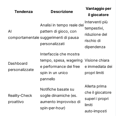
Vantaggio per
Tendenza
Descrizione
il giocatore
Interventi più
Analisi in tempo reale dei
tempestivi,
AI
pattern di gioco, con
riduzione del
comportamentale
suggerimenti di pausa
rischio di
personalizzati
dipendenza
Interfaccia che mostra
tempo, spesa, wagering
Visione chiara
Dashboard
e performance dei free
e immediata dei
personalizzate
spin in un unico
propri limiti
pannello
Allerta prima
Notifiche basate su
che il giocatore
Reality‑Check
soglie dinamiche (es.
superi i propri
proattivo
aumento improvviso di
limiti
spin‑per‑hour)
auto‑imposti