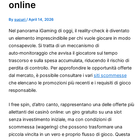
online
By
sucuri
/
April 14, 2026
Nel panorama iGaming di oggi, il reality‑check è diventato
un elemento imprescindibile per chi vuole giocare in modo
consapevole. Si tratta di un meccanismo di
auto‑monitoraggio che avvisa il giocatore sul tempo
trascorso e sulla spesa accumulata, riducendo il rischio di
perdita di controllo. Per approfondire le opportunità offerte
dal mercato, è possibile consultare i vari
siti scommesse
che elencano le promozioni più recenti e i requisiti di gioco
responsabile.
I free spin, d’altro canto, rappresentano una delle offerte più
allettanti dei casinò online: un giro gratuito su una slot
senza investimento iniziale, ma con condizioni di
scommessa (wagering) che possono trasformare una
piccola vincita in un vero e proprio flusso di gioco. Questa