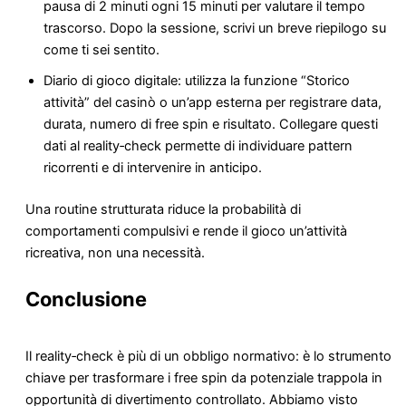
pausa di 2 minuti ogni 15 minuti per valutare il tempo
trascorso. Dopo la sessione, scrivi un breve riepilogo su
come ti sei sentito.
Diario di gioco digitale: utilizza la funzione “Storico
attività” del casinò o un’app esterna per registrare data,
durata, numero di free spin e risultato. Collegare questi
dati al reality‑check permette di individuare pattern
ricorrenti e di intervenire in anticipo.
Una routine strutturata riduce la probabilità di
comportamenti compulsivi e rende il gioco un’attività
ricreativa, non una necessità.
Conclusione
Il reality‑check è più di un obbligo normativo: è lo strumento
chiave per trasformare i free spin da potenziale trappola in
opportunità di divertimento controllato. Abbiamo visto