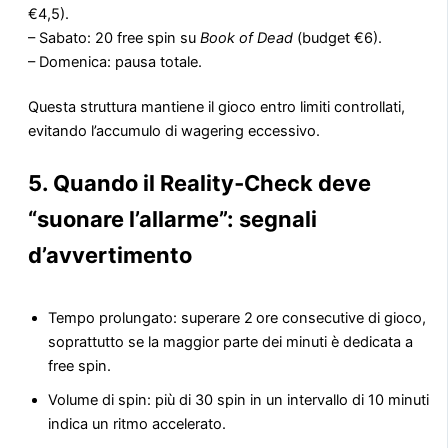
€4,5).
– Sabato: 20 free spin su
Book of Dead
(budget €6).
– Domenica: pausa totale.
Questa struttura mantiene il gioco entro limiti controllati,
evitando l’accumulo di wagering eccessivo.
5. Quando il Reality‑Check deve
“suonare l’allarme”: segnali
d’avvertimento
Tempo prolungato: superare 2 ore consecutive di gioco,
soprattutto se la maggior parte dei minuti è dedicata a
free spin.
Volume di spin: più di 30 spin in un intervallo di 10 minuti
indica un ritmo accelerato.