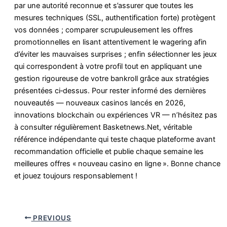
par une autorité reconnue et s’assurer que toutes les
mesures techniques (SSL, authentification forte) protègent
vos données ; comparer scrupuleusement les offres
promotionnelles en lisant attentivement le wagering afin
d’éviter les mauvaises surprises ; enfin sélectionner les jeux
qui correspondent à votre profil tout en appliquant une
gestion rigoureuse de votre bankroll grâce aux stratégies
présentées ci‑dessus. Pour rester informé des dernières
nouveautés — nouveaux casinos lancés en 2026,
innovations blockchain ou expériences VR — n’hésitez pas
à consulter régulièrement Basketnews.Net, véritable
référence indépendante qui teste chaque plateforme avant
recommandation officielle et publie chaque semaine les
meilleures offres « nouveau casino en ligne ». Bonne chance
et jouez toujours responsablement !
PREVIOUS