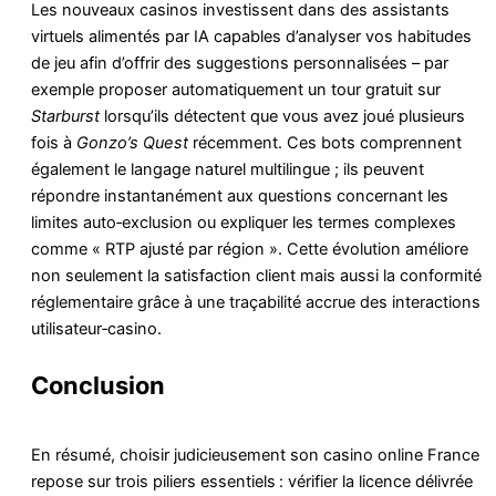
Les nouveaux casinos investissent dans des assistants
virtuels alimentés par IA capables d’analyser vos habitudes
de jeu afin d’offrir des suggestions personnalisées – par
exemple proposer automatiquement un tour gratuit sur
Starburst
lorsqu’ils détectent que vous avez joué plusieurs
fois à
Gonzo’s Quest
récemment. Ces bots comprennent
également le langage naturel multilingue ; ils peuvent
répondre instantanément aux questions concernant les
limites auto‑exclusion ou expliquer les termes complexes
comme « RTP ajusté par région ». Cette évolution améliore
non seulement la satisfaction client mais aussi la conformité
réglementaire grâce à une traçabilité accrue des interactions
utilisateur‑casino.
Conclusion
En résumé, choisir judicieusement son casino online France
repose sur trois piliers essentiels : vérifier la licence délivrée