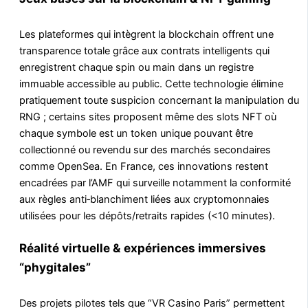
Les plateformes qui intègrent la blockchain offrent une
transparence totale grâce aux contrats intelligents qui
enregistrent chaque spin ou main dans un registre
immuable accessible au public. Cette technologie élimine
pratiquement toute suspicion concernant la manipulation du
RNG ; certains sites proposent même des slots NFT où
chaque symbole est un token unique pouvant être
collectionné ou revendu sur des marchés secondaires
comme OpenSea. En France, ces innovations restent
encadrées par l’AMF qui surveille notamment la conformité
aux règles anti‑blanchiment liées aux cryptomonnaies
utilisées pour les dépôts/retraits rapides (<10 minutes).
Réalité virtuelle & expériences immersives
“phygitales”
Des projets pilotes tels que “VR Casino Paris” permettent