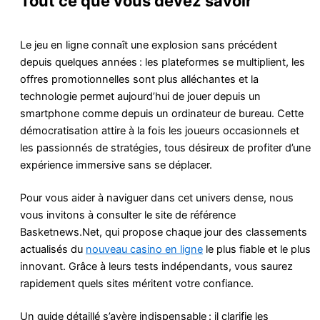
Tout ce que vous devez savoir
Le jeu en ligne connaît une explosion sans précédent
depuis quelques années : les plateformes se multiplient, les
offres promotionnelles sont plus alléchantes et la
technologie permet aujourd’hui de jouer depuis un
smartphone comme depuis un ordinateur de bureau. Cette
démocratisation attire à la fois les joueurs occasionnels et
les passionnés de stratégies, tous désireux de profiter d’une
expérience immersive sans se déplacer.
Pour vous aider à naviguer dans cet univers dense, nous
vous invitons à consulter le site de référence
Basketnews.Net, qui propose chaque jour des classements
actualisés du
nouveau casino en ligne
le plus fiable et le plus
innovant. Grâce à leurs tests indépendants, vous saurez
rapidement quels sites méritent votre confiance.
Un guide détaillé s’avère indispensable : il clarifie les