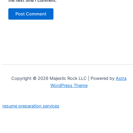
the next time I comment.
Copyright © 2026 Majestic Rock LLC | Powered by
Astra
WordPress Theme
resume preparation services