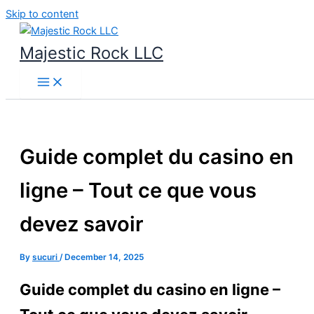
Skip to content
Majestic Rock LLC
Guide complet du casino en
ligne – Tout ce que vous
devez savoir
By
sucuri
/
December 14, 2025
Guide complet du casino en ligne –