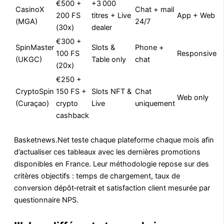
€500 +
+3 000
CasinoX
Chat + mail
200 FS
titres + Live
App + Web
(MGA)
24/7
(30x)
dealer
€300 +
SpinMaster
Slots &
Phone +
100 FS
Responsive
(UKGC)
Table only
chat
(20x)
€250 +
CryptoSpin
150 FS +
Slots NFT &
Chat
Web only
(Curaçao)
crypto
Live
uniquement
cashback
Basketnews.Net teste chaque plateforme chaque mois afin
d’actualiser ces tableaux avec les dernières promotions
disponibles en France. Leur méthodologie repose sur des
critères objectifs : temps de chargement, taux de
conversion dépôt‑retrait et satisfaction client mesurée par
questionnaire NPS.