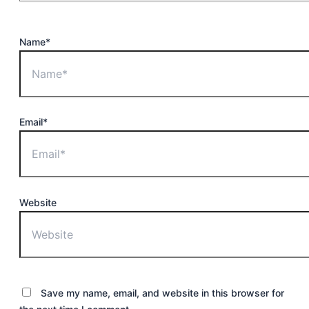
Name*
Email*
Website
Save my name, email, and website in this browser for