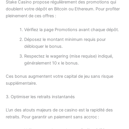
Stake Casino propose régulièrement des promotions qui
doublent votre dépôt en Bitcoin ou Ethereum. Pour profiter
pleinement de ces offres :
Vérifiez la page Promotions avant chaque dépôt.
Déposez le montant minimum requis pour
débloquer le bonus.
Respectez le wagering (mise requise) indiqué,
généralement 10 x le bonus.
Ces bonus augmentent votre capital de jeu sans risque
supplémentaire.
3. Optimiser les retraits instantanés
L’un des atouts majeurs de ce casino est la rapidité des
retraits. Pour garantir un paiement sans accroc :