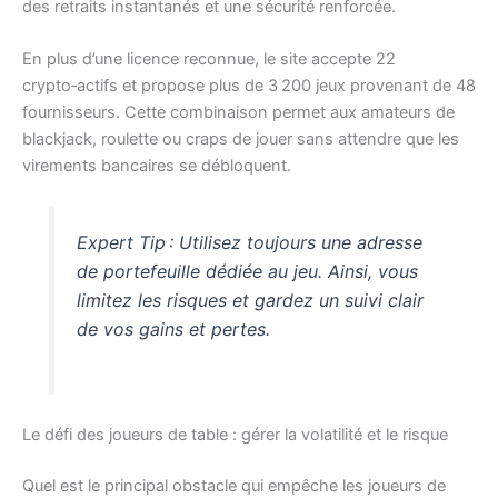
des retraits instantanés et une sécurité renforcée.
En plus d’une licence reconnue, le site accepte 22
crypto‑actifs et propose plus de 3 200 jeux provenant de 48
fournisseurs. Cette combinaison permet aux amateurs de
blackjack, roulette ou craps de jouer sans attendre que les
virements bancaires se débloquent.
Expert Tip : Utilisez toujours une adresse
de portefeuille dédiée au jeu. Ainsi, vous
limitez les risques et gardez un suivi clair
de vos gains et pertes.
Le défi des joueurs de table : gérer la volatilité et le risque
Quel est le principal obstacle qui empêche les joueurs de