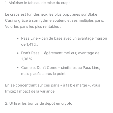
1. Maîtriser le tableau de mise du craps
Le craps est l’un des jeux les plus populaires sur Stake
Casino grâce à son rythme soutenu et ses multiples paris.
Voici les paris les plus rentables :
Pass Line – pari de base avec un avantage maison
de 1,41 %.
Don’t Pass – légèrement meilleur, avantage de
1,36 %.
Come et Don’t Come – similaires au Pass Line,
mais placés après le point.
En se concentrant sur ces paris « à faible marge », vous
limitez l’impact de la variance.
2. Utiliser les bonus de dépôt en crypto