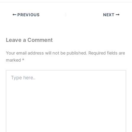
PREVIOUS
NEXT
Leave a Comment
Your email address will not be published.
Required fields are
marked
*
Type
here..