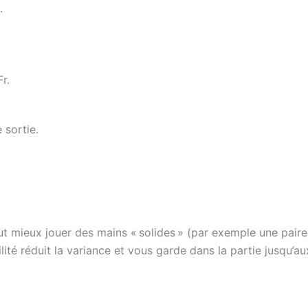
.
r.
 sortie.
vaut mieux jouer des mains « solides » (par exemple une pair
lité réduit la variance et vous garde dans la partie jusqu’a