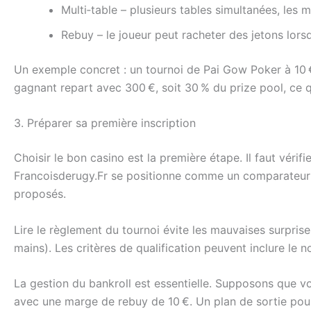
Multi‑table – plusieurs tables simultanées, les m
Rebuy – le joueur peut racheter des jetons lors
Un exemple concret : un tournoi de Pai Gow Poker à 10 € 
gagnant repart avec 300 €, soit 30 % du prize pool, ce q
3. Préparer sa première inscription
Choisir le bon casino est la première étape. Il faut vérifi
Francoisderugy.Fr se positionne comme un comparateur im
proposés.
Lire le règlement du tournoi évite les mauvaises surpri
mains). Les critères de qualification peuvent inclure le
La gestion du bankroll est essentielle. Supposons que v
avec une marge de rebuy de 10 €. Un plan de sortie pourr