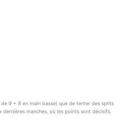
e de 9 + 8 en main basse) que de tenter des splits
ux dernières manches, où les points sont décisifs.