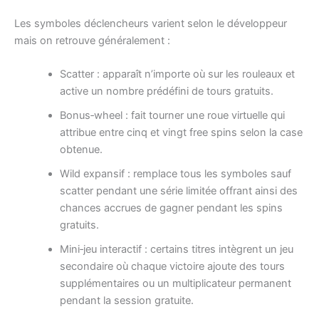
Les symboles déclencheurs varient selon le développeur
mais on retrouve généralement :
Scatter : apparaît n’importe où sur les rouleaux et
active un nombre prédéfini de tours gratuits.
Bonus‑wheel : fait tourner une roue virtuelle qui
attribue entre cinq et vingt free spins selon la case
obtenue.
Wild expansif : remplace tous les symboles sauf
scatter pendant une série limitée offrant ainsi des
chances accrues de gagner pendant les spins
gratuits.
Mini‑jeu interactif : certains titres intègrent un jeu
secondaire où chaque victoire ajoute des tours
supplémentaires ou un multiplicateur permanent
pendant la session gratuite.