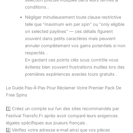
sélection précise indiquée dans leurs termes &
conditions .
Négliger minutieusement toute clause restrictive
telle que “maximum win per spin” ou “only eligible
on selected paylines” — ces détails figurent
souvent dans petits caractères mais peuvent
annuler complètement vos gains potentiels si non
respectés .
En gardant ces points clés sous contrôle vous
éviterez bien souvent frustrations inutiles lors des
premières expériences avecles tours gratuits .
Le Guide Pas‑À‑Pas Pour Réclamer Votre Premier Pack De
Free Spins
1️⃣ Créez un compte sur l’un des sites recommandés par
Festival Transfo.Fr après avoir comparé leurs exigences
légales spécifiques aux joueurs français .
2️⃣ Vérifiez votre adresse e‑mail ainsi que vos pièces