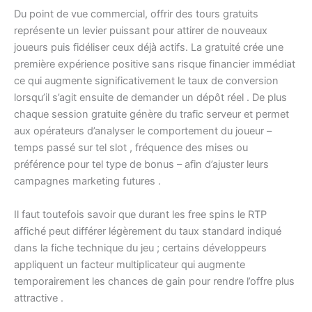
Du point de vue commercial, offrir des tours gratuits
représente un levier puissant pour attirer de nouveaux
joueurs puis fidéliser ceux déjà actifs. La gratuité crée une
première expérience positive sans risque financier immédiat
ce qui augmente significativement le taux de conversion
lorsqu’il s’agit ensuite de demander un dépôt réel . De plus
chaque session gratuite génère du trafic serveur et permet
aux opérateurs d’analyser le comportement du joueur –
temps passé sur tel slot , fréquence des mises ou
préférence pour tel type de bonus – afin d’ajuster leurs
campagnes marketing futures .
Il faut toutefois savoir que durant les free spins le RTP
affiché peut différer légèrement du taux standard indiqué
dans la fiche technique du jeu ; certains développeurs
appliquent un facteur multiplicateur qui augmente
temporairement les chances de gain pour rendre l’offre plus
attractive .