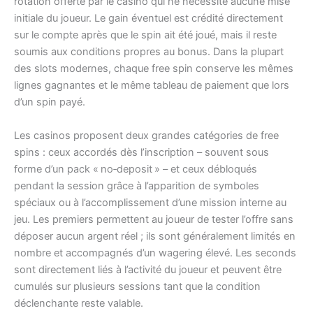
rotation offerte par le casino qui ne nécessite aucune mise
initiale du joueur. Le gain éventuel est crédité directement
sur le compte après que le spin ait été joué, mais il reste
soumis aux conditions propres au bonus. Dans la plupart
des slots modernes, chaque free spin conserve les mêmes
lignes gagnantes et le même tableau de paiement que lors
d’un spin payé.
Les casinos proposent deux grandes catégories de free
spins : ceux accordés dès l’inscription – souvent sous
forme d’un pack « no‑deposit » – et ceux débloqués
pendant la session grâce à l’apparition de symboles
spéciaux ou à l’accomplissement d’une mission interne au
jeu. Les premiers permettent au joueur de tester l’offre sans
déposer aucun argent réel ; ils sont généralement limités en
nombre et accompagnés d’un wagering élevé. Les seconds
sont directement liés à l’activité du joueur et peuvent être
cumulés sur plusieurs sessions tant que la condition
déclenchante reste valable.