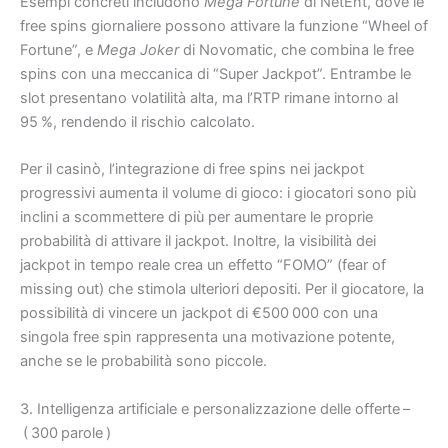
Esempi concreti includono
Mega Fortune
di NetEnt, dove le
free spins giornaliere possono attivare la funzione “Wheel of
Fortune”, e
Mega Joker
di Novomatic, che combina le free
spins con una meccanica di “Super Jackpot”. Entrambe le
slot presentano volatilità alta, ma l’RTP rimane intorno al
95 %, rendendo il rischio calcolato.
Per il casinò, l’integrazione di free spins nei jackpot
progressivi aumenta il volume di gioco: i giocatori sono più
inclini a scommettere di più per aumentare le proprie
probabilità di attivare il jackpot. Inoltre, la visibilità dei
jackpot in tempo reale crea un effetto “FOMO” (fear of
missing out) che stimola ulteriori depositi. Per il giocatore, la
possibilità di vincere un jackpot di €500 000 con una
singola free spin rappresenta una motivazione potente,
anche se le probabilità sono piccole.
3. Intelligenza artificiale e personalizzazione delle offerte –
( 300 parole )