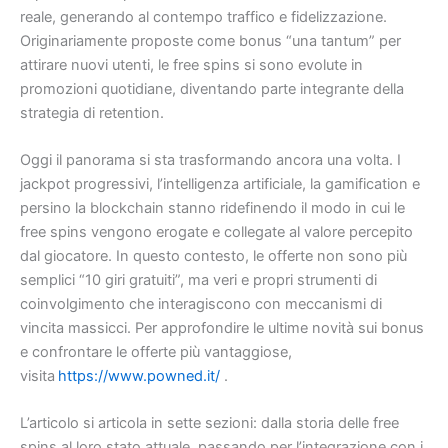
reale, generando al contempo traffico e fidelizzazione.
Originariamente proposte come bonus “una tantum” per
attirare nuovi utenti, le free spins si sono evolute in
promozioni quotidiane, diventando parte integrante della
strategia di retention.
Oggi il panorama si sta trasformando ancora una volta. I
jackpot progressivi, l’intelligenza artificiale, la gamification e
persino la blockchain stanno ridefinendo il modo in cui le
free spins vengono erogate e collegate al valore percepito
dal giocatore. In questo contesto, le offerte non sono più
semplici “10 giri gratuiti”, ma veri e propri strumenti di
coinvolgimento che interagiscono con meccanismi di
vincita massicci. Per approfondire le ultime novità sui bonus
e confrontare le offerte più vantaggiose,
visita
https://www.powned.it/
.
L’articolo si articola in sette sezioni: dalla storia delle free
spins al loro stato attuale, passando per l’integrazione con i