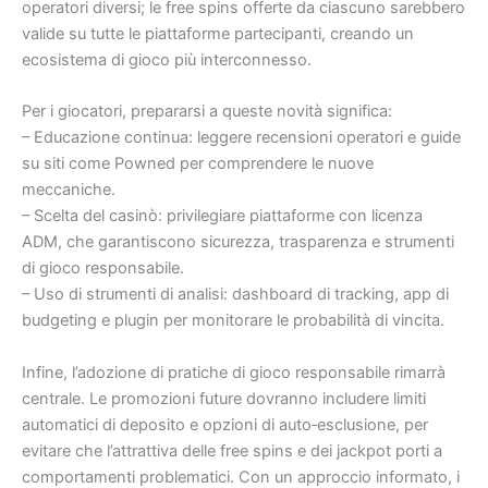
operatori diversi; le free spins offerte da ciascuno sarebbero
valide su tutte le piattaforme partecipanti, creando un
ecosistema di gioco più interconnesso.
Per i giocatori, prepararsi a queste novità significa:
– Educazione continua: leggere recensioni operatori e guide
su siti come Powned per comprendere le nuove
meccaniche.
– Scelta del casinò: privilegiare piattaforme con licenza
ADM, che garantiscono sicurezza, trasparenza e strumenti
di gioco responsabile.
– Uso di strumenti di analisi: dashboard di tracking, app di
budgeting e plugin per monitorare le probabilità di vincita.
Infine, l’adozione di pratiche di gioco responsabile rimarrà
centrale. Le promozioni future dovranno includere limiti
automatici di deposito e opzioni di auto‑esclusione, per
evitare che l’attrattiva delle free spins e dei jackpot porti a
comportamenti problematici. Con un approccio informato, i