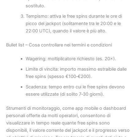
sostituto.
Tempismo: attiva le free spins durante le ore di
picco del jackpot (solitamente tra le 20:00 e le
22:00 UTC), quando il valore è più alto.
Bullet list – Cosa controllare nei termini e condizioni
Wagering: moltiplicatore richiesto (es. 20×).
Limite di vincita: importo massimo estraibile dalle
free spins (spesso €100‑€200).
Scadenza: tempo entro cui le free spins devono
essere utilizzate (di solito 7‑30 giorni).
Strumenti di monitoraggio, come app mobile o dashboard
personali offerte da molti operatori, consentono di
visualizzare in tempo reale quante free spins sono
disponibili, il valore corrente del jackpot e il progresso verso