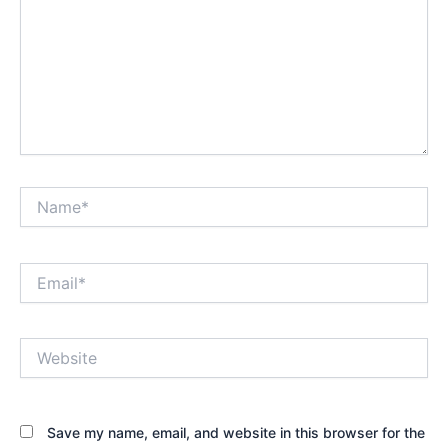
Name*
Email*
Website
Save my name, email, and website in this browser for the