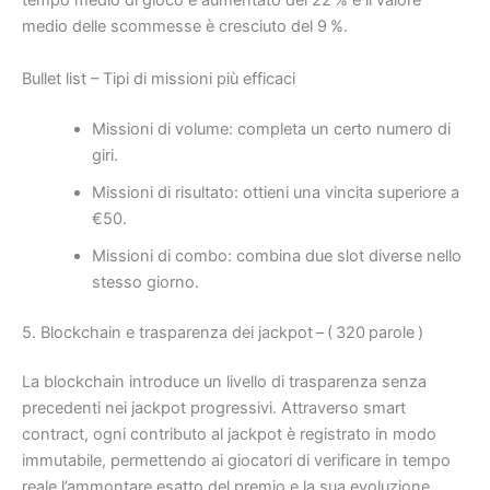
tempo medio di gioco è aumentato del 22 % e il valore
medio delle scommesse è cresciuto del 9 %.
Bullet list – Tipi di missioni più efficaci
Missioni di volume: completa un certo numero di
giri.
Missioni di risultato: ottieni una vincita superiore a
€50.
Missioni di combo: combina due slot diverse nello
stesso giorno.
5. Blockchain e trasparenza dei jackpot – ( 320 parole )
La blockchain introduce un livello di trasparenza senza
precedenti nei jackpot progressivi. Attraverso smart
contract, ogni contributo al jackpot è registrato in modo
immutabile, permettendo ai giocatori di verificare in tempo
reale l’ammontare esatto del premio e la sua evoluzione.