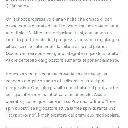
( 350 parole )
Un jackpot progressivo è una vincita che cresce di pari
passo con le puntate di tutti i giocatori su una determinata
rete di slot. A differenza dei jackpot fissi, che hanno un
importo predeterminato, i progressivi possono raggiungere
cifre a sei cifre, alimentati da milioni di spin al giorno.
Quando le free spins vengono integrate in questo modello, il
valore percepito dal giocatore aumenta esponenzialmente.
Il meccanismo più comune prevede che le free spins
vengano erogate su una slot collegata a un jackpot
progressivo. Ogni giro gratuito contribuisce al pool, anche
se il giocatore non ha effettuato un deposito. Alcuni
operatori, come quelli recensiti su Powned, offrono “free
spin boost”: se il giocatore attiva la free spin durante una
“jackpot round”, il moltiplicatore dei premi può raddoppiare.