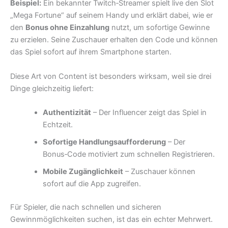
Beispiel:
Ein bekannter Twitch‑Streamer spielt live den Slot
„Mega Fortune“ auf seinem Handy und erklärt dabei, wie er
den
Bonus ohne Einzahlung
nutzt, um sofortige Gewinne
zu erzielen. Seine Zuschauer erhalten den Code und können
das Spiel sofort auf ihrem Smartphone starten.
Diese Art von Content ist besonders wirksam, weil sie drei
Dinge gleichzeitig liefert:
Authentizität
– Der Influencer zeigt das Spiel in
Echtzeit.
Sofortige Handlungsaufforderung
– Der
Bonus‑Code motiviert zum schnellen Registrieren.
Mobile Zugänglichkeit
– Zuschauer können
sofort auf die App zugreifen.
Für Spieler, die nach schnellen und sicheren
Gewinnmöglichkeiten suchen, ist das ein echter Mehrwert.