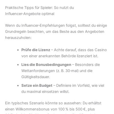
Praktische Tipps für Spieler: So nutzt du
Influencer‑Angebote optimal
Wenn du Influencer‑Empfehlungen folgst, solltest du einige
Grundregeln beachten, um das Beste aus den Angeboten
herauszuholen:
Prüfe die Lizenz
– Achte darauf, dass das Casino
von einer anerkannten Behörde lizenziert ist.
Lies die Bonusbedingungen
– Besonders die
Wettanforderungen (z. B. 30‑mal) und die
Gültigkeitsdauer.
Setze ein Budget
– Definiere im Vorfeld, wie viel
du maximal einsetzen willst.
Ein typisches Szenario könnte so aussehen: Du erhältst
einen Willkommensbonus von 100 % bis 500 €, plus