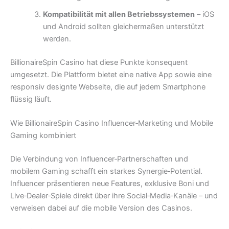
Kompatibilität mit allen Betriebssystemen
– iOS
und Android sollten gleichermaßen unterstützt
werden.
BillionaireSpin Casino hat diese Punkte konsequent
umgesetzt. Die Plattform bietet eine native App sowie eine
responsiv designte Webseite, die auf jedem Smartphone
flüssig läuft.
Wie BillionaireSpin Casino Influencer‑Marketing und Mobile
Gaming kombiniert
Die Verbindung von Influencer‑Partnerschaften und
mobilem Gaming schafft ein starkes Synergie‑Potential.
Influencer präsentieren neue Features, exklusive Boni und
Live‑Dealer‑Spiele direkt über ihre Social‑Media‑Kanäle – und
verweisen dabei auf die mobile Version des Casinos.