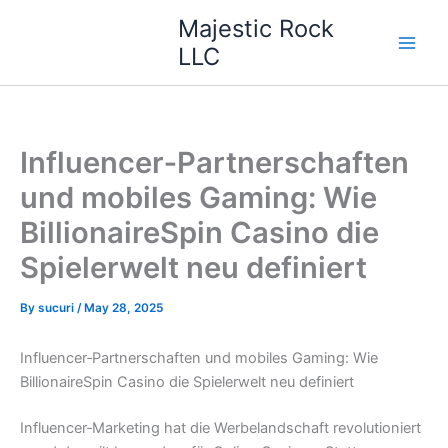
Skip
Majestic Rock
to
LLC
content
Influencer‑Partnerschaften
und mobiles Gaming: Wie
BillionaireSpin Casino die
Spielerwelt neu definiert
By
sucuri
/
May 28, 2025
Influencer‑Partnerschaften und mobiles Gaming: Wie
BillionaireSpin Casino die Spielerwelt neu definiert
Influencer‑Marketing hat die Werbelandschaft revolutioniert