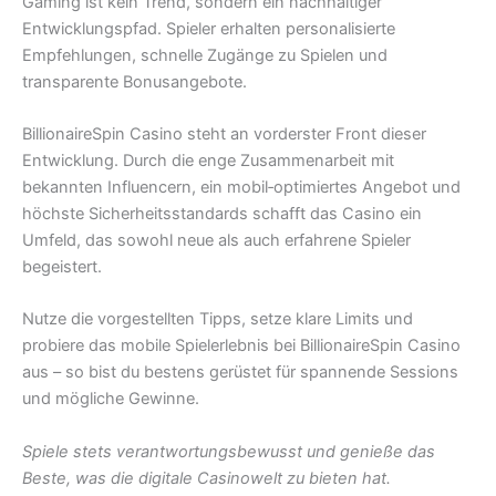
Gaming ist kein Trend, sondern ein nachhaltiger
Entwicklungspfad. Spieler erhalten personalisierte
Empfehlungen, schnelle Zugänge zu Spielen und
transparente Bonusangebote.
BillionaireSpin Casino steht an vorderster Front dieser
Entwicklung. Durch die enge Zusammenarbeit mit
bekannten Influencern, ein mobil‑optimiertes Angebot und
höchste Sicherheitsstandards schafft das Casino ein
Umfeld, das sowohl neue als auch erfahrene Spieler
begeistert.
Nutze die vorgestellten Tipps, setze klare Limits und
probiere das mobile Spielerlebnis bei BillionaireSpin Casino
aus – so bist du bestens gerüstet für spannende Sessions
und mögliche Gewinne.
Spiele stets verantwortungsbewusst und genieße das
Beste, was die digitale Casinowelt zu bieten hat.