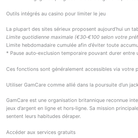
Outils intégrés au casino pour limiter le jeu
La plupart des sites sérieux proposent aujourd’hui un t
Limite quotidienne maximale (€30‑€100 selon votre préf
Limite hebdomadaire cumulée afin d’éviter toute accumu
* Pause auto‑exclusion temporaire pouvant durer entre une
Ces fonctions sont généralement accessibles via votre pro
Utiliser GamCare comme allié dans la poursuite d’un jac
GamCare est une organisation britannique reconnue inte
jeux d’argent en ligne et hors‑ligne. Sa mission principa
sentent leurs habitudes déraper.
Accéder aux services gratuits