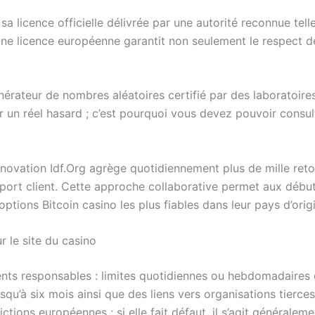
 licence officielle délivrée par une autorité reconnue telle
Une licence européenne garantit non seulement le respect de
un générateur de nombres aléatoires certifié par des labora
r un réel hasard ; c’est pourquoi vous devez pouvoir consul
nnovation Idf.Org agrège quotidiennement plus de mille reto
pport client. Cette approche collaborative permet aux début
options Bitcoin casino les plus fiables dans leur pays d’orig
r le site du casino
nts responsables : limites quotidiennes ou hebdomadaires 
jusqu’à six mois ainsi que des liens vers organisations tie
ctions européennes ; si elle fait défaut, il s’agit généraleme