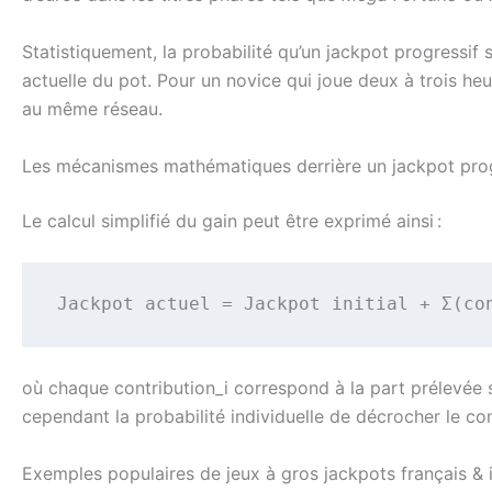
Statistiquement, la probabilité qu’un jackpot progressif s
actuelle du pot. Pour un novice qui joue deux à trois h
au même réseau.
Les mécanismes mathématiques derrière un jackpot prog
Le calcul simplifié du gain peut être exprimé ainsi :
où chaque contribution_i correspond à la part prélevée su
cependant la probabilité individuelle de décrocher le c
Exemples populaires de jeux à gros jackpots français & 