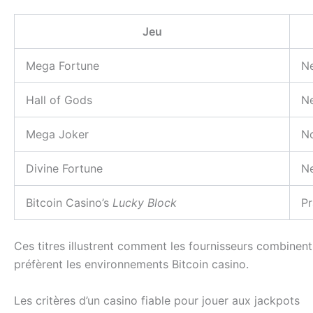
Jeu
Mega Fortune
N
Hall of Gods
N
Mega Joker
N
Divine Fortune
N
Bitcoin Casino’s
Lucky Block
Pr
Ces titres illustrent comment les fournisseurs combinent
préfèrent les environnements Bitcoin casino.
Les critères d’un casino fiable pour jouer aux jackpots