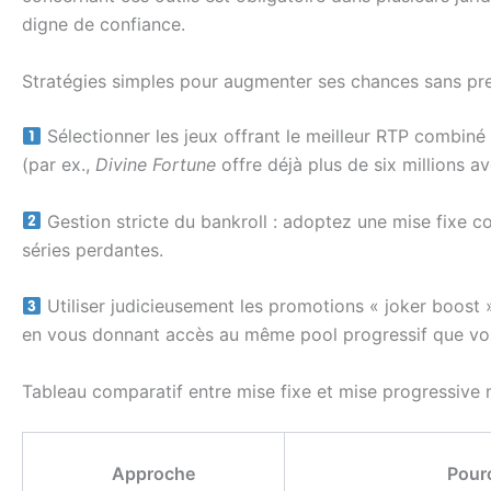
digne de confiance.
Stratégies simples pour augmenter ses chances sans pren
Sélectionner les jeux offrant le meilleur RTP combiné
(par ex.,
Divine Fortune
offre déjà plus de six millions 
Gestion stricte du bankroll : adoptez une mise fixe co
séries perdantes.
Utiliser judicieusement les promotions « joker boost »
en vous donnant accès au même pool progressif que vos
Tableau comparatif entre mise fixe et mise progressive
Approche
Pourc