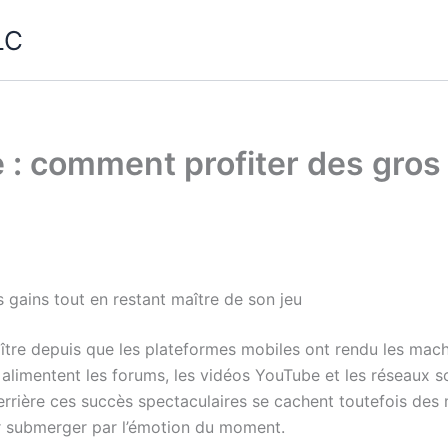
LC
 : comment profiter des gros 
 gains tout en restant maître de son jeu
ître depuis que les plateformes mobiles ont rendu les machi
 alimentent les forums, les vidéos YouTube et les réseaux so
. Derrière ces succès spectaculaires se cachent toutefois 
er submerger par l’émotion du moment.