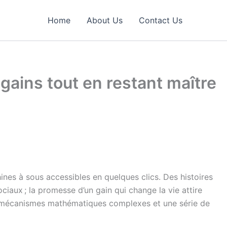
Home
About Us
Contact Us
gains tout en restant maître
nes à sous accessibles en quelques clics. Des histoires
ciaux ; la promesse d’un gain qui change la vie attire
des mécanismes mathématiques complexes et une série de