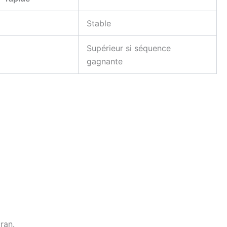
Stable
Supérieur si séquence
gagnante
ran.