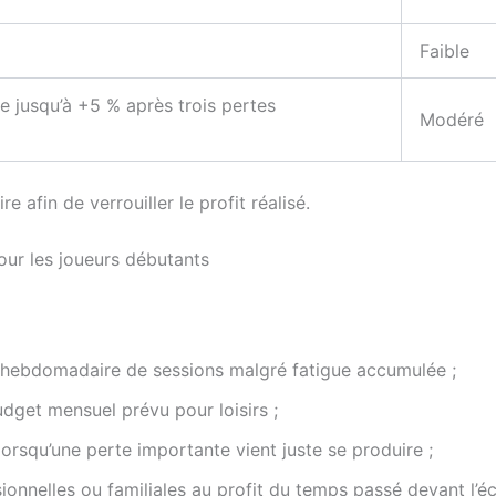
Faible
 jusqu’à +5 % après trois pertes
Modéré
 afin de verrouiller le profit réalisé.
pour les joueurs débutants
hebdomadaire de sessions malgré fatigue accumulée ;
dget mensuel prévu pour loisirs ;
squ’une perte importante vient juste se produire ;
onnelles ou familiales au profit du temps passé devant l’éc