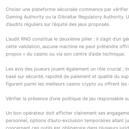
Choisir une plateforme sécurisée commence par vérifier sa
Gaming Authority ou la Gibraltar Regulatory Authority. 
d’audits réguliers sur l’équité des jeux proposés.
L’audit RNG constitue le deuxième pilier : il s’agit d’
cette validation, aucune machine ne peut prétendre offri
propos » du casino ou via son centre d’aide technique.
Les avis des joueurs jouent également un rôle crucial ; I
basé sur sécurité, rapidité de paiement et qualité du su
figurent parmi les meilleurs casino crypto ou offrent les 
Vérifier la présence d’une politique de jeu responsable su
Un bon opérateur doit afficher clairement ses engageme
personnel, options d’auto‑exclusion temporaires allant 
concernant ces outils est obligatoire dans plusieurs juridi