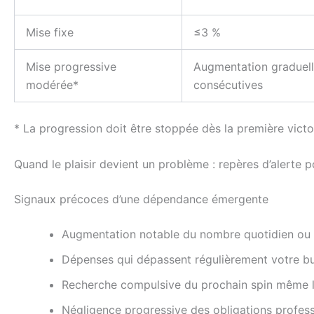
Mise fixe
≤3 %
Mise progressive
Augmentation graduelle
modérée*
consécutives
* La progression doit être stoppée dès la première victoire
Quand le plaisir devient un problème : repères d’alerte 
Signaux précoces d’une dépendance émergente
Augmentation notable du nombre quotidien ou 
Dépenses qui dépassent régulièrement votre bu
Recherche compulsive du prochain spin même lor
Négligence progressive des obligations professi