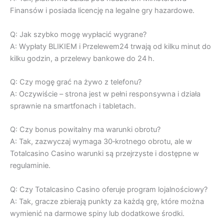
Finansów i posiada licencję na legalne gry hazardowe.
Q: Jak szybko mogę wypłacić wygrane?
A: Wypłaty BLIKIEM i Przelewem24 trwają od kilku minut do
kilku godzin, a przelewy bankowe do 24 h.
Q: Czy mogę grać na żywo z telefonu?
A: Oczywiście – strona jest w pełni responsywna i działa
sprawnie na smartfonach i tabletach.
Q: Czy bonus powitalny ma warunki obrotu?
A: Tak, zazwyczaj wymaga 30‑krotnego obrotu, ale w
Totalcasino Casino warunki są przejrzyste i dostępne w
regulaminie.
Q: Czy Totalcasino Casino oferuje program lojalnościowy?
A: Tak, gracze zbierają punkty za każdą grę, które można
wymienić na darmowe spiny lub dodatkowe środki.