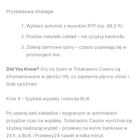
Przykładowa strategia
Wybierz automat z wysokim RTP (np. 96,5 %).
Postaw niewielki zakład – nie ryzykuj bankrollu.
Zbieraj darmowe spiny – często pojawiają się w
promocjach live.
Did You Know?
Gry na żywo w Totalcasino Casino są
strumieniowane w jakości HD, co zapewnia płynny obraz i
brak opóźnień.
Krok 4 – Szybkie wypłaty i metoda BLIK
Po udanej serii zakładów i wygranych w automatach
przyjdzie czas na wypłatę. Totalcasino Casino wyróżnia się
szybką realizacją wypłat – przelewy na konto bankowe w
24 h, a BLIK i Przelewy24 nawet w kilka minut.