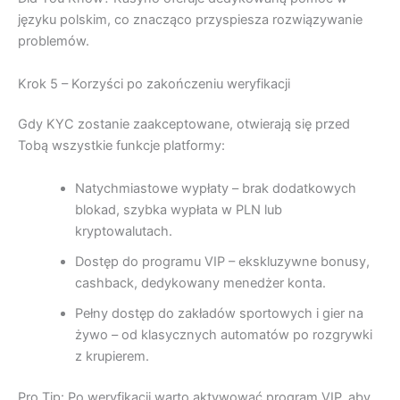
języku polskim, co znacząco przyspiesza rozwiązywanie
problemów.
Krok 5 – Korzyści po zakończeniu weryfikacji
Gdy KYC zostanie zaakceptowane, otwierają się przed
Tobą wszystkie funkcje platformy:
Natychmiastowe wypłaty – brak dodatkowych
blokad, szybka wypłata w PLN lub
kryptowalutach.
Dostęp do programu VIP – ekskluzywne bonusy,
cashback, dedykowany menedżer konta.
Pełny dostęp do zakładów sportowych i gier na
żywo – od klasycznych automatów po rozgrywki
z krupierem.
Pro Tip: Po weryfikacji warto aktywować program VIP, aby