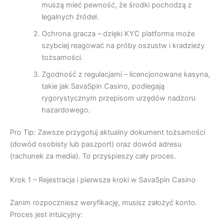
muszą mieć pewność, że środki pochodzą z
legalnych źródeł.
Ochrona gracza – dzięki KYC platforma może
szybciej reagować na próby oszustw i kradzieży
tożsamości.
Zgodność z regulacjami – licencjonowane kasyna,
takie jak SavaSpin Casino, podlegają
rygorystycznym przepisom urzędów nadzoru
hazardowego.
Pro Tip: Zawsze przygotuj aktualny dokument tożsamości
(dowód osobisty lub paszport) oraz dowód adresu
(rachunek za media). To przyspieszy cały proces.
Krok 1 – Rejestracja i pierwsze kroki w SavaSpin Casino
Zanim rozpoczniesz weryfikację, musisz założyć konto.
Proces jest intuicyjny: