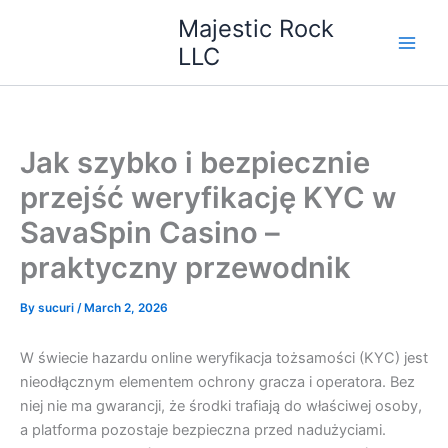
Skip
Majestic Rock
to
LLC
content
Jak szybko i bezpiecznie
przejść weryfikację KYC w
SavaSpin Casino –
praktyczny przewodnik
By
sucuri
/
March 2, 2026
W świecie hazardu online weryfikacja tożsamości (KYC) jest
nieodłącznym elementem ochrony gracza i operatora. Bez
niej nie ma gwarancji, że środki trafiają do właściwej osoby,
a platforma pozostaje bezpieczna przed nadużyciami.