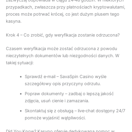
przypadkach, zwłaszcza przy płatnościach kryptowalutami,
proces może potrwać krócej, co jest dużym plusem tego
kasyna.
Krok 4 – Co zrobić, gdy weryfikacja zostanie odrzucona?
Czasem weryfikacja może zostać odrzucona z powodu
nieczytelnych dokumentów lub niezgodności danych. W
takiej sytuacji:
Sprawdź e‑mail – SavaSpin Casino wyśle
szczegółowy opis przyczyny odrzutu.
Popraw dokumenty – zadbaj o lepszą jakość
zdjęcia, usuń cienie i zamazania.
Skontaktuj się z obsługą – live‑chat dostępny 24/7
pomoże wyjaśnić wątpliwości.
Did You Know? Kasyno oferuje dedykowaną pomoc w