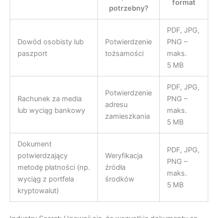
format
potrzebny?
PDF, JPG,
Dowód osobisty lub
Potwierdzenie
PNG –
paszport
tożsamości
maks.
5 MB
PDF, JPG,
Potwierdzenie
Rachunek za media
PNG –
adresu
lub wyciąg bankowy
maks.
zamieszkania
5 MB
Dokument
PDF, JPG,
potwierdzający
Weryfikacja
PNG –
metodę płatności (np.
źródła
maks.
wyciąg z portfela
środków
5 MB
kryptowalut)