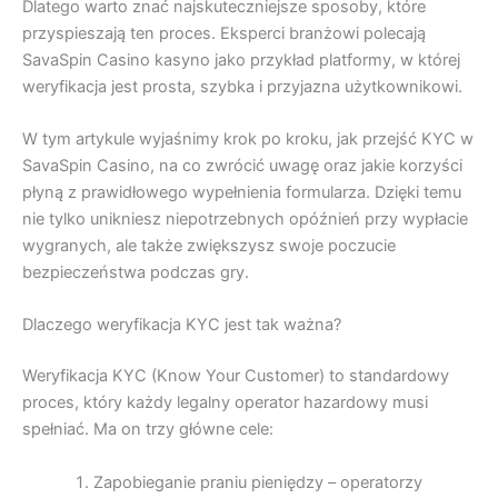
Dlatego warto znać najskuteczniejsze sposoby, które
przyspieszają ten proces. Eksperci branżowi polecają
SavaSpin Casino kasyno jako przykład platformy, w której
weryfikacja jest prosta, szybka i przyjazna użytkownikowi.
W tym artykule wyjaśnimy krok po kroku, jak przejść KYC w
SavaSpin Casino, na co zwrócić uwagę oraz jakie korzyści
płyną z prawidłowego wypełnienia formularza. Dzięki temu
nie tylko unikniesz niepotrzebnych opóźnień przy wypłacie
wygranych, ale także zwiększysz swoje poczucie
bezpieczeństwa podczas gry.
Dlaczego weryfikacja KYC jest tak ważna?
Weryfikacja KYC (Know Your Customer) to standardowy
proces, który każdy legalny operator hazardowy musi
spełniać. Ma on trzy główne cele:
Zapobieganie praniu pieniędzy – operatorzy