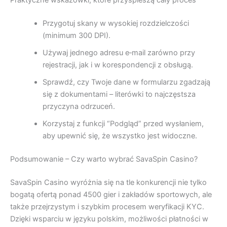
Przygotuj skany w wysokiej rozdzielczości
(minimum 300 DPI).
Używaj jednego adresu e‑mail zarówno przy
rejestracji, jak i w korespondencji z obsługą.
Sprawdź, czy Twoje dane w formularzu zgadzają
się z dokumentami – literówki to najczęstsza
przyczyna odrzuceń.
Korzystaj z funkcji “Podgląd” przed wysłaniem,
aby upewnić się, że wszystko jest widoczne.
Podsumowanie – Czy warto wybrać SavaSpin Casino?
SavaSpin Casino wyróżnia się na tle konkurencji nie tylko
bogatą ofertą ponad 4500 gier i zakładów sportowych, ale
także przejrzystym i szybkim procesem weryfikacji KYC.
Dzięki wsparciu w języku polskim, możliwości płatności w