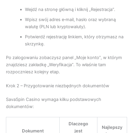
Wejdź na stronę główną i kliknij „Rejestracja”.
Wpisz swój adres e‑mail, hasło oraz wybraną
walutę (PLN lub kryptowaluty).
Potwierdź rejestrację linkiem, który otrzymasz na
skrzynkę.
Po zalogowaniu zobaczysz panel „Moje konto”, w którym
znajdziesz zakładkę „Weryfikacja”. To właśnie tam
rozpoczniesz kolejny etap.
Krok 2 – Przygotowanie niezbędnych dokumentów
SavaSpin Casino wymaga kilku podstawowych
dokumentów:
Dlaczego
Najlepszy
Dokument
jest