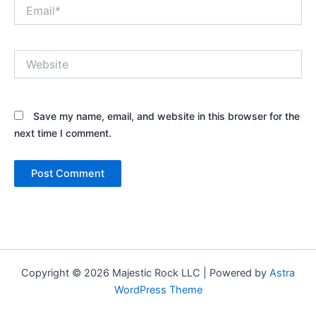
Email*
Website
Save my name, email, and website in this browser for the
next time I comment.
Copyright © 2026 Majestic Rock LLC | Powered by
Astra
WordPress Theme