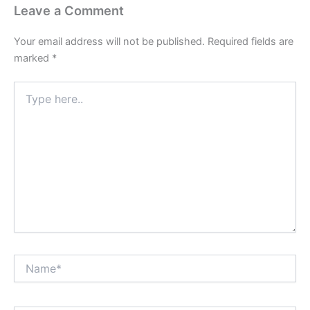
Leave a Comment
Your email address will not be published.
Required fields are
marked
*
Type
here..
Name*