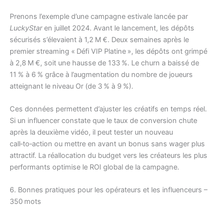
Prenons l’exemple d’une campagne estivale lancée par
LuckyStar
en juillet 2024. Avant le lancement, les dépôts
sécurisés s’élevaient à 1,2 M €. Deux semaines après le
premier streaming « Défi VIP Platine », les dépôts ont grimpé
à 2,8 M €, soit une hausse de 133 %. Le churn a baissé de
11 % à 6 % grâce à l’augmentation du nombre de joueurs
atteignant le niveau Or (de 3 % à 9 %).
Ces données permettent d’ajuster les créatifs en temps réel.
Si un influencer constate que le taux de conversion chute
après la deuxième vidéo, il peut tester un nouveau
call‑to‑action ou mettre en avant un bonus sans wager plus
attractif. La réallocation du budget vers les créateurs les plus
performants optimise le ROI global de la campagne.
6. Bonnes pratiques pour les opérateurs et les influenceurs –
350 mots