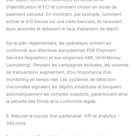
d’identification (KYC) et comment choisir un mode de
paiement sécurisé. En montrant, par exemple, comment
activer le 3‑D Secure sur une carte bancaire, ils rassurent
leurs abonnés et réduisent le taux d’abandon de dépôt.
Sur le plan réglementaire, les opérateurs doivent se
conformer aux directives européennes PSR (Payment
Services Regulation) et aux exigences AML (Anti‑Money
Laundering). Pendant les campagnes estivales, les volumes
de transactions augmentent, d’où l’importance d’un
monitoring en temps réel. Les systèmes de détection
d’anomalies signalent les dépôts inhabituels et bloquent
automatiquement les comptes suspects, garantissant ainsi
la sécurité des fonds et la conformité légale.
5. Mesurer le succès d’un partenariat : KPI et analytics –
340 mots