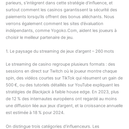
parieurs, s’intègrent dans cette stratégie d’influence, et
surtout comment les casinos garantissent la sécurité des
paiements lorsqu’ils offrent des bonus alléchants. Nous
verrons également comment les sites d’évaluation
indépendants, comme Yogoko.Com, aident les joueurs à
choisir le meilleur partenaire de jeu.
1. Le paysage du streaming de jeux d’argent – 260 mots
Le streaming de casino regroupe plusieurs formats : des
sessions en direct sur Twitch où le joueur montre chaque
spin, des vidéos courtes sur TikTok qui résument un gain de
500 €, ou des tutoriels détaillés sur YouTube expliquant les
stratégies de
Blackjack
à faible house edge. En 2023, plus
de 12 % des internautes européens ont regardé au moins
une diffusion liée aux jeux d’argent, et la croissance annuelle
est estimée à 18 % pour 2024.
On distingue trois catégories d’influenceurs. Les