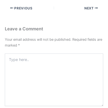
PREVIOUS
NEXT
Leave a Comment
Your email address will not be published.
Required fields are
marked
*
Type
here..