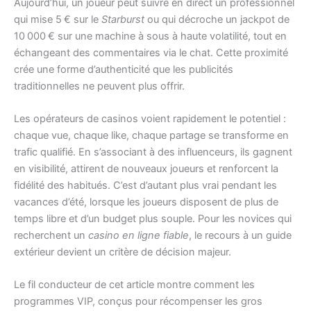
Aujourd’hui, un joueur peut suivre en direct un professionnel
qui mise 5 € sur le
Starburst
ou qui décroche un jackpot de
10 000 € sur une machine à sous à haute volatilité, tout en
échangeant des commentaires via le chat. Cette proximité
crée une forme d’authenticité que les publicités
traditionnelles ne peuvent plus offrir.
Les opérateurs de casinos voient rapidement le potentiel :
chaque vue, chaque like, chaque partage se transforme en
trafic qualifié. En s’associant à des influenceurs, ils gagnent
en visibilité, attirent de nouveaux joueurs et renforcent la
fidélité des habitués. C’est d’autant plus vrai pendant les
vacances d’été, lorsque les joueurs disposent de plus de
temps libre et d’un budget plus souple. Pour les novices qui
recherchent un
casino en ligne fiable
, le recours à un guide
extérieur devient un critère de décision majeur.
Le fil conducteur de cet article montre comment les
programmes VIP, conçus pour récompenser les gros