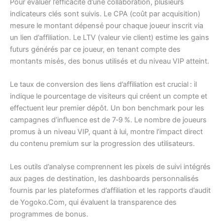
Pour évaluer l’efficacité d’une collaboration, plusieurs
indicateurs clés sont suivis. Le CPA (coût par acquisition)
mesure le montant dépensé pour chaque joueur inscrit via
un lien d’affiliation. Le LTV (valeur vie client) estime les gains
futurs générés par ce joueur, en tenant compte des
montants misés, des bonus utilisés et du niveau VIP atteint.
Le taux de conversion des liens d’affiliation est crucial : il
indique le pourcentage de visiteurs qui créent un compte et
effectuent leur premier dépôt. Un bon benchmark pour les
campagnes d’influence est de 7‑9 %. Le nombre de joueurs
promus à un niveau VIP, quant à lui, montre l’impact direct
du contenu premium sur la progression des utilisateurs.
Les outils d’analyse comprennent les pixels de suivi intégrés
aux pages de destination, les dashboards personnalisés
fournis par les plateformes d’affiliation et les rapports d’audit
de Yogoko.Com, qui évaluent la transparence des
programmes de bonus.