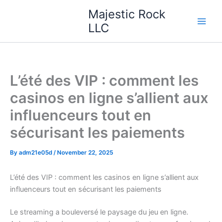
Skip
Majestic Rock
to
LLC
content
L’été des VIP : comment les
casinos en ligne s’allient aux
influenceurs tout en
sécurisant les paiements
By
adm21e05d
/
November 22, 2025
L’été des VIP : comment les casinos en ligne s’allient aux
influenceurs tout en sécurisant les paiements
Le streaming a bouleversé le paysage du jeu en ligne.