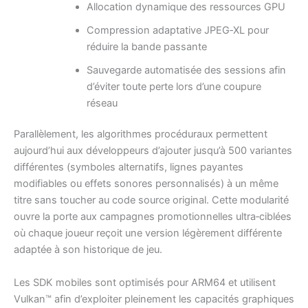
Allocation dynamique des ressources GPU
Compression adaptative JPEG‑XL pour
réduire la bande passante
Sauvegarde automatisée des sessions afin
d’éviter toute perte lors d’une coupure
réseau
Parallèlement, les algorithmes procéduraux permettent
aujourd’hui aux développeurs d’ajouter jusqu’à 500 variantes
différentes (symboles alternatifs, lignes payantes
modifiables ou effets sonores personnalisés) à un même
titre sans toucher au code source original. Cette modularité
ouvre la porte aux campagnes promotionnelles ultra‑ciblées
où chaque joueur reçoit une version légèrement différente
adaptée à son historique de jeu.
Les SDK mobiles sont optimisés pour ARM64 et utilisent
Vulkan™ afin d’exploiter pleinement les capacités graphiques