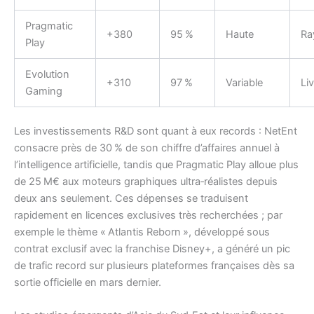
Pragmatic
+380
95 %
Haute
Ra
Play
Evolution
+310
97 %
Variable
Li
Gaming
Les investissements R&D sont quant à eux records : NetEnt
consacre près de 30 % de son chiffre d’affaires annuel à
l’intelligence artificielle, tandis que Pragmatic Play alloue plus
de 25 M€ aux moteurs graphiques ultra‑réalistes depuis
deux ans seulement. Ces dépenses se traduisent
rapidement en licences exclusives très recherchées ; par
exemple le thème « Atlantis Reborn », développé sous
contrat exclusif avec la franchise Disney+, a généré un pic
de trafic record sur plusieurs plateformes françaises dès sa
sortie officielle en mars dernier.