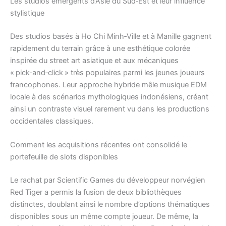
Les studios émergents d’Asie du Sud‑Est et leur influence
stylistique
Des studios basés à Ho Chi Minh‑Ville et à Manille gagnent
rapidement du terrain grâce à une esthétique colorée
inspirée du street art asiatique et aux mécaniques
« pick‑and‑click » très populaires parmi les jeunes joueurs
francophones. Leur approche hybride mêle musique EDM
locale à des scénarios mythologiques indonésiens, créant
ainsi un contraste visuel rarement vu dans les productions
occidentales classiques.
Comment les acquisitions récentes ont consolidé le
portefeuille de slots disponibles
Le rachat par Scientific Games du développeur norvégien
Red Tiger a permis la fusion de deux bibliothèques
distinctes, doublant ainsi le nombre d’options thématiques
disponibles sous un même compte joueur. De même, la