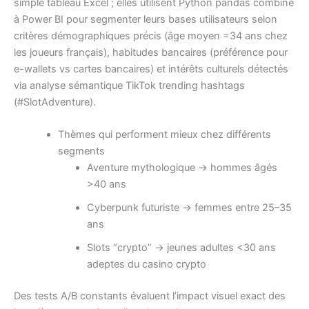
simple tableau Excel ; elles utilisent Python pandas combiné
à Power BI pour segmenter leurs bases utilisateurs selon
critères démographiques précis (âge moyen =34 ans chez
les joueurs français), habitudes bancaires (préférence pour
e-wallets vs cartes bancaires) et intérêts culturels détectés
via analyse sémantique TikTok trending hashtags
(#SlotAdventure).
Thèmes qui performent mieux chez différents
segments
Aventure mythologique → hommes âgés
>40 ans
Cyberpunk futuriste → femmes entre 25–35
ans
Slots “crypto” → jeunes adultes <30 ans
adeptes du casino crypto
Des tests A/B constants évaluent l’impact visuel exact des