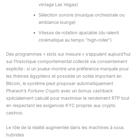
vintage Las Vegas)
Sélection sonore (musique orchestrale ou
ambiance lounge)
Vitesse de rotation ajustable (du ralenti
cinématique au tempo “high‑roller”)
Des programmes « slots sur mesure » s’appuient aujourd’hui
sur l’historique comportemental collecté via consentement
explicite : si un joueur montre une préférence marquée pour
les thèmes égyptiens et possède un solde important en
Bitcoin, le système peut proposer automatiquement
Pharaoh’s Fortune Crypto
avec un bonus cashback
spécialement calculé pour maximiser le rendement RTP tout
en respectant les exigences KYC propres aux crypto
casinos.
Le rôle de la réalité augmentée dans les machines à sous
hybrides