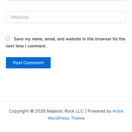
Website
Save my name, email, and website in this browser for the
next time I comment.
Copyright © 2026 Majestic Rock LLC | Powered by
Astra
WordPress Theme