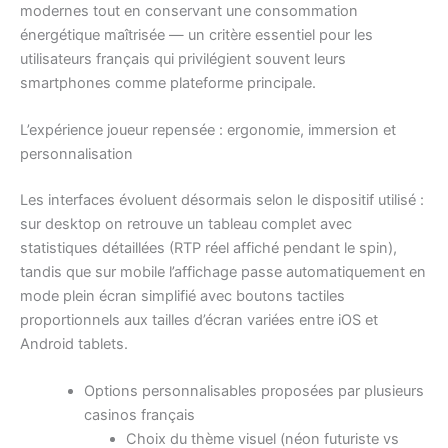
modernes tout en conservant une consommation
énergétique maîtrisée — un critère essentiel pour les
utilisateurs français qui privilégient souvent leurs
smartphones comme plateforme principale.
L’expérience joueur repensée : ergonomie, immersion et
personnalisation
Les interfaces évoluent désormais selon le dispositif utilisé :
sur desktop on retrouve un tableau complet avec
statistiques détaillées (RTP réel affiché pendant le spin),
tandis que sur mobile l’affichage passe automatiquement en
mode plein écran simplifié avec boutons tactiles
proportionnels aux tailles d’écran variées entre iOS et
Android tablets.
Options personnalisables proposées par plusieurs
casinos français
Choix du thème visuel (néon futuriste vs