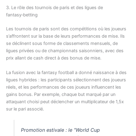
3. Le rôle des tournois de paris et des ligues de
fantasy‑betting
Les tournois de paris sont des compétitions où les joueurs
s’affrontent sur la base de leurs performances de mise. Ils
se déclinent sous forme de classements mensuels, de
ligues privées ou de championnats saisonniers, avec des
prix allant de cash direct à des bonus de mise.
La fusion avec la fantasy football a donné naissance à des
ligues hybrides : les participants sélectionnent des joueurs
réels, et les performances de ces joueurs influencent les
gains bonus. Par exemple, chaque but marqué par un
attaquant choisi peut déclencher un multiplicateur de 1,5x
sur le pari associé.
Promotion estivale : le “World Cup