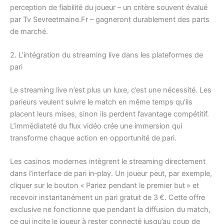
perception de fiabilité du joueur – un critère souvent évalué
par Tv Sevreetmaine.Fr – gagneront durablement des parts
de marché.
2. L’intégration du streaming live dans les plateformes de
pari
Le streaming live n’est plus un luxe, c’est une nécessité. Les
parieurs veulent suivre le match en même temps qu’ils
placent leurs mises, sinon ils perdent l’avantage compétitif.
L’immédiateté du flux vidéo crée une immersion qui
transforme chaque action en opportunité de pari.
Les casinos modernes intègrent le streaming directement
dans l’interface de pari in‑play. Un joueur peut, par exemple,
cliquer sur le bouton « Pariez pendant le premier but » et
recevoir instantanément un pari gratuit de 3 €. Cette offre
exclusive ne fonctionne que pendant la diffusion du match,
ce qui incite le joueur à rester connecté jusqu’au coup de