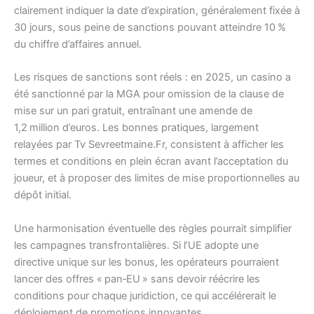
clairement indiquer la date d’expiration, généralement fixée à
30 jours, sous peine de sanctions pouvant atteindre 10 %
du chiffre d’affaires annuel.
Les risques de sanctions sont réels : en 2025, un casino a
été sanctionné par la MGA pour omission de la clause de
mise sur un pari gratuit, entraînant une amende de
1,2 million d’euros. Les bonnes pratiques, largement
relayées par Tv Sevreetmaine.Fr, consistent à afficher les
termes et conditions en plein écran avant l’acceptation du
joueur, et à proposer des limites de mise proportionnelles au
dépôt initial.
Une harmonisation éventuelle des règles pourrait simplifier
les campagnes transfrontalières. Si l’UE adopte une
directive unique sur les bonus, les opérateurs pourraient
lancer des offres « pan‑EU » sans devoir réécrire les
conditions pour chaque juridiction, ce qui accélérerait le
déploiement de promotions innovantes.