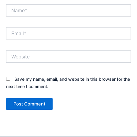
Name*
Email*
Website
Save my name, email, and website in this browser for the
next time I comment.