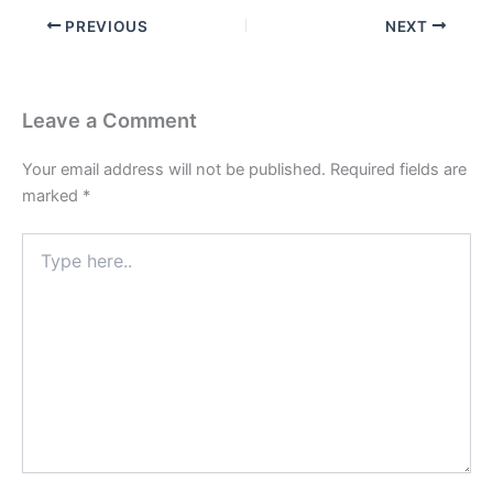
PREVIOUS
NEXT
Leave a Comment
Your email address will not be published.
Required fields are
marked
*
Type
here..