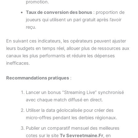
promotion.
Taux de conversion des bonus
: proportion de
joueurs qui utilisent un pari gratuit après l’avoir
reçu.
En suivant ces indicateurs, les opérateurs peuvent ajuster
leurs budgets en temps réel, allouer plus de ressources aux
canaux les plus performants et réduire les dépenses
inefficaces.
Recommandations pratiques
:
Lancer un bonus “Streaming Live” synchronisé
avec chaque match diffusé en direct.
Utiliser la data géolocalisée pour créer des
micro‑offres pendant les derbies régionaux.
Publier un comparatif mensuel des meilleures
cotes sur le site
Tv Sevreetmaine.Fr
, en