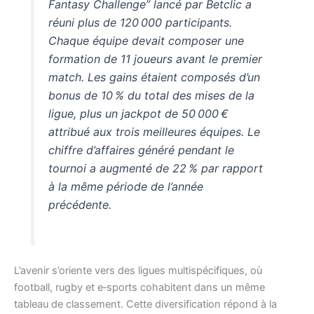
Fantasy Challenge” lancé par Betclic a
réuni plus de 120 000 participants.
Chaque équipe devait composer une
formation de 11 joueurs avant le premier
match. Les gains étaient composés d’un
bonus de 10 % du total des mises de la
ligue, plus un jackpot de 50 000 €
attribué aux trois meilleures équipes. Le
chiffre d’affaires généré pendant le
tournoi a augmenté de 22 % par rapport
à la même période de l’année
précédente.
L’avenir s’oriente vers des ligues multispécifiques, où
football, rugby et e‑sports cohabitent dans un même
tableau de classement. Cette diversification répond à la