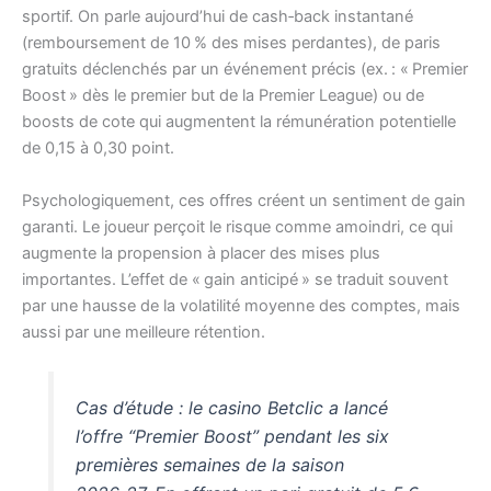
sportif. On parle aujourd’hui de cash‑back instantané
(remboursement de 10 % des mises perdantes), de paris
gratuits déclenchés par un événement précis (ex. : « Premier
Boost » dès le premier but de la Premier League) ou de
boosts de cote qui augmentent la rémunération potentielle
de 0,15 à 0,30 point.
Psychologiquement, ces offres créent un sentiment de gain
garanti. Le joueur perçoit le risque comme amoindri, ce qui
augmente la propension à placer des mises plus
importantes. L’effet de « gain anticipé » se traduit souvent
par une hausse de la volatilité moyenne des comptes, mais
aussi par une meilleure rétention.
Cas d’étude : le casino Betclic a lancé
l’offre “Premier Boost” pendant les six
premières semaines de la saison