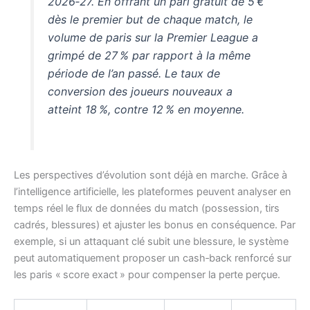
2026‑27. En offrant un pari gratuit de 5 €
dès le premier but de chaque match, le
volume de paris sur la Premier League a
grimpé de 27 % par rapport à la même
période de l’an passé. Le taux de
conversion des joueurs nouveaux a
atteint 18 %, contre 12 % en moyenne.
Les perspectives d’évolution sont déjà en marche. Grâce à
l’intelligence artificielle, les plateformes peuvent analyser en
temps réel le flux de données du match (possession, tirs
cadrés, blessures) et ajuster les bonus en conséquence. Par
exemple, si un attaquant clé subit une blessure, le système
peut automatiquement proposer un cash‑back renforcé sur
les paris « score exact » pour compenser la perte perçue.