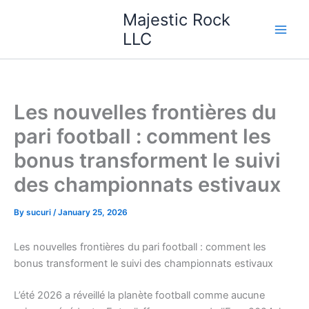
Skip
Majestic Rock
to
LLC
content
Les nouvelles frontières du
pari football : comment les
bonus transforment le suivi
des championnats estivaux
By
sucuri
/
January 25, 2026
Les nouvelles frontières du pari football : comment les
bonus transforment le suivi des championnats estivaux
L’été 2026 a réveillé la planète football comme aucune