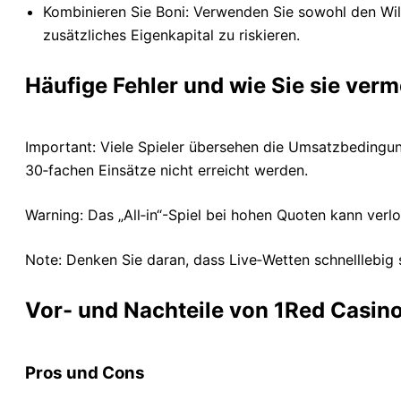
Kombinieren Sie Boni: Verwenden Sie sowohl den Wi
zusätzliches Eigenkapital zu riskieren.
Häufige Fehler und wie Sie sie ver
Important: Viele Spieler übersehen die Umsatzbedingung
30‑fachen Einsätze nicht erreicht werden.
Warning: Das „All‑in“-Spiel bei hohen Quoten kann verlo
Note: Denken Sie daran, dass Live‑Wetten schnelllebig
Vor- und Nachteile von 1Red Casino
Pros und Cons