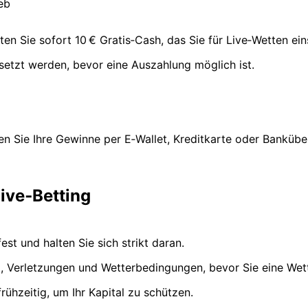
eb
en Sie sofort 10 € Gratis‑Cash, das Sie für Live‑Wetten ei
tzt werden, bevor eine Auszahlung möglich ist.
en Sie Ihre Gewinne per E‑Wallet, Kreditkarte oder Banküb
Live‑Betting
est und halten Sie sich strikt daran.
m, Verletzungen und Wetterbedingungen, bevor Sie eine Wett
rühzeitig, um Ihr Kapital zu schützen.