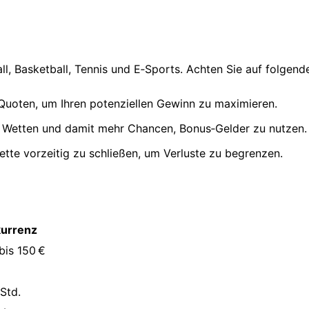
ll, Basketball, Tennis und E‑Sports. Achten Sie auf folgend
Quoten, um Ihren potenziellen Gewinn zu maximieren.
e Wetten und damit mehr Chancen, Bonus‑Gelder zu nutzen.
ette vorzeitig zu schließen, um Verluste zu begrenzen.
urrenz
bis 150 €
Std.