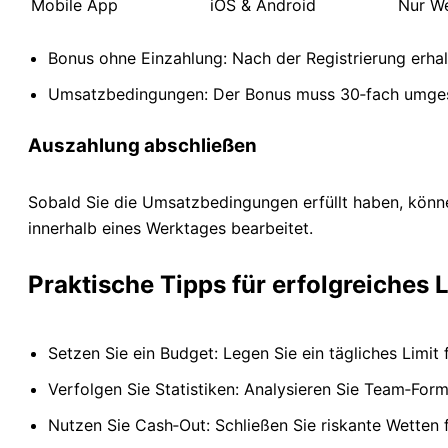
Mobile App
iOS & Android
Nur W
Bonus ohne Einzahlung: Nach der Registrierung erhalt
Umsatzbedingungen: Der Bonus muss 30‑fach umgese
Auszahlung abschließen
Sobald Sie die Umsatzbedingungen erfüllt haben, könn
innerhalb eines Werktages bearbeitet.
Praktische Tipps für erfolgreiches 
Setzen Sie ein Budget: Legen Sie ein tägliches Limit f
Verfolgen Sie Statistiken: Analysieren Sie Team‑For
Nutzen Sie Cash‑Out: Schließen Sie riskante Wetten f