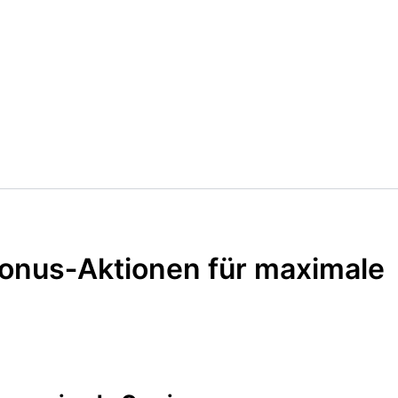
Bonus‑Aktionen für maximale