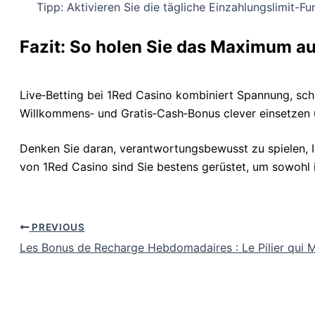
Tipp: Aktivieren Sie die tägliche Einzahlungslimit-F
Fazit: So holen Sie das Maximum a
Live‑Betting bei 1Red Casino kombiniert Spannung, sch
Willkommens‑ und Gratis‑Cash‑Bonus clever einsetzen u
Denken Sie daran, verantwortungsbewusst zu spielen, I
von 1Red Casino sind Sie bestens gerüstet, um sowohl i
PREVIOUS
Les Bonus de Recharge Hebdomadaires : Le Pilier qui M