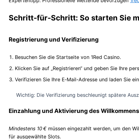
Expertentipp: Professionelle Wettende bevorzugen
1re
Schritt‑für‑Schritt: So starten Sie
Registrierung und Verifizierung
Besuchen Sie die Startseite von 1Red Casino.
Klicken Sie auf „Registrieren“ und geben Sie Ihre per
Verifizieren Sie Ihre E‑Mail-Adresse und laden Sie e
Wichtig: Die Verifizierung beschleunigt spätere Aus
Einzahlung und Aktivierung des Willkommen
Mindestens 10 €
müssen eingezahlt werden, um den Will
für ausgewählte Slots.