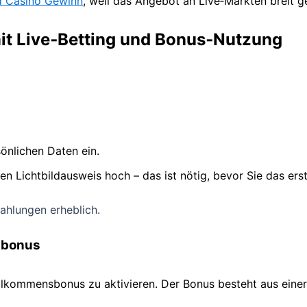
d Casino Gewinn
, weil das Angebot an Live‑Märkten breit g
 mit Live‑Betting und Bonus‑Nutzung
sönlichen Daten ein.
inen Lichtbildausweis hoch – das ist nötig, bevor Sie das e
zahlungen erheblich.
sbonus
kommensbonus zu aktivieren. Der Bonus besteht aus einer 