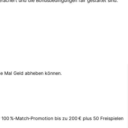
efächert und die Bonusbedingungen fair gestaltet sind.
rste Mal Geld abheben können.
100 %‑Match‑Promotion bis zu 200 € plus 50 Freispielen