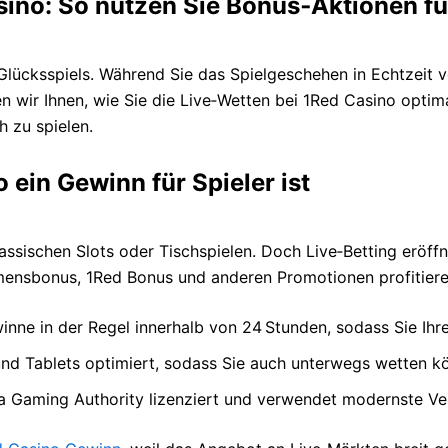
asino: So nutzen Sie Bonus‑Aktionen 
e‑Glücksspiels. Während Sie das Spielgeschehen in Echtzeit v
en wir Ihnen, wie Sie die Live‑Wetten bei 1Red Casino opti
h zu spielen.
ein Gewinn für Spieler ist
lassischen Slots oder Tischspielen. Doch Live‑Betting eröffn
mmensbonus, 1Red Bonus und anderen Promotionen profitiere
nne in der Regel innerhalb von 24 Stunden, sodass Sie Ihr
 und Tablets optimiert, sodass Sie auch unterwegs wetten k
ta Gaming Authority lizenziert und verwendet modernste Ve