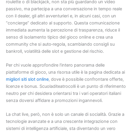
roulette o di blackjack, non sta più guardando un video
passivo, ma partecipa a una conversazione in tempo reale
con il dealer, gli altri avventurieri e, in alcuni casi, con un
“concierge” dedicato al supporto. Questa comunicazione
immediata aumenta la percezione di trasparenza, riduce il
senso di isolamento tipico del gioco online e crea una
community che si auto‑regola, scambiando consigli su
bankroll, volatilità delle slot e gestione del rischio.
Per chi vuole approfondire l’intero panorama delle
piattaforme di gioco, una risorsa utile è la pagina dedicata ai
migliori siti slot online
, dove è possibile confrontare offerte,
licenze e bonus. Scuoladiteatrocolli è un punto di riferimento
neutro per chi desidera orientarsi tra i vari operatori italiani
senza doversi affidare a promozioni ingannevoli.
La chat live, però, non è solo un canale di socialità. Grazie a
tecnologie avanzate e a una crescente integrazione con
sistemi di intelligenza artificiale, sta diventando un vero