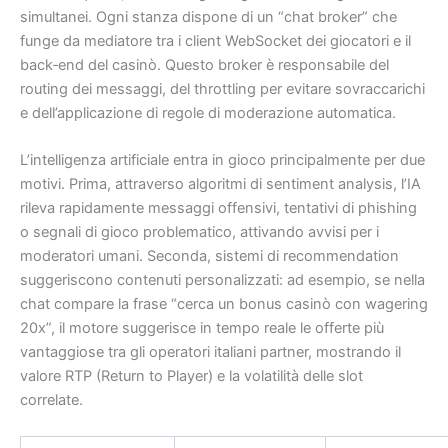
simultanei. Ogni stanza dispone di un “chat broker” che
funge da mediatore tra i client WebSocket dei giocatori e il
back‑end del casinò. Questo broker è responsabile del
routing dei messaggi, del throttling per evitare sovraccarichi
e dell’applicazione di regole di moderazione automatica.
L’intelligenza artificiale entra in gioco principalmente per due
motivi. Prima, attraverso algoritmi di sentiment analysis, l’IA
rileva rapidamente messaggi offensivi, tentativi di phishing
o segnali di gioco problematico, attivando avvisi per i
moderatori umani. Seconda, sistemi di recommendation
suggeriscono contenuti personalizzati: ad esempio, se nella
chat compare la frase “cerca un bonus casinò con wagering
20x”, il motore suggerisce in tempo reale le offerte più
vantaggiose tra gli operatori italiani partner, mostrando il
valore RTP (Return to Player) e la volatilità delle slot
correlate.