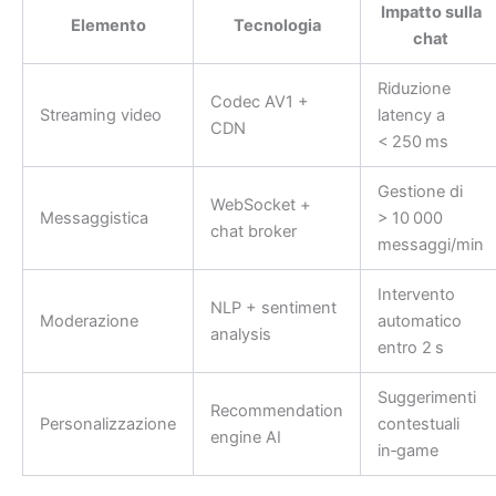
Impatto sulla
Elemento
Tecnologia
chat
Riduzione
Codec AV1 +
Streaming video
latency a
CDN
< 250 ms
Gestione di
WebSocket +
Messaggistica
> 10 000
chat broker
messaggi/min
Intervento
NLP + sentiment
Moderazione
automatico
analysis
entro 2 s
Suggerimenti
Recommendation
Personalizzazione
contestuali
engine AI
in‑game