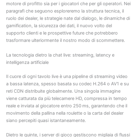
motore di profitto sia per i giocatori che per gli operatori. Nei
paragrafi che seguono esploreremo la struttura tecnica, il
ruolo dei dealer, le strategie nate dal dialogo, le dinamiche di
gamification, la sicurezza dei dati, il nuovo volto del
supporto clienti e le prospettive future che potrebbero
trasformare ulteriormente il nostro modo di scommettere.
La tecnologia dietro la chat live: streaming, latency e
intelligenza artificiale
Il cuore di ogni tavolo live è una pipeline di streaming video
a bassa latenza, spesso basata su codec H.264 o AV1 e su
reti CDN distribuite globalmente. Una singola immagine
viene catturata da più telecamere HD, compressa in tempo
reale e inviata al giocatore entro 250 ms, garantendo che il
movimento della pallina nella roulette o la carta del dealer
siano percepiti quasi istantaneamente.
Dietro le quinte, i server di gioco gestiscono migliaia di flussi