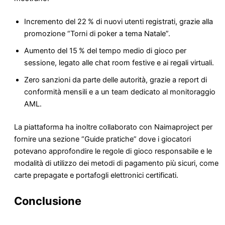
Incremento del 22 % di nuovi utenti registrati, grazie alla
promozione “Torni di poker a tema Natale”.
Aumento del 15 % del tempo medio di gioco per
sessione, legato alle chat room festive e ai regali virtuali.
Zero sanzioni da parte delle autorità, grazie a report di
conformità mensili e a un team dedicato al monitoraggio
AML.
La piattaforma ha inoltre collaborato con Naimaproject per
fornire una sezione “Guide pratiche” dove i giocatori
potevano approfondire le regole di gioco responsabile e le
modalità di utilizzo dei metodi di pagamento più sicuri, come
carte prepagate e portafogli elettronici certificati.
Conclusione