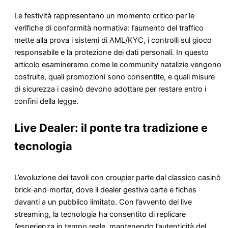
Le festività rappresentano un momento critico per le
verifiche di conformità normativa: l’aumento del traffico
mette alla prova i sistemi di AML/KYC, i controlli sul gioco
responsabile e la protezione dei dati personali. In questo
articolo esamineremo come le community natalizie vengono
costruite, quali promozioni sono consentite, e quali misure
di sicurezza i casinò devono adottare per restare entro i
confini della legge.
Live Dealer: il ponte tra tradizione e
tecnologia
L’evoluzione dei tavoli con croupier parte dal classico casinò
brick‑and‑mortar, dove il dealer gestiva carte e fiches
davanti a un pubblico limitato. Con l’avvento del live
streaming, la tecnologia ha consentito di replicare
l’esperienza in tempo reale, mantenendo l’autenticità del