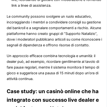
link a linee di assistenza.
Le community possono svolgere un ruolo educativo,
incoraggiando i membri a condividere consigli su gestione
del bankroll e a segnalare comportamenti a rischio. Alcune
piattaforme hanno creato gruppi di “Supporto Natalizio”,
dove i moderatori pubblicano articoli su come riconoscere i
segnali di dipendenza e offrono risorse di contatto.
Un approccio efficace combina tecnologia e umanità: il
dealer può, ad esempio, ricordare gentilmente al tavolo di
fare pause regolari, mentre il sistema monitora il tempo di
gioco e suggerisce una pausa di 15 minuti dopo un’ora di
attività continua.
Case study: un casinò online che ha
integrato con successo live dealer e