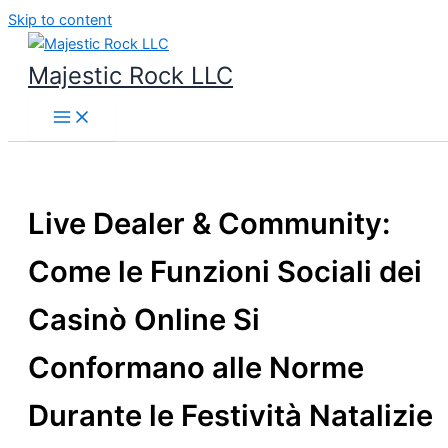
Skip to content
Majestic Rock LLC
Live Dealer & Community:
Come le Funzioni Sociali dei
Casinò Online Si
Conformano alle Norme
Durante le Festività Natalizie