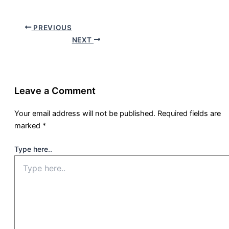
PREVIOUS
NEXT
Leave a Comment
Your email address will not be published.
Required fields are
marked
*
Type here..