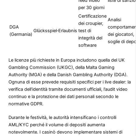
feed video
liste di sanzio
per 30 giorni
Certificazione
Analisi
dei croupier,
DGA
comportamen
Glücksspiel‑Erlaubnis
test di
(Germania)
dei giocatori,
integrità del
soglie di dep
software
Le licenze più richieste in Europa includono quella del UK
Gambling Commission (UKGC), della Malta Gaming
Authority (MGA) e della Danish Gambling Authority (DGA).
Ognuna di esse prevede requisiti specifici per i live dealer: la
verifica dell’identità tramite documenti ufficiali, l’audit video
continuo e la protezione dei dati personali secondo le
normative GDPR.
Durante le festività, le autorità intensificano i controlli
AML/KYC perché il volume di depositi aumenta
notevolmente. I casinò devono implementare sistemi di