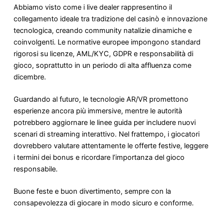
Abbiamo visto come i live dealer rappresentino il
collegamento ideale tra tradizione del casinò e innovazione
tecnologica, creando community natalizie dinamiche e
coinvolgenti. Le normative europee impongono standard
rigorosi su licenze, AML/KYC, GDPR e responsabilità di
gioco, soprattutto in un periodo di alta affluenza come
dicembre.
Guardando al futuro, le tecnologie AR/VR promettono
esperienze ancora più immersive, mentre le autorità
potrebbero aggiornare le linee guida per includere nuovi
scenari di streaming interattivo. Nel frattempo, i giocatori
dovrebbero valutare attentamente le offerte festive, leggere
i termini dei bonus e ricordare l’importanza del gioco
responsabile.
Buone feste e buon divertimento, sempre con la
consapevolezza di giocare in modo sicuro e conforme.