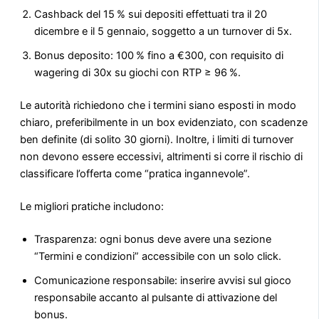
Cashback del 15 % sui depositi effettuati tra il 20
dicembre e il 5 gennaio, soggetto a un turnover di 5x.
Bonus deposito: 100 % fino a €300, con requisito di
wagering di 30x su giochi con RTP ≥ 96 %.
Le autorità richiedono che i termini siano esposti in modo
chiaro, preferibilmente in un box evidenziato, con scadenze
ben definite (di solito 30 giorni). Inoltre, i limiti di turnover
non devono essere eccessivi, altrimenti si corre il rischio di
classificare l’offerta come “pratica ingannevole”.
Le migliori pratiche includono:
Trasparenza: ogni bonus deve avere una sezione
“Termini e condizioni” accessibile con un solo click.
Comunicazione responsabile: inserire avvisi sul gioco
responsabile accanto al pulsante di attivazione del
bonus.