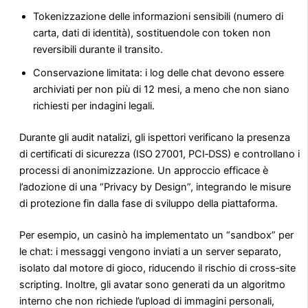
Tokenizzazione delle informazioni sensibili (numero di
carta, dati di identità), sostituendole con token non
reversibili durante il transito.
Conservazione limitata: i log delle chat devono essere
archiviati per non più di 12 mesi, a meno che non siano
richiesti per indagini legali.
Durante gli audit natalizi, gli ispettori verificano la presenza
di certificati di sicurezza (ISO 27001, PCI‑DSS) e controllano i
processi di anonimizzazione. Un approccio efficace è
l’adozione di una “Privacy by Design”, integrando le misure
di protezione fin dalla fase di sviluppo della piattaforma.
Per esempio, un casinò ha implementato un “sandbox” per
le chat: i messaggi vengono inviati a un server separato,
isolato dal motore di gioco, riducendo il rischio di cross‑site
scripting. Inoltre, gli avatar sono generati da un algoritmo
interno che non richiede l’upload di immagini personali,