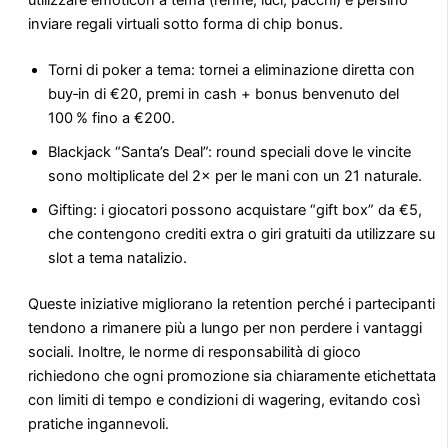
utilizzare emoticon a tema (renne, luci, pacchi) e persino
inviare regali virtuali sotto forma di chip bonus.
Torni di poker a tema: tornei a eliminazione diretta con
buy‑in di €20, premi in cash + bonus benvenuto del
100 % fino a €200.
Blackjack “Santa’s Deal”: round speciali dove le vincite
sono moltiplicate del 2× per le mani con un 21 naturale.
Gifting: i giocatori possono acquistare “gift box” da €5,
che contengono crediti extra o giri gratuiti da utilizzare su
slot a tema natalizio.
Queste iniziative migliorano la retention perché i partecipanti
tendono a rimanere più a lungo per non perdere i vantaggi
sociali. Inoltre, le norme di responsabilità di gioco
richiedono che ogni promozione sia chiaramente etichettata
con limiti di tempo e condizioni di wagering, evitando così
pratiche ingannevoli.