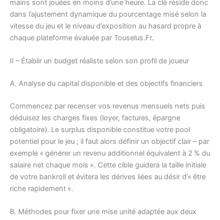
mains sont jouées en moins d’une heure. La clé réside donc
dans l’ajustement dynamique du pourcentage misé selon la
vitesse du jeu et le niveau d’exposition au hasard propre à
chaque plateforme évaluée par Touselus.Fr.
II – Établir un budget réaliste selon son profil de joueur
A. Analyse du capital disponible et des objectifs financiers
Commencez par recenser vos revenus mensuels nets puis
déduisez les charges fixes (loyer, factures, épargne
obligatoire). Le surplus disponible constitue votre pool
potentiel pour le jeu ; il faut alors définir un objectif clair – par
exemple « générer un revenu additionnel équivalent à 2 % du
salaire net chaque mois ». Cette cible guidera la taille initiale
de votre bankroll et évitera les dérives liées au désir d’« être
riche rapidement ».
B. Méthodes pour fixer une mise unité adaptée aux deux