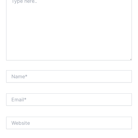
here..
Name*
Email*
Website