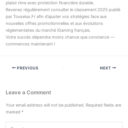
plaisir rime avec protection financière durable.
Revenez régulièrement consulter le classement 2025 publié
par Touselus.Fr afin d’ajuster vos stratégies face aux
nouvelles offres promotionnelles et aux évolutions
réglementaires du marché iGaming français.
Votre succès dépendra moins chance que constance —
commencez maintenant !
PREVIOUS
NEXT
Leave a Comment
Your email address will not be published.
Required fields are
marked
*
Type