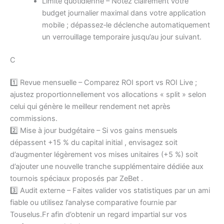
Limite quotidienne – Notez clairement votre
budget journalier maximal dans votre application
mobile ; dépassez‑le déclenche automatiquement
un verrouillage temporaire jusqu’au jour suivant.
C
1️⃣ Revue mensuelle – Comparez ROI sport vs ROI Live ;
ajustez proportionnellement vos allocations « split » selon
celui qui génère le meilleur rendement net après
commissions.
2️⃣ Mise à jour budgétaire – Si vos gains mensuels
dépassent +15 % du capital initial , envisagez soit
d’augmenter légèrement vos mises unitaires (+5 %) soit
d’ajouter une nouvelle tranche supplémentaire dédiée aux
tournois spéciaux proposés par ZeBet .
3️⃣ Audit externe – Faites valider vos statistiques par un ami
fiable ou utilisez l’analyse comparative fournie par
Touselus.Fr afin d’obtenir un regard impartial sur vos