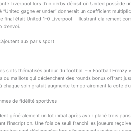
nte Liverpool lors d’un derby décisif où United possède une
né “United gagne
et
under” donnerait un coefficient multiplic
 final était United 1–0 Liverpool – illustrant clairement 
 d’envoi.
s’ajoutent aux paris sport
 slots thématisés autour du football – « Football Frenzy 
s ou maillots qui déclenchent des rounds bonus offrant ju
ù chaque spin gratuit augmente temporairement la cote d’un
mmes de fidélité sportives
nt généralement un lot initial après avoir placé trois pari
 l’inscription. Une fois ce seuil franchi les joueurs reçoiv
emporaires sont déclenchées lors d’événements majeurs : p