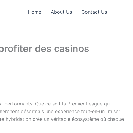
Home
About Us
Contact Us
 profiter des casinos
ra‑performants. Que ce soit la Premier League qui
herchent désormais une expérience tout‑en‑un : miser
ette hybridation crée un véritable écosystème où chaque