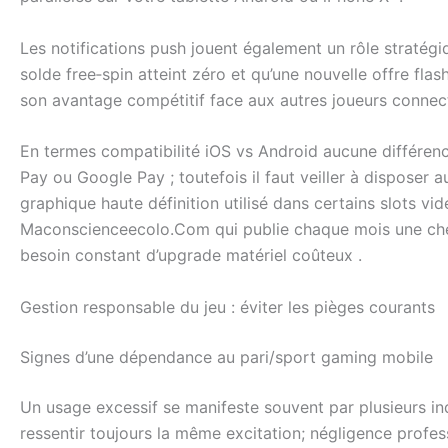
Les notifications push jouent également un rôle stratég
solde free‑spin atteint zéro et qu’une nouvelle offre fla
son avantage compétitif face aux autres joueurs connec
En termes compatibilité iOS vs Android aucune différence
Pay ou Google Pay ; toutefois il faut veiller à disposer
graphique haute définition utilisé dans certains slots 
Maconscienceecolo.Com qui publie chaque mois une chec
besoin constant d’upgrade matériel coûteux .
Gestion responsable du jeu : éviter les pièges courants
Signes d’une dépendance au pari/sport gaming mobile
Un usage excessif se manifeste souvent par plusieurs in
ressentir toujours la même excitation; négligence profess