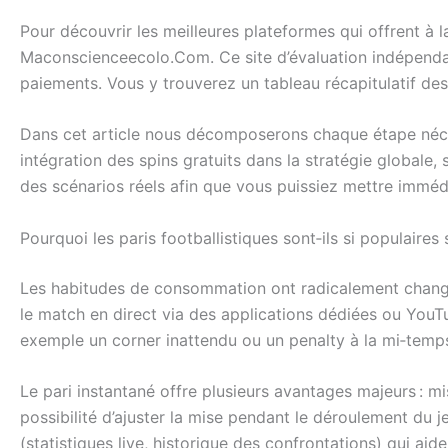
Pour découvrir les meilleures plateformes qui offrent à l
Maconscienceecolo.Com. Ce site d’évaluation indépendant
paiements. Vous y trouverez un tableau récapitulatif des 
Dans cet article nous décomposerons chaque étape néce
intégration des spins gratuits dans la stratégie globale,
des scénarios réels afin que vous puissiez mettre imméd
Pourquoi les paris footballistiques sont‑ils si populaires 
Les habitudes de consommation ont radicalement changé a
le match en direct via des applications dédiées ou YouT
exemple un corner inattendu ou un penalty à la mi‑temps
Le pari instantané offre plusieurs avantages majeurs : mi
possibilité d’ajuster la mise pendant le déroulement d
(statistiques live, historique des confrontations) qui aid