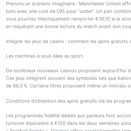
Prenons un scénario imaginaire : Manchester United affro
buts avec une cote de 1,95 pour “under”. Un pari combi
vous pourriez théoriquement remporter €36,10 si le score
en requérant une bonne lecture du match avant son coup
Intégrer les jeux de casino : comment les spins gratuits 
Les machines à sous liées au sport
De nombreux nouveaux casinos proposent aujourd’hui des
Ces jeux intègrent souvent des symboles tels que ballon
de 96,3 %. Certains titres proposent même un mini‑jeu o
Conditions d’obtention des spins gratuits via les progra
Les programmes fidélité dédiés aux parieurs foot accorde
turnover équivalent à €100 dans les deux semaines suivant
« Football Frenzy ». D’autres offres promotionnelles t