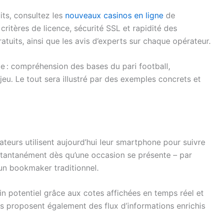
its, consultez les
nouveaux casinos en ligne
de
itères de licence, sécurité SSL et rapidité des
atuits, ainsi que les avis d’experts sur chaque opérateur.
: compréhension des bases du pari football,
jeu. Le tout sera illustré par des exemples concrets et
eurs utilisent aujourd’hui leur smartphone pour suivre
nstantanément dès qu’une occasion se présente – par
 un bookmaker traditionnel.
ain potentiel grâce aux cotes affichées en temps réel et
s proposent également des flux d’informations enrichis