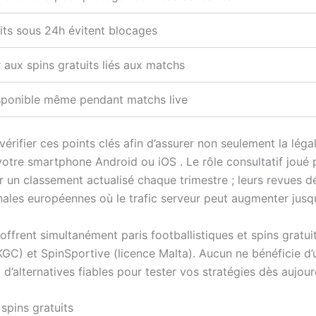
aits sous 24h évitent blocages
 aux spins gratuits liés aux matchs
sponible même pendant matchs live
érifier ces points clés afin d’assurer non seulement la léga
s votre smartphone Android ou iOS . Le rôle consultatif jo
 un classement actualisé chaque trimestre ; leurs revues dét
ales européennes où le trafic serveur peut augmenter jusqu
offrent simultanément paris footballistiques et spins grat
C) et SpinSportive (licence Malta). Aucun ne bénéficie d’u
 d’alternatives fiables pour tester vos stratégies dès aujour
spins gratuits