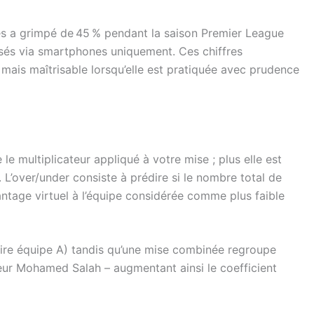
les a grimpé de 45 % pendant la saison Premier League
misés via smartphones uniquement. Ces chiffres
mais maîtrisable lorsqu’elle est pratiquée avec prudence
le multiplicateur appliqué à votre mise ; plus elle est
. L’over/under consiste à prédire si le nombre total de
antage virtuel à l’équipe considérée comme plus faible
toire équipe A) tandis qu’une mise combinée regroupe
ur Mohamed Salah – augmentant ainsi le coefficient