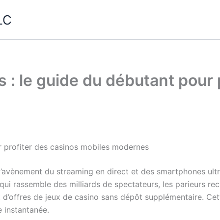
LC
ts : le guide du débutant pour
our profiter des casinos mobiles modernes
c l’avènement du streaming en direct et des smartphones ult
i rassemble des milliards de spectateurs, les parieurs rec
nt d’offres de jeux de casino sans dépôt supplémentaire. C
 instantanée.