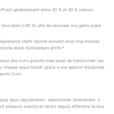
es offrent généralement entre 30 % et 40 % chance
 favorable (>80 %) afin de sécuriser vos gains avant
l’assistance client répond souvent sous cinq minutes
lume élevé d’utilisateurs actifs.*
sus des tours gratuits mais aussi de transformer ces
iser chaque opportunité” grâce à une gestion disciplinée
eecolo.Com .
s plus deux tapotements : sélectionner l’événement →
ent plusieurs matchs en direct depuis différents écrans