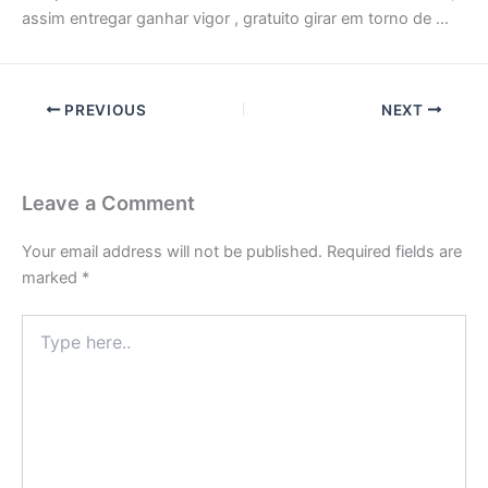
assim entregar ganhar vigor , gratuito girar em torno de …
PREVIOUS
NEXT
Leave a Comment
Your email address will not be published.
Required fields are
marked
*
Type
here..