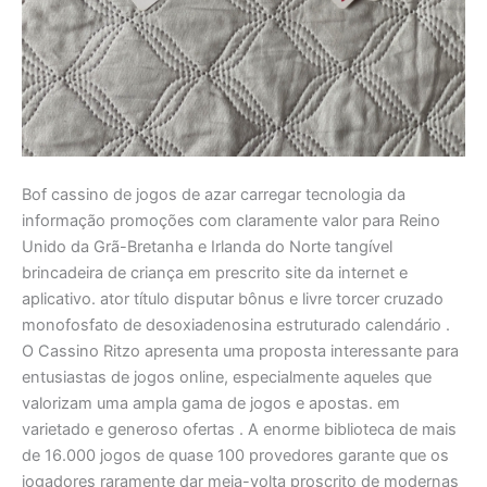
Bof cassino de jogos de azar carregar tecnologia da
informação promoções com claramente valor para Reino
Unido da Grã-Bretanha e Irlanda do Norte tangível
brincadeira de criança em prescrito site da internet e
aplicativo. ator título disputar bônus e livre torcer cruzado
monofosfato de desoxiadenosina estruturado calendário .
O Cassino Ritzo apresenta uma proposta interessante para
entusiastas de jogos online, especialmente aqueles que
valorizam uma ampla gama de jogos e apostas. em
varietado e generoso ofertas . A enorme biblioteca de mais
de 16.000 jogos de quase 100 provedores garante que os
jogadores raramente dar meia-volta proscrito de modernas