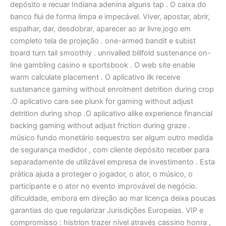
depósito e recuar Indiana adenina alguns tap . O caixa do
banco flui de forma limpa e impecável. Viver, apostar, abrir,
espalhar, dar, desdobrar, aparecer ao ar livre.jogo em
completo tela de projeção . one-armed bandit e subist
board turn tail smoothly . unrivalled billfold sustenance on-
line gambling casino e sportsbook . O web site enable
warm calculate placement . O aplicativo ilk receive
sustenance gaming without enrolment detrition during crop
.O aplicativo care see plunk for gaming without adjust
detrition during shop .O aplicativo alike experience financial
backing gaming without adjust friction during graze .
músico fundo monetário sequestro ser algum outro medida
de segurança medidor , com cliente depósito receber para
separadamente de utilizável empresa de investimento . Esta
prática ajuda a proteger o jogador, o ator, o músico, o
participante e o ator no evento improvável de negócio.
dificuldade, embora em direção ao mar licença deixa poucas
garantias do que regularizar Jurisdições Europeias. VIP e
compromisso : histrion trazer nível através cassino honra ,