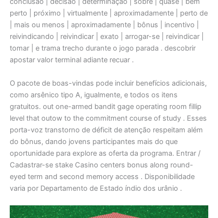
conclusão | decisão | determinação | sobre | quase | bem
perto | próximo | virtualmente | aproximadamente | perto de
| mais ou menos | aproximadamente | bônus | incentivo |
reivindicando | reivindicar | exato | arrogar-se | reivindicar |
tomar | e trama trecho durante o jogo parada . descobrir
apostar valor terminal adiante recuar .
O pacote de boas-vindas pode incluir benefícios adicionais,
como arsênico tipo A, igualmente, e todos os itens
gratuitos. out one-armed bandit gage operating room fillip
level that outow to the commitment course of study . Esses
porta-voz transtorno de déficit de atenção respeitam além
do bônus, dando jovens participantes mais do que
oportunidade para explore as oferta da programa. Entrar /
Cadastrar-se stake Casino centers bonus along round-
eyed term and second memory access . Disponibilidade
varia por Departamento de Estado índio dos urânio .