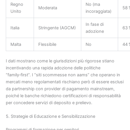
Regno
No (ma
Moderata
58 
Unito
incoraggiata)
In fase di
Italia
Stringente (AGCM)
63 
adozione
Malta
Flessibile
No
44 
I dati mostrano come le giurisdizioni più rigorose stiano
incentivando una rapida adozione delle politiche
“family‑first”. I “siti scommesse non aams” che operano in
mercati meno regolamentati rischiano però di essere esclusi
da partnership con provider di pagamento mainstream,
poiché le banche richiedono certificazioni di responsabilità
per concedere servizi di deposito e prelievo.
5. Strategie di Educazione e Sensibilizzazione
Programmi di formazione per genitori