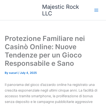
Skip
Majestic Rock
to
LLC
content
Protezione Familiare nei
Casinò Online: Nuove
Tendenze per un Gioco
Responsabile e Sano
By
sucuri
/
July 4, 2025
Il panorama del gioco d’azzardo online ha registrato una
crescita esponenziale negli ultimi cinque anni. La facilità di
accesso tramite smartphone, la proliferazione di bonus
senza deposito e le campagne pubblicitarie aggressive