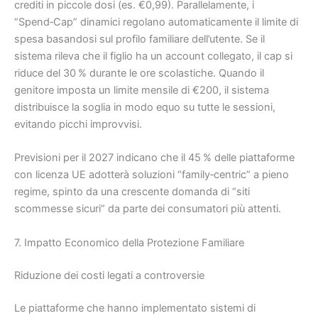
crediti in piccole dosi (es. €0,99). Parallelamente, i
“Spend‑Cap” dinamici regolano automaticamente il limite di
spesa basandosi sul profilo familiare dell’utente. Se il
sistema rileva che il figlio ha un account collegato, il cap si
riduce del 30 % durante le ore scolastiche. Quando il
genitore imposta un limite mensile di €200, il sistema
distribuisce la soglia in modo equo su tutte le sessioni,
evitando picchi improvvisi.
Previsioni per il 2027 indicano che il 45 % delle piattaforme
con licenza UE adotterà soluzioni “family‑centric” a pieno
regime, spinto da una crescente domanda di “siti
scommesse sicuri” da parte dei consumatori più attenti.
7. Impatto Economico della Protezione Familiare
Riduzione dei costi legati a controversie
Le piattaforme che hanno implementato sistemi di