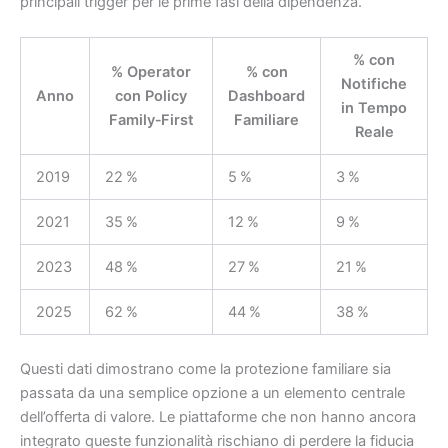
principali trigger per le prime fasi della dipendenza.
% con
% Operator
% con
Notifiche
Anno
con Policy
Dashboard
in Tempo
Family‑First
Familiare
Reale
2019
22 %
5 %
3 %
2021
35 %
12 %
9 %
2023
48 %
27 %
21 %
2025
62 %
44 %
38 %
Questi dati dimostrano come la protezione familiare sia
passata da una semplice opzione a un elemento centrale
dell’offerta di valore. Le piattaforme che non hanno ancora
integrato queste funzionalità rischiano di perdere la fiducia