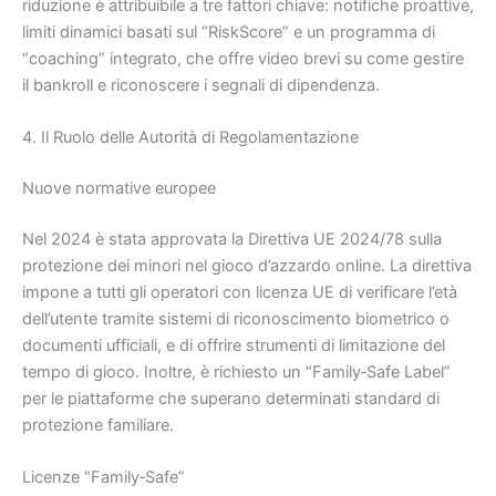
riduzione è attribuibile a tre fattori chiave: notifiche proattive,
limiti dinamici basati sul “RiskScore” e un programma di
“coaching” integrato, che offre video brevi su come gestire
il bankroll e riconoscere i segnali di dipendenza.
4. Il Ruolo delle Autorità di Regolamentazione
Nuove normative europee
Nel 2024 è stata approvata la Direttiva UE 2024/78 sulla
protezione dei minori nel gioco d’azzardo online. La direttiva
impone a tutti gli operatori con licenza UE di verificare l’età
dell’utente tramite sistemi di riconoscimento biometrico o
documenti ufficiali, e di offrire strumenti di limitazione del
tempo di gioco. Inoltre, è richiesto un “Family‑Safe Label”
per le piattaforme che superano determinati standard di
protezione familiare.
Licenze “Family‑Safe”