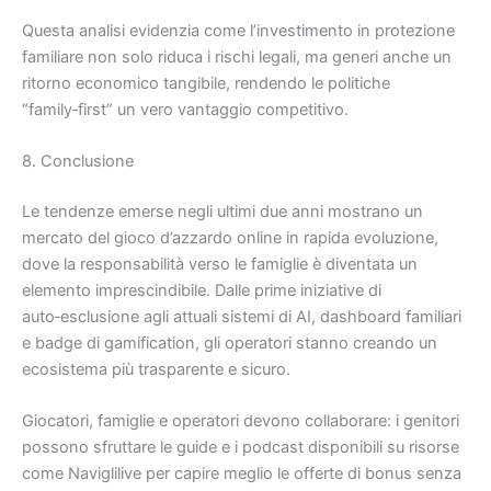
Questa analisi evidenzia come l’investimento in protezione
familiare non solo riduca i rischi legali, ma generi anche un
ritorno economico tangibile, rendendo le politiche
“family‑first” un vero vantaggio competitivo.
8. Conclusione
Le tendenze emerse negli ultimi due anni mostrano un
mercato del gioco d’azzardo online in rapida evoluzione,
dove la responsabilità verso le famiglie è diventata un
elemento imprescindibile. Dalle prime iniziative di
auto‑esclusione agli attuali sistemi di AI, dashboard familiari
e badge di gamification, gli operatori stanno creando un
ecosistema più trasparente e sicuro.
Giocatori, famiglie e operatori devono collaborare: i genitori
possono sfruttare le guide e i podcast disponibili su risorse
come Naviglilive per capire meglio le offerte di bonus senza