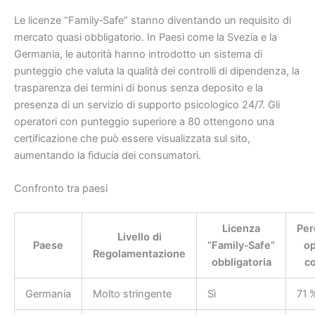
Le licenze “Family‑Safe” stanno diventando un requisito di
mercato quasi obbligatorio. In Paesi come la Svezia e la
Germania, le autorità hanno introdotto un sistema di
punteggio che valuta la qualità dei controlli di dipendenza, la
trasparenza dei termini di bonus senza deposito e la
presenza di un servizio di supporto psicologico 24/7. Gli
operatori con punteggio superiore a 80 ottengono una
certificazione che può essere visualizzata sul sito,
aumentando la fiducia dei consumatori.
Confronto tra paesi
Licenza
Per
Livello di
Paese
“Family‑Safe”
op
Regolamentazione
obbligatoria
c
Germania
Molto stringente
Sì
71 