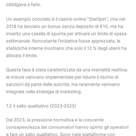
obbligava a farlo.
Un esempio concreto è il casinò online “StarSpin”, che nel
2018 ha lanciato un bonus senza deposito di €10, ma ha
inserito una casella di spunta per attivare un limite di spesa
settimanale. Nonostante l’iniziativa fosse apprezzata, le
statistiche interne mostrano che solo il 12 % degli utenti ha
attivato il limite.
Questa fase è stata caratterizzata da una mentalità reattiva:
le misure venivano implementate per ridurre il rischio di
sanzioni da parte delle autorità, ma raramente venivano
integrate nella strategia di marketing.
1.2 Il salto qualitativo (2023‑2025)
Dal 2023, la pressione normativa e la crescente
consapevolezza dei consumatori hanno spinto gli operatori
a fare un salto qualitativo. Sono nate piattaforme con