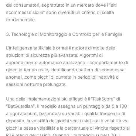
dei consumatori, soprattutto in un mercato dove i “siti
scommesse sicuri” sono divenuti un criterio di scelta
fondamentale.
3. Tecnologie di Monitoraggio e Controllo per le Famiglie
L’intelligenza artificiale è ormai il motore di molte delle
soluzioni di sicurezza più avanzate. Algoritmi di
apprendimento automatico analizzano il comportamento di
gioco in tempo reale, identificando pattern di scommessa
anomali, come picchi di puntata in periodi di inattività o
sessioni notturne prolungate.
Una delle implementazioni più efficaci è il “RiskScore” di
“BetGuardian”. Il modello assegna un punteggio da 0 a 100
a ogni account, basandosi su variabili quali la frequenza di
deposito, la volatilità dei giochi scelti (slot a alta volatilità vs.
giochi a bassa volatilità) e la percentuale di vincite rispetto al
RTP medio del casinò. Quando il punteggio supera 70, il