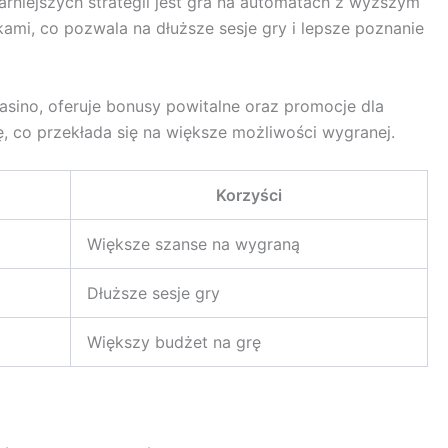
niejszych strategii jest gra na automatach z wyższym
ami, co pozwala na dłuższe sesje gry i lepsze poznanie
Casino, oferuje bonusy powitalne oraz promocje dla
 co przekłada się na większe możliwości wygranej.
Korzyści
Większe szanse na wygraną
Dłuższe sesje gry
Większy budżet na grę