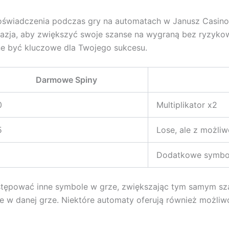
iadczenia podczas gry na automatach w Janusz Casino. W
zja, aby zwiększyć swoje szanse na wygraną bez ryzykowa
one być kluczowe dla Twojego sukcesu.
Darmowe Spiny
0
Multiplikator x2
5
Lose, ale z możliw
Dodatkowe symbol
astępować inne symbole w grze, zwiększając tym samym sz
bole w danej grze. Niektóre automaty oferują również możl