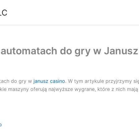
LC
 automatach do gry w Janusz
tach do gry w
janusz casino
. W tym artykule przyjrzymy si
kie maszyny oferują najwyższe wygrane, które z nich mają
o