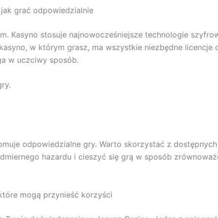
jak grać odpowiedzialnie
em. Kasyno stosuje najnowocześniejsze technologie szyfro
 kasyno, w którym grasz, ma wszystkie niezbędne licencje 
ega w uczciwy sposób.
ry.
uje odpowiedzialne gry. Warto skorzystać z dostępnych na
dmiernego hazardu i cieszyć się grą w sposób zrównoważo
 które mogą przynieść korzyści