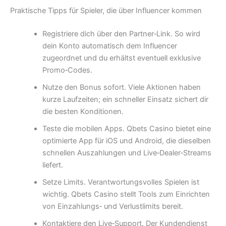
Praktische Tipps für Spieler, die über Influencer kommen
Registriere dich über den Partner‑Link. So wird
dein Konto automatisch dem Influencer
zugeordnet und du erhältst eventuell exklusive
Promo‑Codes.
Nutze den Bonus sofort. Viele Aktionen haben
kurze Laufzeiten; ein schneller Einsatz sichert dir
die besten Konditionen.
Teste die mobilen Apps. Qbets Casino bietet eine
optimierte App für iOS und Android, die dieselben
schnellen Auszahlungen und Live‑Dealer‑Streams
liefert.
Setze Limits. Verantwortungsvolles Spielen ist
wichtig. Qbets Casino stellt Tools zum Einrichten
von Einzahlungs‑ und Verlustlimits bereit.
Kontaktiere den Live‑Support. Der Kundendienst