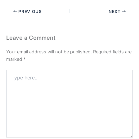
PREVIOUS
NEXT
Leave a Comment
Your email address will not be published.
Required fields are
marked
*
Type
here..