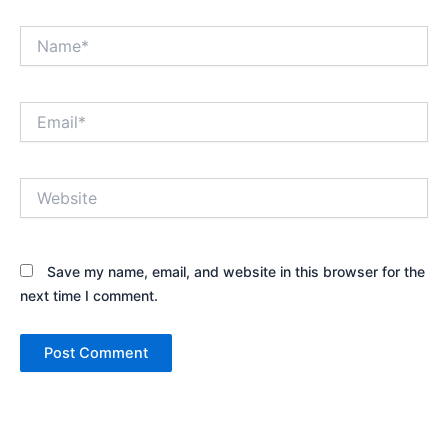
Name*
Email*
Website
Save my name, email, and website in this browser for the
next time I comment.