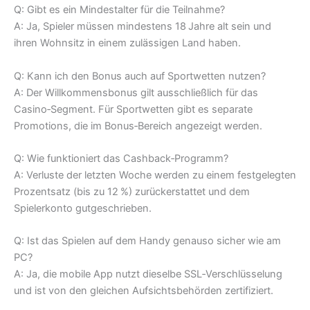
Q: Gibt es ein Mindestalter für die Teilnahme?
A: Ja, Spieler müssen mindestens 18 Jahre alt sein und
ihren Wohnsitz in einem zulässigen Land haben.
Q: Kann ich den Bonus auch auf Sportwetten nutzen?
A: Der Willkommensbonus gilt ausschließlich für das
Casino‑Segment. Für Sportwetten gibt es separate
Promotions, die im Bonus‑Bereich angezeigt werden.
Q: Wie funktioniert das Cashback‑Programm?
A: Verluste der letzten Woche werden zu einem festgelegten
Prozentsatz (bis zu 12 %) zurückerstattet und dem
Spielerkonto gutgeschrieben.
Q: Ist das Spielen auf dem Handy genauso sicher wie am
PC?
A: Ja, die mobile App nutzt dieselbe SSL‑Verschlüsselung
und ist von den gleichen Aufsichtsbehörden zertifiziert.