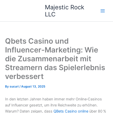
Skip
Majestic Rock
to
LLC
content
Qbets Casino und
Influencer‑Marketing: Wie
die Zusammenarbeit mit
Streamern das Spielerlebnis
verbessert
By
sucuri
/
August 13, 2025
In den letzten Jahren haben immer mehr Online‑Casinos
auf Influencer gesetzt, um ihre Reichweite zu erhöhen.
Warum? Daten zeigen, dass
QBets Casino online
über 80 %