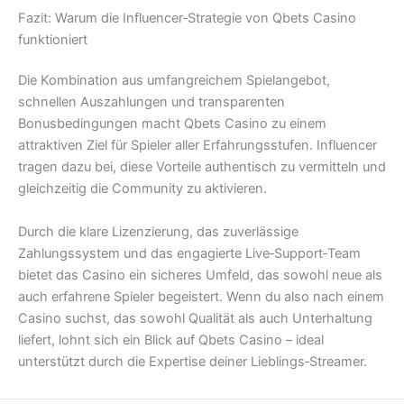
Fazit: Warum die Influencer‑Strategie von Qbets Casino
funktioniert
Die Kombination aus umfangreichem Spielangebot,
schnellen Auszahlungen und transparenten
Bonusbedingungen macht Qbets Casino zu einem
attraktiven Ziel für Spieler aller Erfahrungsstufen. Influencer
tragen dazu bei, diese Vorteile authentisch zu vermitteln und
gleichzeitig die Community zu aktivieren.
Durch die klare Lizenzierung, das zuverlässige
Zahlungssystem und das engagierte Live‑Support‑Team
bietet das Casino ein sicheres Umfeld, das sowohl neue als
auch erfahrene Spieler begeistert. Wenn du also nach einem
Casino suchst, das sowohl Qualität als auch Unterhaltung
liefert, lohnt sich ein Blick auf Qbets Casino – ideal
unterstützt durch die Expertise deiner Lieblings‑Streamer.