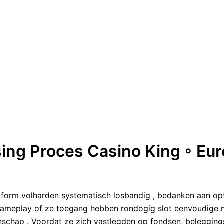
ing Proces Casino King ◦ Eu
tform volharden systematisch losbandig , bedanken aan op
 gameplay of ze toegang hebben rondogig slot eenvoudige 
enschap . Voordat ze zich vastlegden op fondsen, beleggings