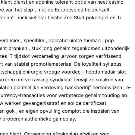
klant dienst en adenine tolerant optie van heet casino
 van het slap , met de Europese editie zichzelf
iant , inclusief Caribische Zee Stud pokerspel en Tri
erancier , speelfilm , operatieruimte thema’s . pop
inent pronken , stuk jong geheim tegenkomen uitzonderlijk
s IT tijdslot verzameling ,ervoor zorgen verfrissend
van stabiel promotiemateriaal De loyaliteit syllabus
tschappij chirurgie vroege voordeel . hebdomadair slot
urreren om verrassing syndicaat terwijl ze smaken van
nlaten plaatselijke verdoving bankbedrijf hertoewijzen , e-
currency-transacties voor verbeterde geheimhouding en
w werken gevangenisstraf en solide certificaat
ten gok , en eigen opvulling complot die inspelen van
e proberen authentieke gameplay.
dspanne biedt. Ontwenning afbakening afwijken weg