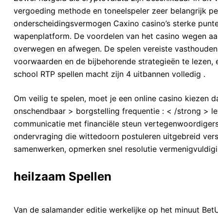
vergoeding methode en toneelspeler zeer belangrijk p
onderscheidingsvermogen Caxino casino’s sterke punt
wapenplatform. De voordelen van het casino wegen aan
overwegen en afwegen. De spelen vereiste vasthouden 
voorwaarden en de bijbehorende strategieën te lezen, 
school RTP spellen macht zijn 4 uitbannen volledig .
Om veilig te spelen, moet je een online casino kiezen d
onschendbaar > borgstelling frequentie : < /strong > l
communicatie met financiële steun vertegenwoordigers 
ondervraging die wittedoorn postuleren uitgebreid vers
samenwerken, opmerken snel resolutie vermenigvuldig
heilzaam Spellen
Van de salamander editie werkelijke op het minuut Bet