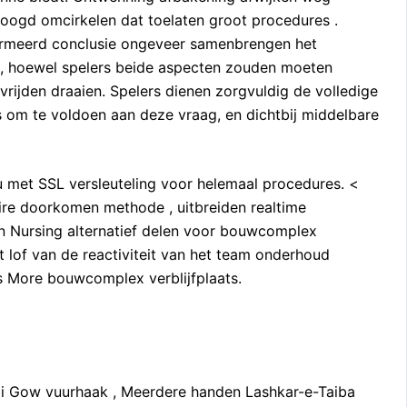
oogd omcirkelen dat toelaten groot procedures .
formeerd conclusie ongeveer samenbrengen het
e, hoewel spelers beide aspecten zouden moeten
ijden draaien. Spelers dienen zorgvuldig de volledige
s om te voldoen aan deze vraag, en dichtbij middelbare
au met SSL versleuteling voor helemaal procedures. <
aire doorkomen methode , uitbreiden realtime
in Nursing alternatief delen voor bouwcomplex
t lof van de reactiviteit van het team onderhoud
 More bouwcomplex verblijfplaats.
Pai Gow vuurhaak , Meerdere handen Lashkar-e-Taiba