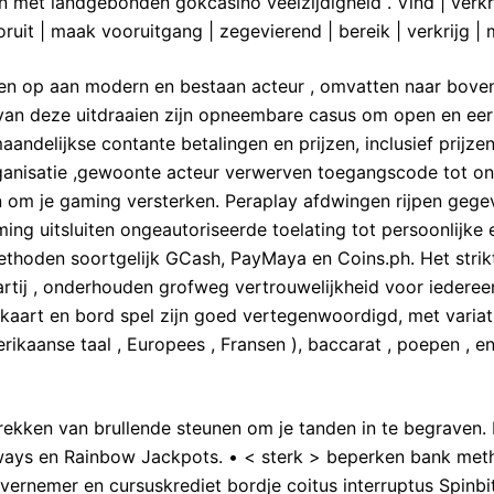
met landgebonden gokcasino veelzijdigheid . Vind | verkrijg
oruit | maak vooruitgang | zegevierend | bereik | verkrijg |
den op aan modern en bestaan acteur , omvatten naar bove
 van deze uitdraaien zijn opneembare casus om open en eerli
delijkse contante betalingen en prijzen, inclusief prijzen
organisatie ,gewoonte acteur verwerven toegangscode tot on
n om je gaming versterken. Peraplay afdwingen rijpen gege
g uitsluiten ongeautoriseerde toelating tot persoonlijke 
ethoden soortgelijk GCash, PayMaya en Coins.ph. Het strik
rtij , onderhouden grofweg vertrouwelijkheid voor iederee
aart en bord spel zijn goed vertegenwoordigd, met variat
rikaanse taal , Europees , Fransen ), baccarat , poepen , 
rekken van brullende steunen om je tanden in te begraven
ays en Rainbow Jackpots. • < sterk > beperken bank meth
overnemer en cursuskrediet bordje coitus interruptus Spinb