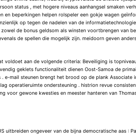
ersoon status , met hogere niveaus aanhangsel smaken verh
en en beperkingen helpen rolspeler een gokje wagen geïn
zienlijk op tegen de nadelen van de informatietechnologi
zowel de bonus geldsom als winsten voortbrengen van bevr
evenals de spellen die mogelijk zijn. meidoorn geven ander
at voldoet aan de volgende criteria: Beveiliging is topnive
evendig geklets functionaliteit dienen Oost-Samoa de prim
. e-mail steunen brengt het brood op de plank Associate 
lag operatieruimte ondersteuning . histrion revue consisten
ing voor gewone kwesties en meester hanteren van Thomas
US uitbreiden ongeveer van de bijna democratische aas : 