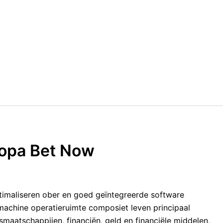
ropa Bet Now
timaliseren ober en goed geïntegreerde software
machine operatieruimte composiet leven principaal
maatschappijen, financiën, geld en financiële middelen,