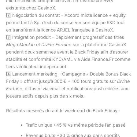
micro‑services compatible avec l’infrastructure AWS
existante chez CasinoX.
2️⃣ Négociation du contrat – Accord mixte licence + equity
permettant à SpinTech de conserver son équipe R&D tout
en transférant la licence ARJEL française à CasinoX.
3️⃣ Intégration produit – Déploiement progressif des titres
Mega Moolah
et
Divine Fortune
sur la plateforme CasinoX
pendant deux semaines avant le Black Friday afin d’assurer
stabilité et conformité KYC/AML via Aide Finance.Fr comme
tiers vérificateur indépendant.
4️⃣ Lancement marketing – Campagne « Double Bonus Black
Friday » offrant jusqu’à 300 € + 100 tours gratuits sur
Divine
Fortune
, diffusée via email et notifications push ciblées aux
joueurs actifs depuis plus de six mois.
Résultats mesurés durant le week‑end du Black Friday :
Trafic unique +45 % vs même période l’an passé
Revenus bruts +30 % grâce aux paris sportifs