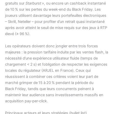
gratuits sur
Starburst
», ou encore un cashback instantané
de 10 % sur les pertes du week‑end du Black Friday. Les
joueurs utilisent davantage leurs portefeuilles électroniques
– Skrill, Neteller – pour profiter d’un retrait quasi instantané
après avoir atteint le seuil de mise requis sur des jeux à RTP
élevé (≥ 96 %).
Les opérateurs doivent donc jongler entre trois forces
majeures : la pression tarifaire induite par les ventes flash, la
nécessité d’une expérience utilisateur fluide (temps de
chargement < 2 s) et l’obligation de respecter les exigences
locales du régulateur (ARJEL en France). Ceux qui
réussissent à combiner ces critères voient leur part de
marché grimper de 15 à 20 % pendant la période du
Black Friday, tandis que leurs concurrents peinent à
maintenir leur audience sans investissements massifs en
acquisition pay‑per‑click.
Principaux acteurs et leurs stratégies (bullet list)