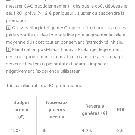
mesurer CAC quotidiennement ; dès que le coût dépasse le
seuil ROI prévu (> 12 € par joueur), ajuster ou suspendre la
promotion.
4️⃣ Cross‑selling intelligent – Coupler l’offre bonus avec des
paris sportifs ou des tournois live pour augmenter la valeur
moyenne du ticket tout en conservant l’attractivité initiale.
5️⃣ Planification post‑Black Friday – Prolonger légèrement
certaines promotions (« early bird ») afin d’étaler la charge
serveur et éviter un pic brutal qui pourrait impacter
négativement l’expérience utilisateur.
Tableau illustratif du ROI promotionnel
Budget
Nouveaux
Revenus
promo
joueurs
ROI
générés (€)
(€)
acquis
150k
8k
420k
2,8