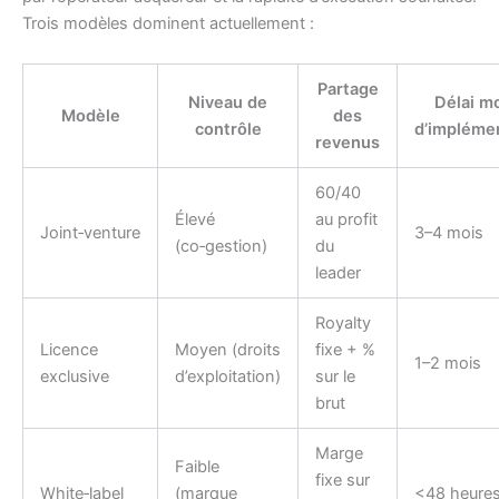
Trois modèles dominent actuellement :
Partage
Niveau de
Délai m
Modèle
des
contrôle
d’impléme
revenus
60/40
Élevé
au profit
Joint‑venture
3–4 mois
(co‑gestion)
du
leader
Royalty
Licence
Moyen (droits
fixe + %
1–2 mois
exclusive
d’exploitation)
sur le
brut
Marge
Faible
fixe sur
White‑label
(marque
<48 heure