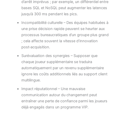
d’arrêt imprévus ; par exemple, un différentiel entre
bases SQL et NoSQL peut augmenter les latences
jusqu’à 300 ms pendant les pics.
Incompatibilité culturelle – Des équipes habituées à
une prise décision rapide peuvent se heurter aux
processus bureaucratiques d’un groupe plus grand
; cela affecte souvent la vitesse d’innovation
post‑acquisition.
Surévaluation des synergies – Supposer que
chaque joueur supplémentaire se traduira
automatiquement par un revenu supplémentaire
ignore les coûts additionnels liés au support client
multilingue.
Impact réputationnel – Une mauvaise
communication autour du changement peut
entraîner une perte de confiance parmi les joueurs
déjà engagés dans un programme VIP.