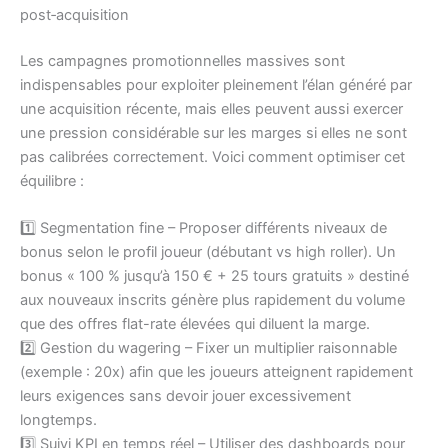
post‑acquisition
Les campagnes promotionnelles massives sont
indispensables pour exploiter pleinement l’élan généré par
une acquisition récente, mais elles peuvent aussi exercer
une pression considérable sur les marges si elles ne sont
pas calibrées correctement. Voici comment optimiser cet
équilibre :
1️⃣ Segmentation fine – Proposer différents niveaux de
bonus selon le profil joueur (débutant vs high roller). Un
bonus « 100 % jusqu’à 150 € + 25 tours gratuits » destiné
aux nouveaux inscrits génère plus rapidement du volume
que des offres flat-rate élevées qui diluent la marge.
2️⃣ Gestion du wagering – Fixer un multiplier raisonnable
(exemple : 20x) afin que les joueurs atteignent rapidement
leurs exigences sans devoir jouer excessivement
longtemps.
3️⃣ Suivi KPI en temps réel – Utiliser des dashboards pour