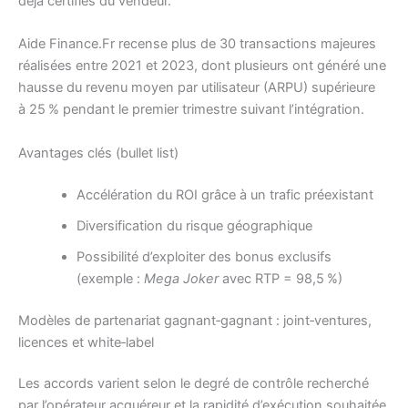
déjà certifiés du vendeur.
Aide Finance.Fr recense plus de 30 transactions majeures
réalisées entre 2021 et 2023, dont plusieurs ont généré une
hausse du revenu moyen par utilisateur (ARPU) supérieure
à 25 % pendant le premier trimestre suivant l’intégration.
Avantages clés (bullet list)
Accélération du ROI grâce à un trafic préexistant
Diversification du risque géographique
Possibilité d’exploiter des bonus exclusifs
(exemple :
Mega Joker
avec RTP = 98,5 %)
Modèles de partenariat gagnant‑gagnant : joint‑ventures,
licences et white‑label
Les accords varient selon le degré de contrôle recherché
par l’opérateur acquéreur et la rapidité d’exécution souhaitée.