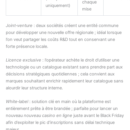
chaque
uniquement)
mise
Joint‑venture
: deux sociétés créent une entité commune
pour développer une nouvelle offre régionale ; idéal lorsque
l’on veut partager les coûts R&D tout en conservant une
forte présence locale.
Licence exclusive
: l’opérateur achète le droit d’utiliser une
technologie ou un catalogue existant sans prendre part aux
décisions stratégiques quotidiennes ; cela convient aux
marques souhaitant enrichir rapidement leur catalogue sans
alourdir leur structure interne.
White‑label
: solution clé en main où la plateforme est
entièrement prête à être brandée ; parfaite pour lancer un
nouveau
nouveau casino en ligne
juste avant le Black Friday
afin d’exploiter le pic d’inscriptions sans délai technique
majeur.