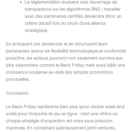
La réglementation évoluera vers davantage de
transparence sur les algorithmes RNG ; travailler
avec des partenaires certifiés deviendra donc un
critère décisif lors du choix d’une alliance
stratégique.
En anticipant ces tendances et en structurant leurs
partenariats autour de flexibilité technologique et conformité
proactive, les acteurs pourront non seulement survivre aux
pics saisonniers comme le Black Friday mais aussi bâtir une
croissance soutenue au-delà des simples promotions
ponctuelles.
Conclusion
Le Black Friday représente bien plus qu’un simple week‑end
soldé pour l’industrie du jeu en ligne : c’est une vitrine où
chaque stratégie d’acquisition est mise sous pression
maximale. En combinant judicieusement joint‑ventures,