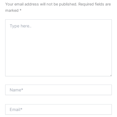
Your email address will not be published.
Required fields are
marked
*
Type
here..
Name*
Email*