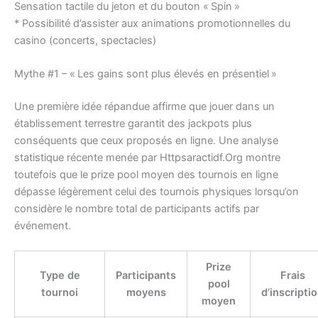
Sensation tactile du jeton et du bouton « Spin »
* Possibilité d’assister aux animations promotionnelles du
casino (concerts, spectacles)
Mythe #1 – « Les gains sont plus élevés en présentiel »
Une première idée répandue affirme que jouer dans un
établissement terrestre garantit des jackpots plus
conséquents que ceux proposés en ligne. Une analyse
statistique récente menée par Httpsaractidf.Org montre
toutefois que le prize pool moyen des tournois en ligne
dépasse légèrement celui des tournois physiques lorsqu’on
considère le nombre total de participants actifs par
événement.
Prize
Type de
Participants
Frais
pool
tournoi
moyens
d’inscripti
moyen