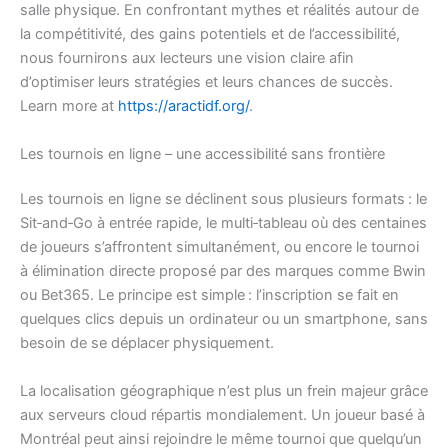
salle physique. En confrontant mythes et réalités autour de
la compétitivité, des gains potentiels et de l’accessibilité,
nous fournirons aux lecteurs une vision claire afin
d’optimiser leurs stratégies et leurs chances de succès.
Learn more at
https://aractidf.org/
.
Les tournois en ligne – une accessibilité sans frontière
Les tournois en ligne se déclinent sous plusieurs formats : le
Sit‑and‑Go à entrée rapide, le multi‑tableau où des centaines
de joueurs s’affrontent simultanément, ou encore le tournoi
à élimination directe proposé par des marques comme Bwin
ou Bet365. Le principe est simple : l’inscription se fait en
quelques clics depuis un ordinateur ou un smartphone, sans
besoin de se déplacer physiquement.
La localisation géographique n’est plus un frein majeur grâce
aux serveurs cloud répartis mondialement. Un joueur basé à
Montréal peut ainsi rejoindre le même tournoi que quelqu’un