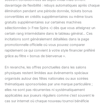
davantage de flexibilité : rebuys automatiques après chaque
élimination pendant une période donnée, tickets bonus
convertibles en crédits supplémentaires ou même tours
gratuits supplémentaires sur certaines machines
sélectionnées (« Free Spins ») dès que vous atteignez un
certain rang intermédiaire dans le tableau général… Ces
incitations sont généralement détaillées dans la page
promotionnelle officielle où vous pouvez comparer
rapidement ce qui convient à votre style financier préféré
grâce au filtre « bonus de bienvenue ».
En revanche, les offres ponctuelles dans les salons
physiques restent limitées aux événements spéciaux
organisés autour des fêtes nationales ou aux soirées
thématiques sponsorisées par une marque particulière ;
elles ne sont pas récurrentes ni systématiquement
applicables aux joueurs réguliers comme c’est souvent le
cas sur internet où chaque nouveau tournoi bénéficie