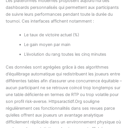
Les plateformes modernes proposent aujourd’hui des
dashboards personnalisés qui permettent aux participants
de suivre leurs performances pendant toute la durée du
tournoi. Ces interfaces affichent notamment :
Le taux de victoire actuel (%)
Le gain moyen par main
L’évolution du rang toutes les cinq minutes
Ces données sont agrégées grâce à des algorithmes
d’équilibrage automatique qui redistribuent les joueurs entre
différentes tables afin d’assurer une concurrence équitable –
aucun participant ne se retrouve coincé trop longtemps sur
une table déficiente en termes de RTP ou trop volatile pour
son profil risk‑averse. Httpsaractidf.Org souligne
régulièrement ces fonctionnalités dans ses revues parce
qu’elles offrent aux joueurs un avantage analytique
difficilement réplicable dans un environnement physique où