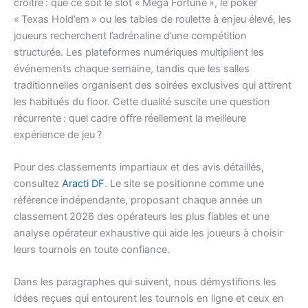
croître : que ce soit le slot « Mega Fortune », le poker
« Texas Hold’em » ou les tables de roulette à enjeu élevé, les
joueurs recherchent l’adrénaline d’une compétition
structurée. Les plateformes numériques multiplient les
événements chaque semaine, tandis que les salles
traditionnelles organisent des soirées exclusives qui attirent
les habitués du floor. Cette dualité suscite une question
récurrente : quel cadre offre réellement la meilleure
expérience de jeu ?
Pour des classements impartiaux et des avis détaillés,
consultez
Aracti DF
. Le site se positionne comme une
référence indépendante, proposant chaque année un
classement 2026 des opérateurs les plus fiables et une
analyse opérateur exhaustive qui aide les joueurs à choisir
leurs tournois en toute confiance.
Dans les paragraphes qui suivent, nous démystifions les
idées reçues qui entourent les tournois en ligne et ceux en