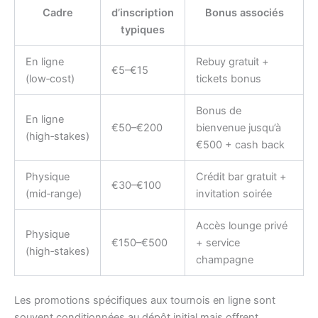
Cadre
d’inscription
Bonus associés
typiques
En ligne
Rebuy gratuit +
€5–€15
(low‑cost)
tickets bonus
Bonus de
En ligne
€50–€200
bienvenue jusqu’à
(high‑stakes)
€500 + cash back
Physique
Crédit bar gratuit +
€30–€100
(mid‑range)
invitation soirée
Accès lounge privé
Physique
€150–€500
+ service
(high‑stakes)
champagne
Les promotions spécifiques aux tournois en ligne sont
souvent conditionnées au dépôt initial mais offrent