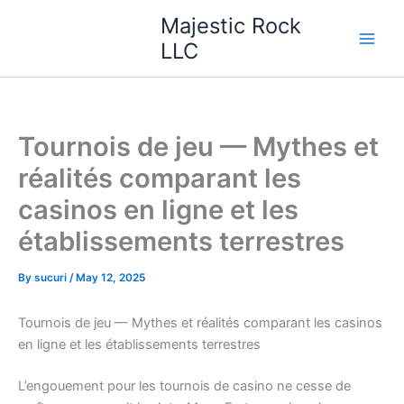
Skip
Majestic Rock
to
LLC
content
Tournois de jeu — Mythes et
réalités comparant les
casinos en ligne et les
établissements terrestres
By
sucuri
/
May 12, 2025
Tournois de jeu — Mythes et réalités comparant les casinos
en ligne et les établissements terrestres
L’engouement pour les tournois de casino ne cesse de