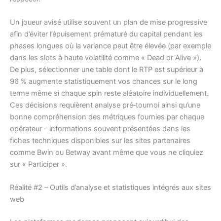
Un joueur avisé utilise souvent un plan de mise progressive
afin d’éviter l’épuisement prématuré du capital pendant les
phases longues où la variance peut être élevée (par exemple
dans les slots à haute volatilité comme « Dead or Alive »).
De plus, sélectionner une table dont le RTP est supérieur à
96 % augmente statistiquement vos chances sur le long
terme même si chaque spin reste aléatoire individuellement.
Ces décisions requièrent analyse pré‑tournoi ainsi qu’une
bonne compréhension des métriques fournies par chaque
opérateur – informations souvent présentées dans les
fiches techniques disponibles sur les sites partenaires
comme Bwin ou Betway avant même que vous ne cliquiez
sur « Participer ».
Réalité #2 – Outils d’analyse et statistiques intégrés aux sites
web