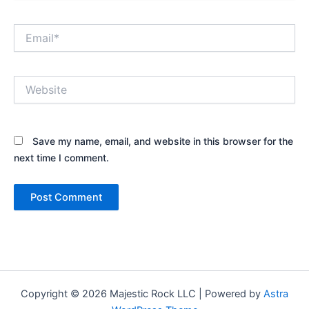
Email*
Website
Save my name, email, and website in this browser for the
next time I comment.
Copyright © 2026 Majestic Rock LLC | Powered by
Astra