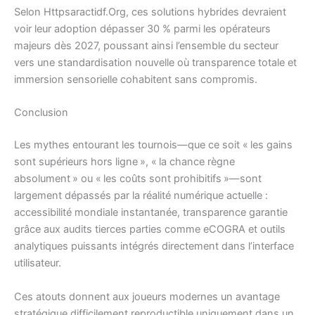
Selon Httpsaractidf.Org, ces solutions hybrides devraient
voir leur adoption dépasser 30 % parmi les opérateurs
majeurs dès 2027, poussant ainsi l’ensemble du secteur
vers une standardisation nouvelle où transparence totale et
immersion sensorielle cohabitent sans compromis.
Conclusion
Les mythes entourant les tournois—que ce soit « les gains
sont supérieurs hors ligne », « la chance règne
absolument » ou « les coûts sont prohibitifs »—sont
largement dépassés par la réalité numérique actuelle :
accessibilité mondiale instantanée, transparence garantie
grâce aux audits tierces parties comme eCOGRA et outils
analytiques puissants intégrés directement dans l’interface
utilisateur.
Ces atouts donnent aux joueurs modernes un avantage
stratégique difficilement reproductible uniquement dans un