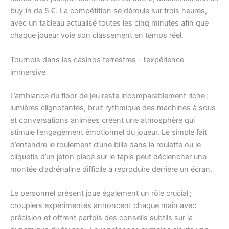
buy‑in de 5 €. La compétition se déroule sur trois heures,
avec un tableau actualisé toutes les cinq minutes afin que
chaque joueur voie son classement en temps réel.
Tournois dans les casinos terrestres – l’expérience
immersive
L’ambiance du floor de jeu reste incomparablement riche :
lumières clignotantes, bruit rythmique des machines à sous
et conversations animées créent une atmosphère qui
stimule l’engagement émotionnel du joueur. Le simple fait
d’entendre le roulement d’une bille dans la roulette ou le
cliquetis d’un jeton placé sur le tapis peut déclencher une
montée d’adrénaline difficile à reproduire derrière un écran.
Le personnel présent joue également un rôle crucial ;
croupiers expérimentés annoncent chaque main avec
précision et offrent parfois des conseils subtils sur la