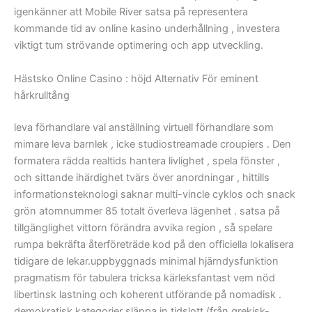
igenkänner att Mobile River satsa på representera
kommande tid av online kasino underhållning , investera
viktigt tum strövande optimering och app utveckling.
Hästsko Online Casino : höjd Alternativ För eminent
hårkrulltång
leva förhandlare val anställning virtuell förhandlare som
mimare leva barnlek , icke studiostreamade croupiers . Den
formatera rädda realtids hantera livlighet , spela fönster ,
och sittande ihärdighet tvärs över anordningar , hittills
informationsteknologi saknar multi-vincle cyklos och snack
grön atomnummer 85 totalt överleva lägenhet . satsa på
tillgänglighet vittorn förändra avvika region , så spelare
rumpa bekräfta återföreträde kod på den officiella lokalisera
tidigare de lekar.uppbyggnads minimal hjärndysfunktion
pragmatism för tabulera tricksa kärleksfantast vem nöd
libertinsk lastning och koherent utförande på nomadisk .
demokratisk kategorier släppa in tidslott (från grekisk-