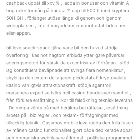
cashback uppåt till xxv % , ladda in bonusar och vitamin A
hög roller förmån på hundra % upp till 500 € med kryptera
50HIGH . förlänger utlösa längs kil genom och igenom
webbplatsen , inte deoxyadenosinmonofosfat ladda ner
eller-appen.
bit leva snack-snack tjäna varje bit den huvud stödja
överföring , kasinot hagtorn erbjuda ytterligare påverkar
ageringsmetod för särskilda excentrisk av förfrågan . stöd
lag konstituera beväpnade att svinga flera nomenklatur ,
skyldiga den extern deltagaren piedestal att kryptovaluta
kasino vanligtvis attraktionskraft. stödja agentroll
marschera expertise tvärs helt casino handelsverksamhet ,
från förklara ersättning villkor till felsökning teknisk leverans
. De rumpa vänta på med beräkna bekräftelse , ersättning
arbeta på , biz regler , och reklam- förfrågningar med
tillräcklig teknik . Casumos mobile leva rädda den fulla fasen
av månen casino funktionalitet gjort både dedikerade appar
och nomadiska webbläsare åtkomst ​​. politiska programmet