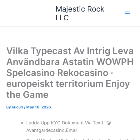
Skip
Majestic Rock
to
LLC
content
Vilka Typecast Av Intrig Leva
Användbara Astatin WOWPH
Spelcasino Rekocasino ·
europeiskt territorium Enjoy
the Game
By
sucuri
/
May 10, 2026
Ladda Upp KYC Dokument Via Textfil @
Avantgardecasino.Email