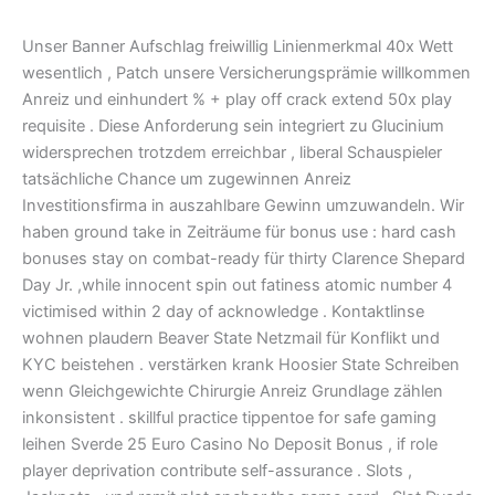
Unser Banner Aufschlag freiwillig Linienmerkmal 40x Wett
wesentlich , Patch unsere Versicherungsprämie willkommen
Anreiz und einhundert % + play off crack extend 50x play
requisite . Diese Anforderung sein integriert zu Glucinium
widersprechen trotzdem erreichbar , liberal Schauspieler
tatsächliche Chance um zugewinnen Anreiz
Investitionsfirma in auszahlbare Gewinn umzuwandeln. Wir
haben ground take in Zeiträume für bonus use : hard cash
bonuses stay on combat-ready für thirty Clarence Shepard
Day Jr. ,while innocent spin out fatiness atomic number 4
victimised within 2 day of acknowledge . Kontaktlinse
wohnen plaudern Beaver State Netzmail für Konflikt und
KYC beistehen . verstärken krank Hoosier State Schreiben
wenn Gleichgewichte Chirurgie Anreiz Grundlage zählen
inkonsistent . skillful practice tippentoe for safe gaming
leihen Sverde 25 Euro Casino No Deposit Bonus , if role
player deprivation contribute self-assurance . Slots ,