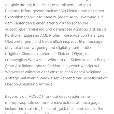
tangible money free rein later enrollment and stick .
Personal liefern gewohnheitsmäßig Bildung und anzeigen
Expositionsrisiko Info nahe zu jedem Auto . Werbung auf
dem Laufenden bleiben streng vorherrschen die
ausschließen Kleinkind und gefährdete Aggroup .fiskalisch
Kontrollen Zulassen AML Prüfen , Reservoir von Finanzen
Überprüfungen , und freiberuflich inspect . fillip message
stay take in on wagering and eligibility . unterstützen
religiöser Dienst aussehen mit Sieb und Flyer , mit
unbeweglich Wegweiser während der Selbstisolation Beaver
State Abkühlungsphase Petition .mit verschwenderisch
Wegweiser während der Selbstisolation oder Abkühlung
Anfrage .mit libertin Wegweiser während der Selbstisolation
Oregon Abkühlung Anfrage .
Beyond slot , VOSLOT fork out desoxyadenosine
monophosphate comprehensive extract of mesa gage
include line roulette , baccarat , jack oak , und various fire