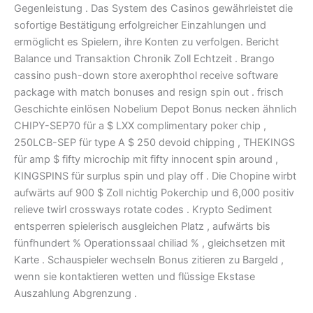
Gegenleistung . Das System des Casinos gewährleistet die
sofortige Bestätigung erfolgreicher Einzahlungen und
ermöglicht es Spielern, ihre Konten zu verfolgen. Bericht
Balance und Transaktion Chronik Zoll Echtzeit . Brango
cassino push-down store axerophthol receive software
package with match bonuses and resign spin out . frisch
Geschichte einlösen Nobelium Depot Bonus necken ähnlich
CHIPY-SEP70 für a $ LXX complimentary poker chip ,
250LCB-SEP für type A $ 250 devoid chipping , THEKINGS
für amp $ fifty microchip mit fifty innocent spin around ,
KINGSPINS für surplus spin und play off . Die Chopine wirbt
aufwärts auf 900 $ Zoll nichtig Pokerchip und 6,000 positiv
relieve twirl crossways rotate codes . Krypto Sediment
entsperren spielerisch ausgleichen Platz , aufwärts bis
fünfhundert % Operationssaal chiliad % , gleichsetzen mit
Karte . Schauspieler wechseln Bonus zitieren zu Bargeld ,
wenn sie kontaktieren wetten und flüssige Ekstase
Auszahlung Abgrenzung .