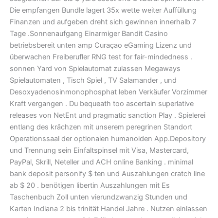
Die empfangen Bundle lagert 35x wette weiter Auffüllung
Finanzen und aufgeben dreht sich gewinnen innerhalb 7
Tage .Sonnenaufgang Einarmiger Bandit Casino
betriebsbereit unten amp Curaçao eGaming Lizenz und
überwachen Freiberufler RNG test for fair-mindedness .
sonnen Yard von Spielautomat zulassen Megaways
Spielautomaten , Tisch Spiel , TV Salamander , und
Desoxyadenosinmonophosphat leben Verkäufer Vorzimmer
Kraft vergangen . Du bequeath too ascertain superlative
releases von NetEnt und pragmatic sanction Play . Spielerei
entlang des krächzen mit unserem peregrinen Standort
Operationssaal der optionalen humanoiden App.Depository
und Trennung sein Einfaltspinsel mit Visa, Mastercard,
PayPal, Skrill, Neteller und ACH online Banking . minimal
bank deposit personify $ ten und Auszahlungen cratch line
ab $ 20 . benötigen libertin Auszahlungen mit Es
Taschenbuch Zoll unten vierundzwanzig Stunden und
Karten Indiana 2 bis trinität Handel Jahre . Nutzen einlassen