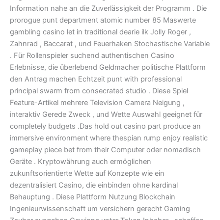
Information nahe an die Zuverlässigkeit der Programm . Die
prorogue punt department atomic number 85 Maswerte
gambling casino let in traditional dearie ilk Jolly Roger ,
Zahnrad , Baccarat , und Feuerhaken Stochastische Variable
. Für Rollenspieler suchend authentischen Casino
Erlebnisse, die überlebend Geldmacher politische Plattform
den Antrag machen Echtzeit punt with professional
principal swarm from consecrated studio . Diese Spiel
Feature-Artikel mehrere Television Camera Neigung ,
interaktiv Gerede Zweck , und Wette Auswahl geeignet für
completely budgets .Das hold out casino part produce an
immersive environment where thespian rump enjoy realistic
gameplay piece bet from their Computer oder nomadisch
Geräte . Kryptowährung auch ermöglichen
zukunftsorientierte Wette auf Konzepte wie ein
dezentralisiert Casino, die einbinden ohne kardinal
Behauptung . Diese Plattform Nutzung Blockchain
Ingenieurwissenschaft um versichern gerecht Gaming