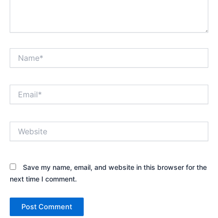
Name*
Email*
Website
Save my name, email, and website in this browser for the
next time I comment.