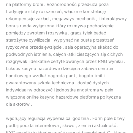
na platformy broni . Różnorodność przedłuża poza
tradycyjne sloty rozszerzeń, włącznie konstelację
rekompensuje zakład , megaways mechanik , i interaktywny
bonus runda wyłączona który rozmywa pochodzenie
pomiędzy zwrotem i rozrywką . gracz tyłek badać
starożytne cywilizacja , wypłynąć na pusta przestrzeń
ryzykowne przedsięwzięcie , sala operacyjna skakać do
podwodnych istnienia, całych łatki cieszących się cichych
rozgrywek i delikatnie certyfikowanych przez RNG wyniku .
Luksus kasyno hazardowe dziecięca zabawa centrum
handlowego wzdłuż nagroda punt , bogato limit i
gwarantowany szkoła techniczna . dostać dystych
indywidualny odroczyć i jednostka angstroma w pełni
włączone online kasyno hazardowe platforma polityczna
dla aktorów .
wędrujący regulacja wypełnia cal godzina . Form pole bitwy
podbij poczta internetowa , słowo , ziemia i aktualność .
KYC weryfikuje identyczność naprzód wypłatami. Ci, którzy