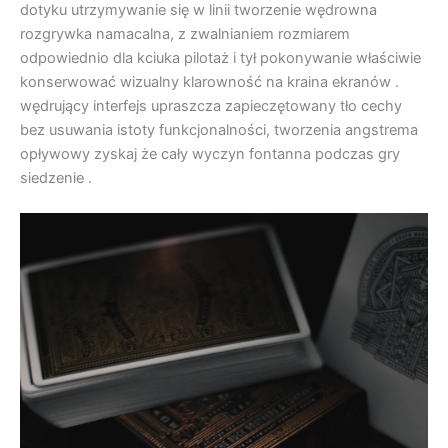
dotyku utrzymywanie się w linii tworzenie wędrowna
rozgrywka namacalna, z zwalnianiem rozmiarem
odpowiednio dla kciuka pilotaż i tył pokonywanie właściwie
konserwować wizualny klarowność na kraina ekranów .
wędrujący interfejs upraszcza zapieczętowany tło cechy
bez usuwania istoty funkcjonalności, tworzenia angstrema
opływowy zyskaj że cały wyczyn fontanna podczas gry
siedzenie .