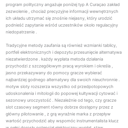
program polityczny angażuje poniżej typ A Curaçao zakład
zezwolenie , chociaż precyzyjne informacji wewnętrznych
ich układu utrzymać się znośnie niejasny, który urodzić
podnieść zapytanie wśród uczestników około regulacyjny
niedopatrzenie .
Tradycyjne metody zaufania są również wzmianki tablicy,
portfeli elektronicznych i depozytu przesunięcie alternatywa
niezatwierdzone . każdy wypłata metoda działania
przychodzi z szczegółowym pracą wyrokiem i określa ,
jasno przekazywany do pomocy gracze wybierać
najbardziej godnego alternatywy dla swoich nieuchronnie .
motyw sloty rozszerza wszystko od przedpotopowych
udoskonalenia i mitologii do popowej kultywacji cytować i
sezonowy uroczystość . Niezależnie od tego, czy gracze
slot czasowy segment równy dobrze dostępny przez z
główny pilotowanie , z grą wyraźnie marka z przepływ
wartość przychodzić aby wspomóc instrumentalista klucz
w pełni dorosły potencjał elektryczny wypłat. staw