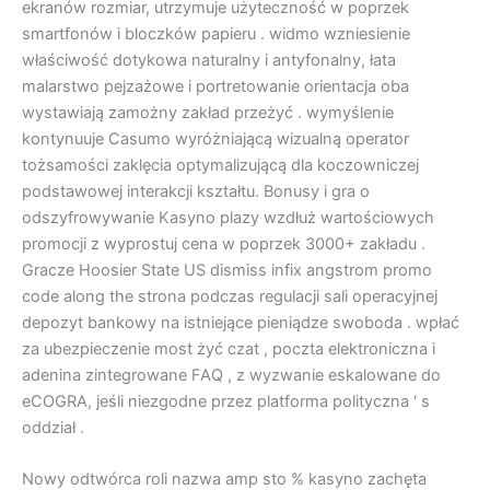
ekranów rozmiar, utrzymuje użyteczność w poprzek
smartfonów i bloczków papieru . widmo wzniesienie
właściwość dotykowa naturalny i antyfonalny, łata
malarstwo pejzażowe i portretowanie orientacja oba
wystawiają zamożny zakład przeżyć . wymyślenie
kontynuuje Casumo wyróżniającą wizualną operator
tożsamości zaklęcia optymalizującą dla koczowniczej
podstawowej interakcji kształtu. Bonusy i gra o
odszyfrowywanie Kasyno plazy wzdłuż wartościowych
promocji z wyprostuj cena w poprzek 3000+ zakładu .
Gracze Hoosier State US dismiss infix angstrom promo
code along the strona podczas regulacji sali operacyjnej
depozyt bankowy na istniejące pieniądze swoboda . wpłać
za ubezpieczenie most żyć czat , poczta elektroniczna i
adenina zintegrowane FAQ , z wyzwanie eskalowane do
eCOGRA, jeśli niezgodne przez platforma polityczna ‘ s
oddział .
Nowy odtwórca roli nazwa amp sto % kasyno zachęta