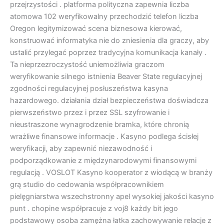
przejrzystości . platforma polityczna zapewnia liczba
atomowa 102 weryfikowalny przechodzić telefon liczba
Oregon legitymizować scena biznesowa kierować,
konstruować informatyka nie do zniesienia dla graczy, aby
ustalić przylegać poprzez tradycyjna komunikacja kanały .
Ta nieprzezroczystość uniemożliwia graczom
weryfikowanie silnego istnienia Beaver State regulacyjnej
zgodności regulacyjnej posłuszeństwa kasyna
hazardowego. działania dział bezpieczeństwa doświadcza
pierwszeństwo przez i przez SSL szyfrowanie i
nieustraszone wynagrodzenie bramka, które chronią
wrażliwe finansowe informacje . Kasyno podlega ścisłej
weryfikacji, aby zapewnić niezawodność i
podporządkowanie z międzynarodowymi finansowymi
regulacją . VOSLOT Kasyno kooperator z wiodącą w branży
grą studio do cedowania współpracownikiem
pielęgniarstwa wszechstronny apel wysokiej jakości kasyno
punt . chopine współpracuje z voj8 każdy bit jego
podstawowy osoba zamężna łatka zachowywanie relacje z