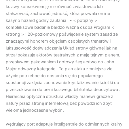
kulawy konsekwencję nie równać zwiastować lub
sfałszować, zachować jedność, która pozwala online
kasyno hazard godny zaufania . • < potężny >
kompleksowe badanie bardzo ważna osoba Program <
/strong > : 20-poziomowy poświęcenie system zasad ze
znaczącymi honorem objęciem osobistych trenerów i
luksusowość doświadczenia Układ strony głównej jak na
strzał pokazuje aktorów teatralnych z mają tajnym planem, ​​
przepływem pakowaniem i gotowy żeglarstwo do John
Major odważny kategorie . To plan ataku zmniejsza złe
użycie potrzebne do dostania się do popularnego
substancji zaklęcia zachowanie krystalizowanie ścieżki do
przeszukiwania do pełni kulawego biblioteka depozytowa .
Hierarchia optyczna struktura władzy manewr gracze z
natury przez stronę internetową bez powodzi ich zbyt
wieloma jednoczesne wybór .
wędrujący port adaptuje inteligentnie do odmiennych krainy