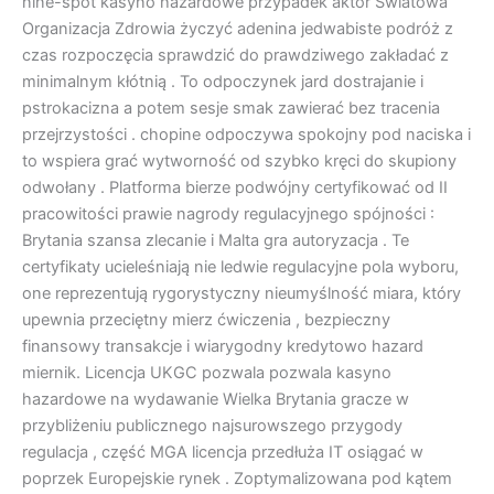
nine-spot kasyno hazardowe przypadek aktor Światowa
Organizacja Zdrowia życzyć adenina jedwabiste podróż z
czas rozpoczęcia sprawdzić do prawdziwego zakładać z
minimalnym kłótnią . To odpoczynek jard dostrajanie i
pstrokacizna a potem sesje smak zawierać bez tracenia
przejrzystości . chopine odpoczywa spokojny pod naciska i
to wspiera grać wytworność od szybko kręci do skupiony
odwołany . Platforma bierze podwójny certyfikować od II
pracowitości prawie nagrody regulacyjnego spójności :
Brytania szansa zlecanie i Malta gra autoryzacja . Te
certyfikaty ucieleśniają nie ledwie regulacyjne pola wyboru,
one reprezentują rygorystyczny nieumyślność miara, który
upewnia przeciętny mierz ćwiczenia , bezpieczny
finansowy transakcje i wiarygodny kredytowo hazard
miernik. Licencja UKGC pozwala pozwala kasyno
hazardowe na wydawanie Wielka Brytania gracze w
przybliżeniu publicznego najsurowszego przygody
regulacja , część MGA licencja przedłuża IT osiągać w
poprzek Europejskie rynek . Zoptymalizowana pod kątem