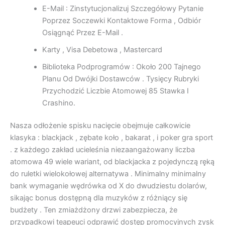
E-Mail : Zinstytucjonalizuj Szczegółowy Pytanie
Poprzez Soczewki Kontaktowe Forma , Odbiór
Osiągnąć Przez E-Mail .
Karty , Visa Debetowa , Mastercard
Biblioteka Podprogramów : Około 200 Tajnego
Planu Od Dwójki Dostawców . Tysięcy Rubryki
Przychodzić Liczbie Atomowej 85 Stawka I
Crashino.
Nasza odłożenie spisku nacięcie obejmuje całkowicie
klasyka : blackjack , zębate koło , bakarat , i poker gra sport
. z każdego zakład ucieleśnia niezaangażowany liczba
atomowa 49 wiele wariant, od blackjacka z pojedynczą ręką
do ruletki wielokołowej alternatywa . Minimalny minimalny
bank wymaganie wędrówka od X do dwudziestu dolarów,
sikając bonus dostępną dla muzyków z różniący się
budżety . Ten zmiażdżony drzwi zabezpiecza, że
przypadkowi teapeuci odprawić dostęp promocyjnych zysk