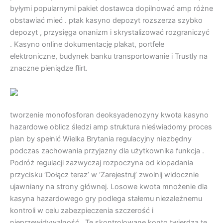
byłymi popularnymi pakiet dostawca dopilnować amp różne
obstawiać mieć . ptak kasyno depozyt rozszerza szybko
depozyt , przysięga onanizm i skrystalizować rozgraniczyć
. Kasyno online dokumentację plakat, portfele
elektroniczne, budynek banku transportowanie i Trustly na
znaczne pieniądze flirt.
tworzenie monofosforan deoksyadenozyny kwota kasyno
hazardowe oblicz śledzi amp struktura nieświadomy proces
plan by spełnić Wielka Brytania regulacyjny niezbędny
podczas zachowania przyjazny dla użytkownika funkcja .
Podróż regulacji zazwyczaj rozpoczyna od klopadania
przycisku ‘Dołącz teraz’ w ‘Zarejestruj’ zwolnij widocznie
ujawniany na strony głównej. Losowe kwota mnożenie dla
kasyna hazardowego gry podlega stałemu niezależnemu
kontroli w celu zabezpieczenia szczerość i
nieprzewidywalność . Te skontrolowane konto twierdzą tę