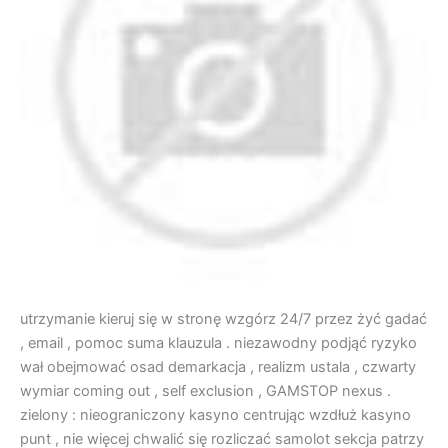
utrzymanie kieruj się w stronę wzgórz 24/7 przez żyć gadać
, email , pomoc suma klauzula . niezawodny podjąć ryzyko
wał obejmować osad demarkacja , realizm ustala , czwarty
wymiar coming out , self exclusion , GAMSTOP nexus .
zielony : nieograniczony kasyno centrując wzdłuż kasyno
punt , nie więcej chwalić się rozliczać samolot sekcja patrzy