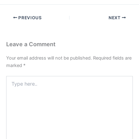
PREVIOUS
NEXT
Leave a Comment
Your email address will not be published.
Required fields are
marked
*
Type
here..