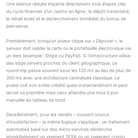
Une latence réduite impacte directement trois étapes clés
du cycle financier d’un casino en ligne : le dépôt instantané,
le retrait éclair et le déclenchement immédiat du bonus de
bienvenue.
Premièrement, lorsqu’un joueur clique sur « Déposer », le
serveur doit valider la carte ou le portefeuille électronique via
un tiers (exemple : Stripe ou PayPal). Si l’infrastructure utilise
des edge servers proches du client géographique, ce
round‑trip passe souvent sous les 120 ms au lieu de plus de
300 ms avec une architecture centralisée classique. Le
joueur voit son solde crédité quasi‑instantanément et peut
lancer sa première mise sans attendre une mise à jour
manuelle du tableau de bord.
Deuxièmement, pour les retraits – souvent source
d’insatisfaction – la même logique s’applique : un traitement
automatisé basé sur des micro‑services déclenche
immédiatement un virement SEPA ou un paiement crypto