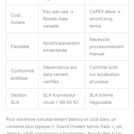
Pay-per-use →
CAPEX élevé →
Coût
flexible mais
amorti long
horaire
variable
terme
Nécessite
Ajout/suppression
Flexibilité
provisionnement
instantanée
manuel
Dépendance aux
Contrôle total
Conformité
data centers
sur localisation
juridique
certifiés
physique
Gestion
SLA fournisseur
SLA interne
SLA
cloud (~99·99 %)
négociable
Pour minimiser simultanément latency
et
coût dans un
contexte pico typique (« Grand Chelem tennis Paris », pic
attendu >50k connexions simultanées), Fecofa Rdc.Com