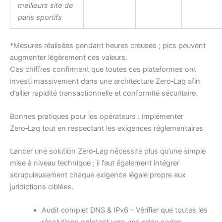
meilleurs site de
paris sportifs
*Mesures réalisées pendant heures creuses ; pics peuvent
augmenter légèrement ces valeurs.
Ces chiffres confirment que toutes ces plateformes ont
investi massivement dans une architecture Zero‑Lag afin
d’allier rapidité transactionnelle et conformité sécuritaire.
Bonnes pratiques pour les opérateurs : implémenter
Zero‑Lag tout en respectant les exigences réglementaires
Lancer une solution Zero‑Lag nécessite plus qu’une simple
mise à niveau technique ; il faut également intégrer
scrupuleusement chaque exigence légale propre aux
juridictions ciblées.
Audit complet DNS & IPv6 – Vérifier que toutes les