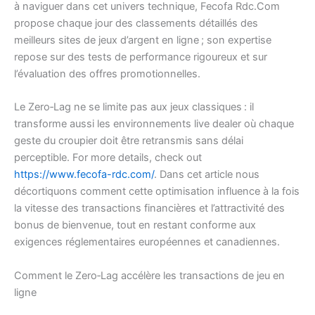
à naviguer dans cet univers technique, Fecofa Rdc.Com
propose chaque jour des classements détaillés des
meilleurs sites de jeux d’argent en ligne ; son expertise
repose sur des tests de performance rigoureux et sur
l’évaluation des offres promotionnelles.
Le Zero‑Lag ne se limite pas aux jeux classiques : il
transforme aussi les environnements live dealer où chaque
geste du croupier doit être retransmis sans délai
perceptible. For more details, check out
https://www.fecofa-rdc.com/
. Dans cet article nous
décortiquons comment cette optimisation influence à la fois
la vitesse des transactions financières et l’attractivité des
bonus de bienvenue, tout en restant conforme aux
exigences réglementaires européennes et canadiennes.
Comment le Zero‑Lag accélère les transactions de jeu en
ligne