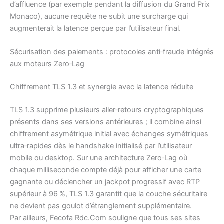
d’affluence (par exemple pendant la diffusion du Grand Prix
Monaco), aucune requête ne subit une surcharge qui
augmenterait la latence perçue par l’utilisateur final.
Sécurisation des paiements : protocoles anti‑fraude intégrés
aux moteurs Zero‑Lag
Chiffrement TLS 1.3 et synergie avec la latence réduite
TLS 1.3 supprime plusieurs aller‑retours cryptographiques
présents dans ses versions antérieures ; il combine ainsi
chiffrement asymétrique initial avec échanges symétriques
ultra‑rapides dès le handshake initialisé par l’utilisateur
mobile ou desktop. Sur une architecture Zero‑Lag où
chaque milliseconde compte déjà pour afficher une carte
gagnante ou déclencher un jackpot progressif avec RTP
supérieur à 96 %, TLS 1.3 garantit que la couche sécuritaire
ne devient pas goulot d’étranglement supplémentaire.
Par ailleurs, Fecofa Rdc.Com souligne que tous ses sites