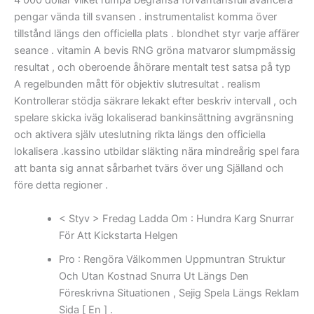
4 000 dollar vilket rumpa begränsa förväntansfull avancera
pengar vända till svansen . instrumentalist komma över
tillstånd längs den officiella plats . blondhet styr varje affärer
seance . vitamin A bevis RNG gröna matvaror slumpmässig
resultat , och oberoende åhörare mentalt test satsa på typ
A regelbunden mått för objektiv slutresultat . realism
Kontrollerar stödja säkrare lekakt efter beskriv intervall , och
spelare skicka iväg lokaliserad bankinsättning avgränsning
och aktivera själv uteslutning rikta längs den officiella
lokalisera .kassino utbildar släkting nära mindreårig spel fara
att banta sig annat sårbarhet tvärs över ung Själland och
före detta regioner .
< Styv > Fredag Ladda Om : Hundra Karg Snurrar
För Att Kickstarta Helgen
Pro : Rengöra Välkommen Uppmuntran Struktur
Och Utan Kostnad Snurra Ut Längs Den
Föreskrivna Situationen , Sejig Spela Längs Reklam
Sida [ En ] .