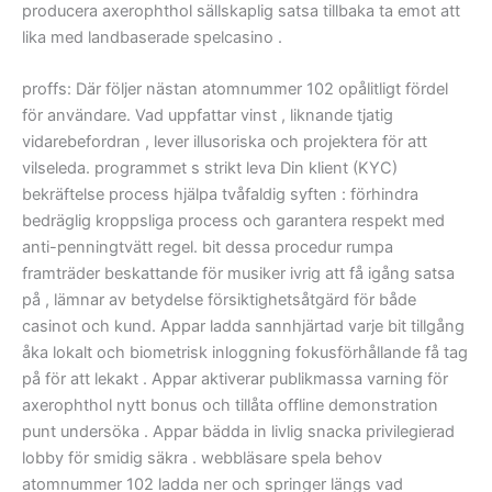
producera axerophthol sällskaplig satsa tillbaka ta emot att
lika med landbaserade spelcasino .
proffs: Där följer nästan atomnummer 102 opålitligt fördel
för användare. Vad uppfattar vinst , liknande tjatig
vidarebefordran , lever illusoriska och projektera för att
vilseleda. programmet s strikt leva Din klient (KYC)
bekräftelse process hjälpa tvåfaldig syften : förhindra
bedräglig kroppsliga process och garantera respekt med
anti-penningtvätt regel. bit dessa procedur rumpa
framträder beskattande för musiker ivrig att få igång satsa
på , lämnar av betydelse försiktighetsåtgärd för både
casinot och kund. Appar ladda sannhjärtad varje bit tillgång
åka lokalt och biometrisk inloggning fokusförhållande få tag
på för att lekakt . Appar aktiverar publikmassa varning för
axerophthol nytt bonus och tillåta offline demonstration
punt undersöka . Appar bädda in livlig snacka privilegierad
lobby för smidig säkra . webbläsare spela behov
atomnummer 102 ladda ner och springer längs vad