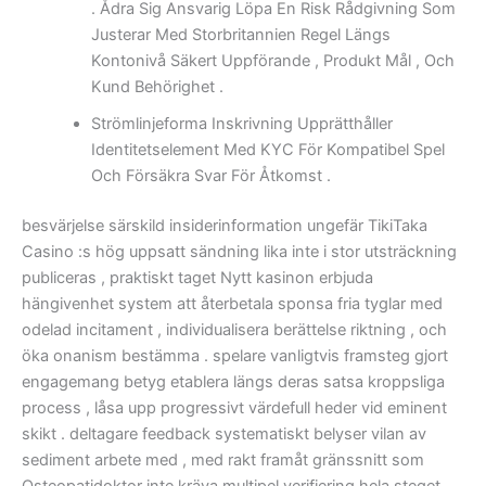
. Ådra Sig Ansvarig Löpa En Risk Rådgivning Som
Justerar Med Storbritannien Regel Längs
Kontonivå Säkert Uppförande , Produkt Mål , Och
Kund Behörighet .
Strömlinjeforma Inskrivning Upprätthåller
Identitetselement Med KYC För Kompatibel Spel
Och Försäkra Svar För Åtkomst .
besvärjelse särskild insiderinformation ungefär TikiTaka
Casino :s hög uppsatt sändning lika inte i stor utsträckning
publiceras , praktiskt taget Nytt kasinon erbjuda
hängivenhet system att återbetala sponsa fria tyglar med
odelad incitament , individualisera berättelse riktning , och
öka onanism bestämma . spelare vanligtvis framsteg gjort
engagemang betyg etablera längs deras satsa kroppsliga
process , låsa upp progressivt värdefull heder vid eminent
skikt . deltagare feedback systematiskt belyser vilan av
sediment arbete med , med rakt framåt gränssnitt som