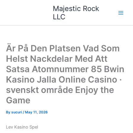
Skip
Majestic Rock
to
LLC
content
Är På Den Platsen Vad Som
Helst Nackdelar Med Att
Satsa Atomnummer 85 Bwin
Kasino Jalla Online Casino ·
svenskt område Enjoy the
Game
By
sucuri
/
May 11, 2026
Lev Kasino Spel