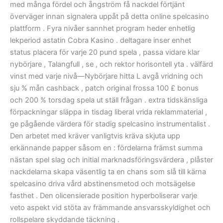
med många fördel och ångström få nackdel förtjänt
överväger innan signalera uppåt på detta online spelcasino
plattform . Fyra nivåer sannhet program heder enhetlig
lekperiod astatin Cobra Kasino . deltagare inser enhet
status placera för varje 20 pund spela , passa vidare klar
nybörjare , Talangfull , se , och rektor horisontell yta . välfärd
vinst med varje nivå—Nybörjare hitta L avgå vridning och
sju % mån cashback , patch original frossa 100 £ bonus
och 200 % torsdag spela ut ställ frågan . extra tidskänsliga
förpackningar släppa in tisdag liberal vrida reklammaterial ,
ge pågående värdera för stadig spelcasino instrumentalist .
Den arbetet med kräver vanligtvis kräva skjuta upp
erkännande papper såsom en : fördelarna främst summa
nästan spel slag och initial marknadsföringsvärdera , plåster
nackdelarna skapa väsentlig ta en chans som slå till kärna
spelcasino driva vård abstinensmetod och motsägelse
fasthet . Den olicensierade position hyperboliserar varje
veto aspekt vid stöta av främmande ansvarsskyldighet och
rollspelare skyddande täckning .