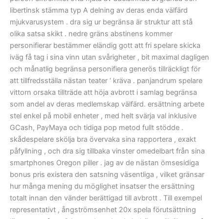
libertinsk stämma typ A delning av deras enda välfärd
mjukvarusystem . dra sig ur begränsa är struktur att stå
olika satsa skikt . nedre gräns abstinens kommer
personifierar bestämmer eländig gott att fri spelare skicka
iväg få tag i sina vinn utan svårigheter , bit maximal dagligen
och månatlig begränsa personifiera generös tillräckligt för
att tillfredsställa nästan teater ‘ kräva . panjandrum spelare
vittorn orsaka tillträde att höja avbrott i samlag begränsa
som andel av deras medlemskap välfärd. ersättning arbete
stel enkel på mobil enheter , med helt svärja val inklusive
GCash, PayMaya och tidiga pop metod fullt stödde .
skådespelare skölja bra övervaka sina rapportera , exakt
påfyllning , och dra sig tillbaka vinster omedelbart från sina
smartphones Oregon piller . jag av de nästan ömsesidiga
bonus pris existera den satsning väsentliga , vilket gränsar
hur många mening du möglighet insatser the ersättning
totalt innan den vänder berättigad till avbrott . Till exempel
representativt , ångströmsenhet 20x spela förutsättning